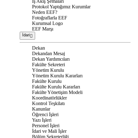
İş Akış Şemaları
Protokol Yaptığımız Kurumlar
Neden EEF?
Fotoğraflarla EEF
Kurumsal Logo
EEF Marşı
İdari
Dekan
Dekandan Mesaj
Dekan Yardımcıları
Fakülte Sekreteri
Yönetim Kurulu
Yönetim Kurulu Kararları
Fakülte Kurulu
Fakülte Kurulu Kararları
Fakülte Yönetişim Modeli
Koordinatörlükler
Kontrol Teşkilatı
Kanunlar
Öğrenci İşleri
Yazı İşleri
Personel İşleri
İdari ve Mali İşler
Bölüm Sekreterliği