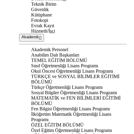
Teknik Birim
Güvenlik
Kütüphane
Fotokopi
Evrak Kayıt
Hizmetli/İşçi
Akademik
Akademik Personel
Anabilim Dalı Başkanları
TEMEL EĞİTİM BÖLÜMÜ
Sınıf Öğretmenliği Lisans Programı
Okul Öncesi Öğretmenliği Lisans Programı
TÜRKÇE ve SOSYAL BİLİMLER EĞİTİMİ
BÖLÜMÜ
Türkçe Öğretmenliği Lisans Programı
Sosyal Bilgiler Öğretmenliği Lisans Programı
MATEMATİK ve FEN BİLİMLERİ EĞİTİMİ
BÖLÜMÜ
Fen Bilgisi Öğretmenliği Lisans Programı
İlköğretim Matematik Öğretmenliği Lisans
Programı
ÖZEL EĞİTİM BÖLÜMÜ
Özel Eğitim Öğretmenliği Lisans Programı