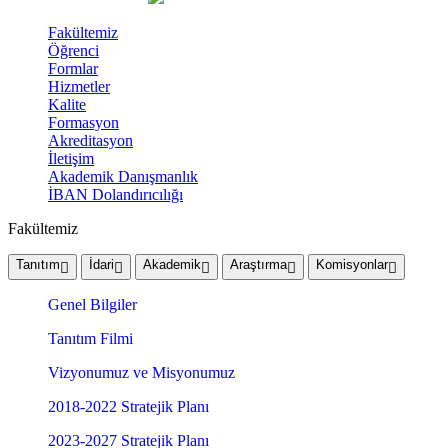
Fakültemiz
Öğrenci
Formlar
Hizmetler
Kalite
Formasyon
Akreditasyon
İletişim
Akademik Danışmanlık
İBAN Dolandırıcılığı
Fakültemiz
Tanıtım
İdari
Akademik
Araştırma
Komisyonlar
Genel Bilgiler
Tanıtım Filmi
Vizyonumuz ve Misyonumuz
2018-2022 Stratejik Planı
2023-2027 Stratejik Planı