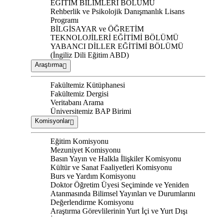
EĞİTİM BİLİMLERİ BÖLÜMÜ
Rehberlik ve Psikolojik Danışmanlık Lisans
Programı
BİLGİSAYAR ve ÖĞRETİM
TEKNOLOJİLERİ EĞİTİMİ BÖLÜMÜ
YABANCI DİLLER EĞİTİMİ BÖLÜMÜ
(İngiliz Dili Eğitim ABD)
Araştırma
Fakültemiz Kütüphanesi
Fakültemiz Dergisi
Veritabanı Arama
Üniversitemiz BAP Birimi
Komisyonlar
Eğitim Komisyonu
Mezuniyet Komisyonu
Basın Yayın ve Halkla İlişkiler Komisyonu
Kültür ve Sanat Faaliyetleri Komisyonu
Burs ve Yardım Komisyonu
Doktor Öğretim Üyesi Seçiminde ve Yeniden
Atanmasında Bilimsel Yayınları ve Durumlarını
Değerlendirme Komisyonu
Araştırma Görevlilerinin Yurt İçi ve Yurt Dışı