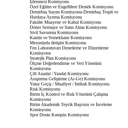
İzlenmesi Komisyonu
Özel Eğitim ve Engellilere Destek Komisyonu
Demirbaş Sayım Komisyonu-Demirbaş Tespit ve
Hurdaya Ayırma Komisyonu
Fakülte Muayene ve Kabul Komisyonu
Döner Sermaye ve Satın Alma Komisyonu
Sivil Savunma Komisyonu
Kantin ve Yemekhane Komisyonu
Mezunlarla iletişim Komisyonu
Fen Laboratuvarı Denetleme ve Düzenleme
Komisyonu
Stratejik Plan Komisyonu
Ölçme Değerlendirme ve Veri Yönetimi
Komisyonu
Çift Anadal / Yandal Komisyonu
Araştırma Geliştirme (Ar-Ge) Komisyonu
Yatay Geçiş / Muafiyet / İntibak Komisyonu
Risk Komisyonu
Birim İç Kontrol ve Risk Yönetimi Çalışma
Komisyonu
Birim Akademik Teşvik Başvuru ve İnceleme
Komisyonu
Spor Dostu Kampüs Komisyonu