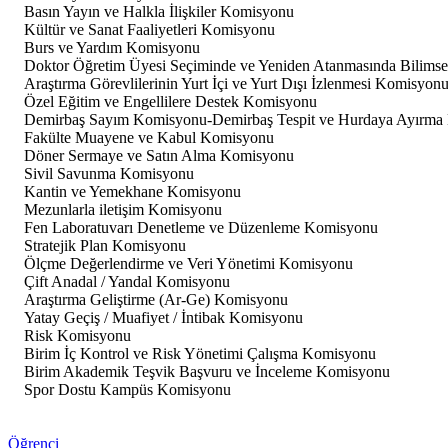
Basın Yayın ve Halkla İlişkiler Komisyonu
Kültür ve Sanat Faaliyetleri Komisyonu
Burs ve Yardım Komisyonu
Doktor Öğretim Üyesi Seçiminde ve Yeniden Atanmasında Bilimse
Araştırma Görevlilerinin Yurt İçi ve Yurt Dışı İzlenmesi Komisyon
Özel Eğitim ve Engellilere Destek Komisyonu
Demirbaş Sayım Komisyonu-Demirbaş Tespit ve Hurdaya Ayırma
Fakülte Muayene ve Kabul Komisyonu
Döner Sermaye ve Satın Alma Komisyonu
Sivil Savunma Komisyonu
Kantin ve Yemekhane Komisyonu
Mezunlarla iletişim Komisyonu
Fen Laboratuvarı Denetleme ve Düzenleme Komisyonu
Stratejik Plan Komisyonu
Ölçme Değerlendirme ve Veri Yönetimi Komisyonu
Çift Anadal / Yandal Komisyonu
Araştırma Geliştirme (Ar-Ge) Komisyonu
Yatay Geçiş / Muafiyet / İntibak Komisyonu
Risk Komisyonu
Birim İç Kontrol ve Risk Yönetimi Çalışma Komisyonu
Birim Akademik Teşvik Başvuru ve İnceleme Komisyonu
Spor Dostu Kampüs Komisyonu
Öğrenci