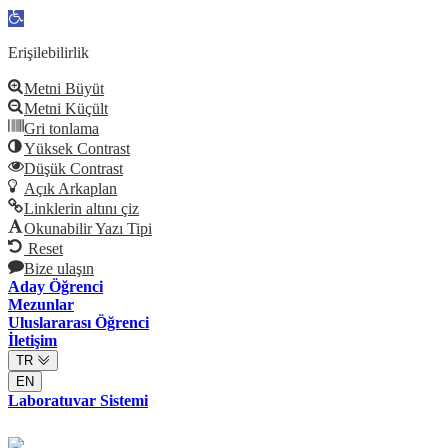
Open
toolbar
Erişilebilirlik
Metni Büyüt
Metni Küçült
Gri tonlama
Yüksek Contrast
Düşük Contrast
Açık Arkaplan
Linklerin altını çiz
Okunabilir Yazı Tipi
Reset
Bize ulaşın
Aday Öğrenci
Mezunlar
Uluslararası Öğrenci
İletişim
TR
EN
Laboratuvar Sistemi