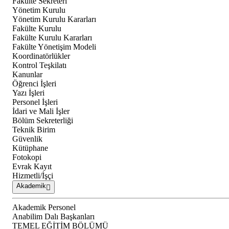
Fakülte Sekreteri
Yönetim Kurulu
Yönetim Kurulu Kararları
Fakülte Kurulu
Fakülte Kurulu Kararları
Fakülte Yönetişim Modeli
Koordinatörlükler
Kontrol Teşkilatı
Kanunlar
Öğrenci İşleri
Yazı İşleri
Personel İşleri
İdari ve Mali İşler
Bölüm Sekreterliği
Teknik Birim
Güvenlik
Kütüphane
Fotokopi
Evrak Kayıt
Hizmetli/İşçi
Akademik
Akademik Personel
Anabilim Dalı Başkanları
TEMEL EĞİTİM BÖLÜMÜ