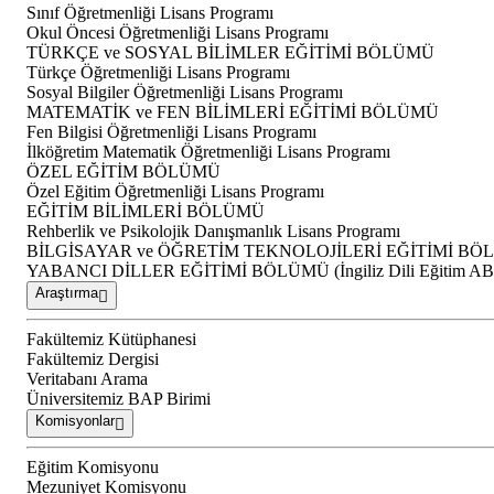
Sınıf Öğretmenliği Lisans Programı
Okul Öncesi Öğretmenliği Lisans Programı
TÜRKÇE ve SOSYAL BİLİMLER EĞİTİMİ BÖLÜMÜ
Türkçe Öğretmenliği Lisans Programı
Sosyal Bilgiler Öğretmenliği Lisans Programı
MATEMATİK ve FEN BİLİMLERİ EĞİTİMİ BÖLÜMÜ
Fen Bilgisi Öğretmenliği Lisans Programı
İlköğretim Matematik Öğretmenliği Lisans Programı
ÖZEL EĞİTİM BÖLÜMÜ
Özel Eğitim Öğretmenliği Lisans Programı
EĞİTİM BİLİMLERİ BÖLÜMÜ
Rehberlik ve Psikolojik Danışmanlık Lisans Programı
BİLGİSAYAR ve ÖĞRETİM TEKNOLOJİLERİ EĞİTİMİ B
YABANCI DİLLER EĞİTİMİ BÖLÜMÜ (İngiliz Dili Eğitim A
Araştırma
Fakültemiz Kütüphanesi
Fakültemiz Dergisi
Veritabanı Arama
Üniversitemiz BAP Birimi
Komisyonlar
Eğitim Komisyonu
Mezuniyet Komisyonu