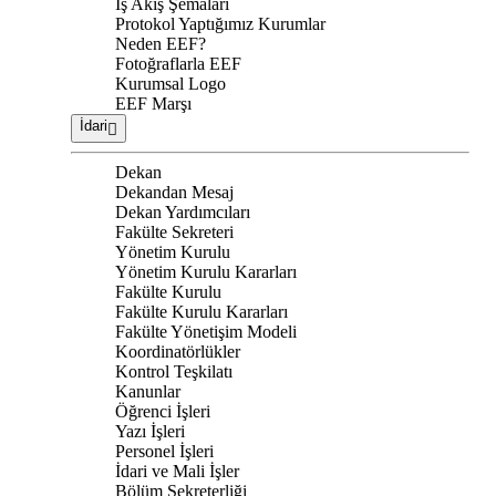
İş Akış Şemaları
Protokol Yaptığımız Kurumlar
Neden EEF?
Fotoğraflarla EEF
Kurumsal Logo
EEF Marşı
İdari
Dekan
Dekandan Mesaj
Dekan Yardımcıları
Fakülte Sekreteri
Yönetim Kurulu
Yönetim Kurulu Kararları
Fakülte Kurulu
Fakülte Kurulu Kararları
Fakülte Yönetişim Modeli
Koordinatörlükler
Kontrol Teşkilatı
Kanunlar
Öğrenci İşleri
Yazı İşleri
Personel İşleri
İdari ve Mali İşler
Bölüm Sekreterliği