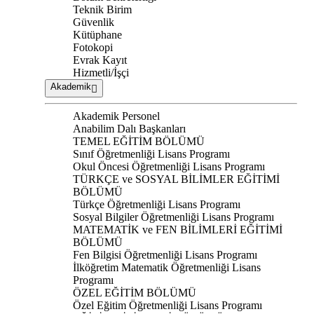
Teknik Birim
Güvenlik
Kütüphane
Fotokopi
Evrak Kayıt
Hizmetli/İşçi
Akademik
Akademik Personel
Anabilim Dalı Başkanları
TEMEL EĞİTİM BÖLÜMÜ
Sınıf Öğretmenliği Lisans Programı
Okul Öncesi Öğretmenliği Lisans Programı
TÜRKÇE ve SOSYAL BİLİMLER EĞİTİMİ
BÖLÜMÜ
Türkçe Öğretmenliği Lisans Programı
Sosyal Bilgiler Öğretmenliği Lisans Programı
MATEMATİK ve FEN BİLİMLERİ EĞİTİMİ
BÖLÜMÜ
Fen Bilgisi Öğretmenliği Lisans Programı
İlköğretim Matematik Öğretmenliği Lisans
Programı
ÖZEL EĞİTİM BÖLÜMÜ
Özel Eğitim Öğretmenliği Lisans Programı