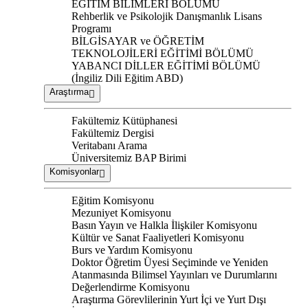
EĞİTİM BİLİMLERİ BÖLÜMÜ
Rehberlik ve Psikolojik Danışmanlık Lisans
Programı
BİLGİSAYAR ve ÖĞRETİM
TEKNOLOJİLERİ EĞİTİMİ BÖLÜMÜ
YABANCI DİLLER EĞİTİMİ BÖLÜMÜ
(İngiliz Dili Eğitim ABD)
Araştırma
Fakültemiz Kütüphanesi
Fakültemiz Dergisi
Veritabanı Arama
Üniversitemiz BAP Birimi
Komisyonlar
Eğitim Komisyonu
Mezuniyet Komisyonu
Basın Yayın ve Halkla İlişkiler Komisyonu
Kültür ve Sanat Faaliyetleri Komisyonu
Burs ve Yardım Komisyonu
Doktor Öğretim Üyesi Seçiminde ve Yeniden
Atanmasında Bilimsel Yayınları ve Durumlarını
Değerlendirme Komisyonu
Araştırma Görevlilerinin Yurt İçi ve Yurt Dışı