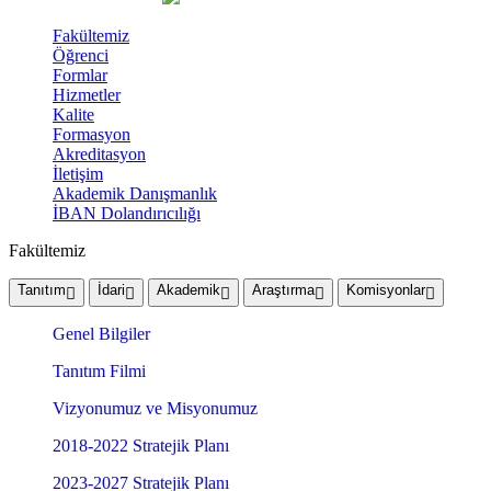
Fakültemiz
Öğrenci
Formlar
Hizmetler
Kalite
Formasyon
Akreditasyon
İletişim
Akademik Danışmanlık
İBAN Dolandırıcılığı
Fakültemiz
Tanıtım
İdari
Akademik
Araştırma
Komisyonlar
Genel Bilgiler
Tanıtım Filmi
Vizyonumuz ve Misyonumuz
2018-2022 Stratejik Planı
2023-2027 Stratejik Planı