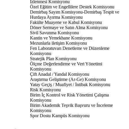
İzlenmesi Komisyonu
Özel Eğitim ve Engellilere Destek Komisyonu
Demirbaş Sayım Komisyonu-Demirbaş Tespit ve
Hurdaya Ayırma Komisyonu
Fakülte Muayene ve Kabul Komisyonu
Döner Sermaye ve Satın Alma Komisyonu
Sivil Savunma Komisyonu
Kantin ve Yemekhane Komisyonu
Mezunlarla iletişim Komisyonu
Fen Laboratuvarı Denetleme ve Düzenleme
Komisyonu
Stratejik Plan Komisyonu
Ölçme Değerlendirme ve Veri Yönetimi
Komisyonu
Çift Anadal / Yandal Komisyonu
Araştırma Geliştirme (Ar-Ge) Komisyonu
Yatay Geçiş / Muafiyet / İntibak Komisyonu
Risk Komisyonu
Birim İç Kontrol ve Risk Yönetimi Çalışma
Komisyonu
Birim Akademik Teşvik Başvuru ve İnceleme
Komisyonu
Spor Dostu Kampüs Komisyonu