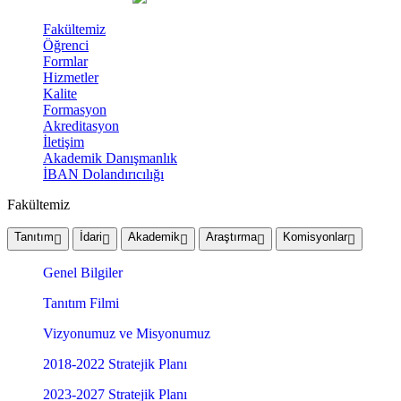
Fakültemiz
Öğrenci
Formlar
Hizmetler
Kalite
Formasyon
Akreditasyon
İletişim
Akademik Danışmanlık
İBAN Dolandırıcılığı
Fakültemiz
Tanıtım
İdari
Akademik
Araştırma
Komisyonlar
Genel Bilgiler
Tanıtım Filmi
Vizyonumuz ve Misyonumuz
2018-2022 Stratejik Planı
2023-2027 Stratejik Planı