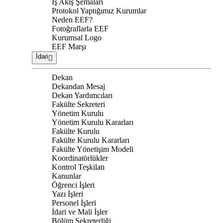
İş Akış Şemaları
Protokol Yaptığımız Kurumlar
Neden EEF?
Fotoğraflarla EEF
Kurumsal Logo
EEF Marşı
İdari
Dekan
Dekandan Mesaj
Dekan Yardımcıları
Fakülte Sekreteri
Yönetim Kurulu
Yönetim Kurulu Kararları
Fakülte Kurulu
Fakülte Kurulu Kararları
Fakülte Yönetişim Modeli
Koordinatörlükler
Kontrol Teşkilatı
Kanunlar
Öğrenci İşleri
Yazı İşleri
Personel İşleri
İdari ve Mali İşler
Bölüm Sekreterliği