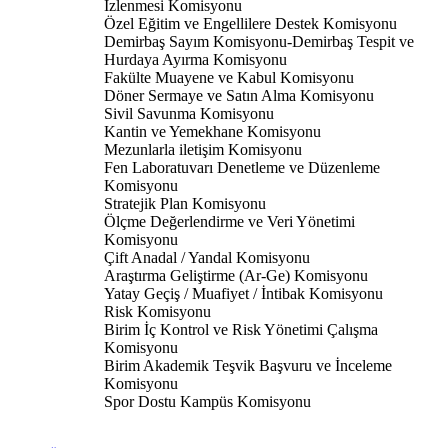
İzlenmesi Komisyonu
Özel Eğitim ve Engellilere Destek Komisyonu
Demirbaş Sayım Komisyonu-Demirbaş Tespit ve
Hurdaya Ayırma Komisyonu
Fakülte Muayene ve Kabul Komisyonu
Döner Sermaye ve Satın Alma Komisyonu
Sivil Savunma Komisyonu
Kantin ve Yemekhane Komisyonu
Mezunlarla iletişim Komisyonu
Fen Laboratuvarı Denetleme ve Düzenleme
Komisyonu
Stratejik Plan Komisyonu
Ölçme Değerlendirme ve Veri Yönetimi
Komisyonu
Çift Anadal / Yandal Komisyonu
Araştırma Geliştirme (Ar-Ge) Komisyonu
Yatay Geçiş / Muafiyet / İntibak Komisyonu
Risk Komisyonu
Birim İç Kontrol ve Risk Yönetimi Çalışma
Komisyonu
Birim Akademik Teşvik Başvuru ve İnceleme
Komisyonu
Spor Dostu Kampüs Komisyonu