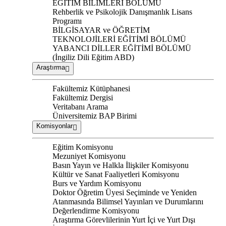
EĞİTİM BİLİMLERİ BÖLÜMÜ
Rehberlik ve Psikolojik Danışmanlık Lisans
Programı
BİLGİSAYAR ve ÖĞRETİM
TEKNOLOJİLERİ EĞİTİMİ BÖLÜMÜ
YABANCI DİLLER EĞİTİMİ BÖLÜMÜ
(İngiliz Dili Eğitim ABD)
Araştırma
Fakültemiz Kütüphanesi
Fakültemiz Dergisi
Veritabanı Arama
Üniversitemiz BAP Birimi
Komisyonlar
Eğitim Komisyonu
Mezuniyet Komisyonu
Basın Yayın ve Halkla İlişkiler Komisyonu
Kültür ve Sanat Faaliyetleri Komisyonu
Burs ve Yardım Komisyonu
Doktor Öğretim Üyesi Seçiminde ve Yeniden
Atanmasında Bilimsel Yayınları ve Durumlarını
Değerlendirme Komisyonu
Araştırma Görevlilerinin Yurt İçi ve Yurt Dışı