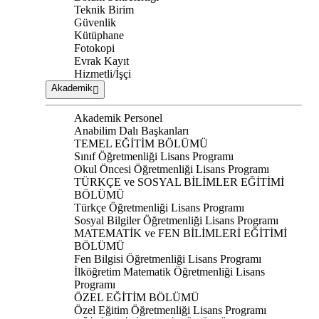
Teknik Birim
Güvenlik
Kütüphane
Fotokopi
Evrak Kayıt
Hizmetli/İşçi
Akademik
Akademik Personel
Anabilim Dalı Başkanları
TEMEL EĞİTİM BÖLÜMÜ
Sınıf Öğretmenliği Lisans Programı
Okul Öncesi Öğretmenliği Lisans Programı
TÜRKÇE ve SOSYAL BİLİMLER EĞİTİMİ
BÖLÜMÜ
Türkçe Öğretmenliği Lisans Programı
Sosyal Bilgiler Öğretmenliği Lisans Programı
MATEMATİK ve FEN BİLİMLERİ EĞİTİMİ
BÖLÜMÜ
Fen Bilgisi Öğretmenliği Lisans Programı
İlköğretim Matematik Öğretmenliği Lisans
Programı
ÖZEL EĞİTİM BÖLÜMÜ
Özel Eğitim Öğretmenliği Lisans Programı