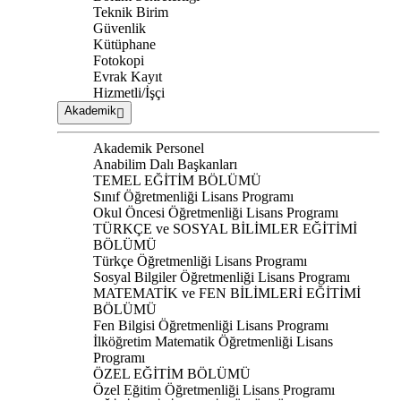
Teknik Birim
Güvenlik
Kütüphane
Fotokopi
Evrak Kayıt
Hizmetli/İşçi
Akademik
Akademik Personel
Anabilim Dalı Başkanları
TEMEL EĞİTİM BÖLÜMÜ
Sınıf Öğretmenliği Lisans Programı
Okul Öncesi Öğretmenliği Lisans Programı
TÜRKÇE ve SOSYAL BİLİMLER EĞİTİMİ
BÖLÜMÜ
Türkçe Öğretmenliği Lisans Programı
Sosyal Bilgiler Öğretmenliği Lisans Programı
MATEMATİK ve FEN BİLİMLERİ EĞİTİMİ
BÖLÜMÜ
Fen Bilgisi Öğretmenliği Lisans Programı
İlköğretim Matematik Öğretmenliği Lisans
Programı
ÖZEL EĞİTİM BÖLÜMÜ
Özel Eğitim Öğretmenliği Lisans Programı