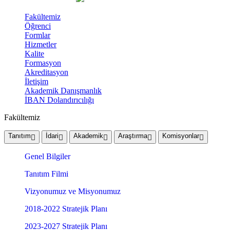
Fakültemiz
Öğrenci
Formlar
Hizmetler
Kalite
Formasyon
Akreditasyon
İletişim
Akademik Danışmanlık
İBAN Dolandırıcılığı
Fakültemiz
Tanıtım
İdari
Akademik
Araştırma
Komisyonlar
Genel Bilgiler
Tanıtım Filmi
Vizyonumuz ve Misyonumuz
2018-2022 Stratejik Planı
2023-2027 Stratejik Planı