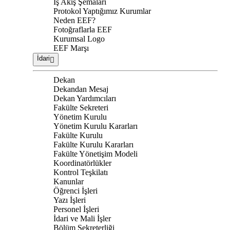
İş Akış Şemaları
Protokol Yaptığımız Kurumlar
Neden EEF?
Fotoğraflarla EEF
Kurumsal Logo
EEF Marşı
İdari
Dekan
Dekandan Mesaj
Dekan Yardımcıları
Fakülte Sekreteri
Yönetim Kurulu
Yönetim Kurulu Kararları
Fakülte Kurulu
Fakülte Kurulu Kararları
Fakülte Yönetişim Modeli
Koordinatörlükler
Kontrol Teşkilatı
Kanunlar
Öğrenci İşleri
Yazı İşleri
Personel İşleri
İdari ve Mali İşler
Bölüm Sekreterliği