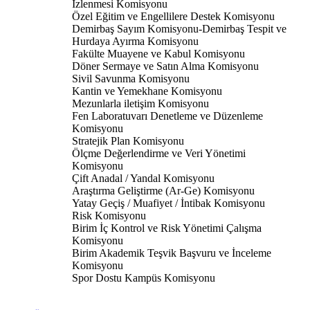
İzlenmesi Komisyonu
Özel Eğitim ve Engellilere Destek Komisyonu
Demirbaş Sayım Komisyonu-Demirbaş Tespit ve
Hurdaya Ayırma Komisyonu
Fakülte Muayene ve Kabul Komisyonu
Döner Sermaye ve Satın Alma Komisyonu
Sivil Savunma Komisyonu
Kantin ve Yemekhane Komisyonu
Mezunlarla iletişim Komisyonu
Fen Laboratuvarı Denetleme ve Düzenleme
Komisyonu
Stratejik Plan Komisyonu
Ölçme Değerlendirme ve Veri Yönetimi
Komisyonu
Çift Anadal / Yandal Komisyonu
Araştırma Geliştirme (Ar-Ge) Komisyonu
Yatay Geçiş / Muafiyet / İntibak Komisyonu
Risk Komisyonu
Birim İç Kontrol ve Risk Yönetimi Çalışma
Komisyonu
Birim Akademik Teşvik Başvuru ve İnceleme
Komisyonu
Spor Dostu Kampüs Komisyonu