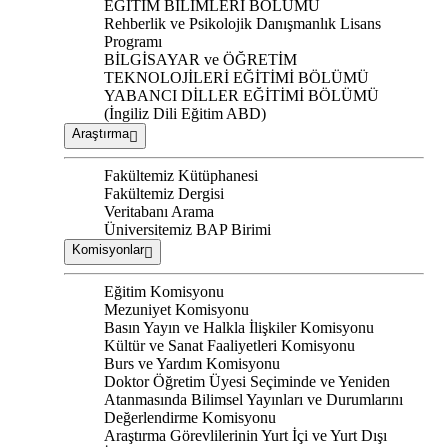
EĞİTİM BİLİMLERİ BÖLÜMÜ
Rehberlik ve Psikolojik Danışmanlık Lisans
Programı
BİLGİSAYAR ve ÖĞRETİM
TEKNOLOJİLERİ EĞİTİMİ BÖLÜMÜ
YABANCI DİLLER EĞİTİMİ BÖLÜMÜ
(İngiliz Dili Eğitim ABD)
Araştırma
Fakültemiz Kütüphanesi
Fakültemiz Dergisi
Veritabanı Arama
Üniversitemiz BAP Birimi
Komisyonlar
Eğitim Komisyonu
Mezuniyet Komisyonu
Basın Yayın ve Halkla İlişkiler Komisyonu
Kültür ve Sanat Faaliyetleri Komisyonu
Burs ve Yardım Komisyonu
Doktor Öğretim Üyesi Seçiminde ve Yeniden
Atanmasında Bilimsel Yayınları ve Durumlarını
Değerlendirme Komisyonu
Araştırma Görevlilerinin Yurt İçi ve Yurt Dışı