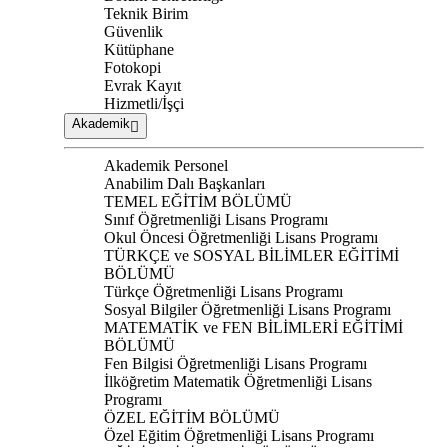
Teknik Birim
Güvenlik
Kütüphane
Fotokopi
Evrak Kayıt
Hizmetli/İşçi
Akademik
Akademik Personel
Anabilim Dalı Başkanları
TEMEL EĞİTİM BÖLÜMÜ
Sınıf Öğretmenliği Lisans Programı
Okul Öncesi Öğretmenliği Lisans Programı
TÜRKÇE ve SOSYAL BİLİMLER EĞİTİMİ
BÖLÜMÜ
Türkçe Öğretmenliği Lisans Programı
Sosyal Bilgiler Öğretmenliği Lisans Programı
MATEMATİK ve FEN BİLİMLERİ EĞİTİMİ
BÖLÜMÜ
Fen Bilgisi Öğretmenliği Lisans Programı
İlköğretim Matematik Öğretmenliği Lisans
Programı
ÖZEL EĞİTİM BÖLÜMÜ
Özel Eğitim Öğretmenliği Lisans Programı