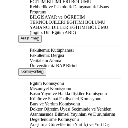
EĞİTİM BİLİMLERİ BÖLÜMÜ
Rehberlik ve Psikolojik Danışmanlık Lisans
Programı
BİLGİSAYAR ve ÖĞRETİM
TEKNOLOJİLERİ EĞİTİMİ BÖLÜMÜ
YABANCI DİLLER EĞİTİMİ BÖLÜMÜ
(İngiliz Dili Eğitim ABD)
Araştırma
Fakültemiz Kütüphanesi
Fakültemiz Dergisi
Veritabanı Arama
Üniversitemiz BAP Birimi
Komisyonlar
Eğitim Komisyonu
Mezuniyet Komisyonu
Basın Yayın ve Halkla İlişkiler Komisyonu
Kültür ve Sanat Faaliyetleri Komisyonu
Burs ve Yardım Komisyonu
Doktor Öğretim Üyesi Seçiminde ve Yeniden
Atanmasında Bilimsel Yayınları ve Durumlarını
Değerlendirme Komisyonu
Araştırma Görevlilerinin Yurt İçi ve Yurt Dışı