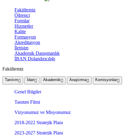
Fakültemiz
Öğrenci
Formlar
Hizmetler
Kalite
Formasyon
Akreditasyon
İletişim
Akademik Danışmanlık
İBAN Dolandırıcılığı
Fakültemiz
Tanıtım
İdari
Akademik
Araştırma
Komisyonlar
Genel Bilgiler
Tanıtım Filmi
Vizyonumuz ve Misyonumuz
2018-2022 Stratejik Planı
2023-2027 Stratejik Planı