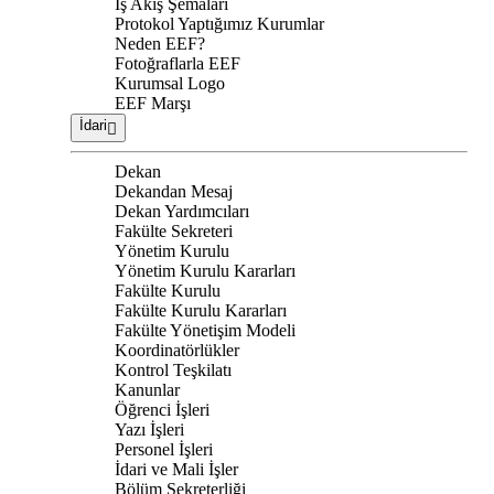
İş Akış Şemaları
Protokol Yaptığımız Kurumlar
Neden EEF?
Fotoğraflarla EEF
Kurumsal Logo
EEF Marşı
İdari
Dekan
Dekandan Mesaj
Dekan Yardımcıları
Fakülte Sekreteri
Yönetim Kurulu
Yönetim Kurulu Kararları
Fakülte Kurulu
Fakülte Kurulu Kararları
Fakülte Yönetişim Modeli
Koordinatörlükler
Kontrol Teşkilatı
Kanunlar
Öğrenci İşleri
Yazı İşleri
Personel İşleri
İdari ve Mali İşler
Bölüm Sekreterliği