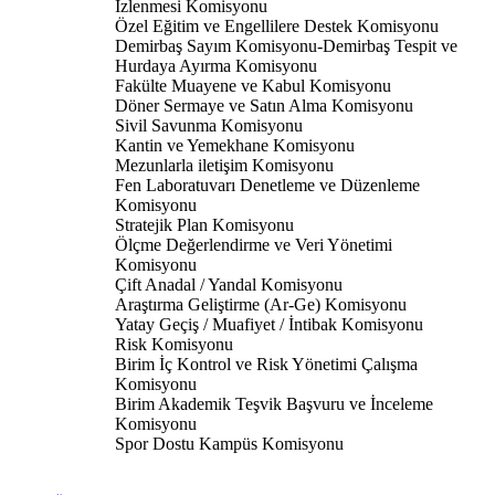
İzlenmesi Komisyonu
Özel Eğitim ve Engellilere Destek Komisyonu
Demirbaş Sayım Komisyonu-Demirbaş Tespit ve
Hurdaya Ayırma Komisyonu
Fakülte Muayene ve Kabul Komisyonu
Döner Sermaye ve Satın Alma Komisyonu
Sivil Savunma Komisyonu
Kantin ve Yemekhane Komisyonu
Mezunlarla iletişim Komisyonu
Fen Laboratuvarı Denetleme ve Düzenleme
Komisyonu
Stratejik Plan Komisyonu
Ölçme Değerlendirme ve Veri Yönetimi
Komisyonu
Çift Anadal / Yandal Komisyonu
Araştırma Geliştirme (Ar-Ge) Komisyonu
Yatay Geçiş / Muafiyet / İntibak Komisyonu
Risk Komisyonu
Birim İç Kontrol ve Risk Yönetimi Çalışma
Komisyonu
Birim Akademik Teşvik Başvuru ve İnceleme
Komisyonu
Spor Dostu Kampüs Komisyonu