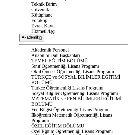
Teknik Birim
Güvenlik
Kütüphane
Fotokopi
Evrak Kayıt
Hizmetli/İşçi
Akademik
Akademik Personel
Anabilim Dalı Başkanları
TEMEL EĞİTİM BÖLÜMÜ
Sınıf Öğretmenliği Lisans Programı
Okul Öncesi Öğretmenliği Lisans Programı
TÜRKÇE ve SOSYAL BİLİMLER EĞİTİMİ
BÖLÜMÜ
Türkçe Öğretmenliği Lisans Programı
Sosyal Bilgiler Öğretmenliği Lisans Programı
MATEMATİK ve FEN BİLİMLERİ EĞİTİMİ
BÖLÜMÜ
Fen Bilgisi Öğretmenliği Lisans Programı
İlköğretim Matematik Öğretmenliği Lisans
Programı
ÖZEL EĞİTİM BÖLÜMÜ
Özel Eğitim Öğretmenliği Lisans Programı