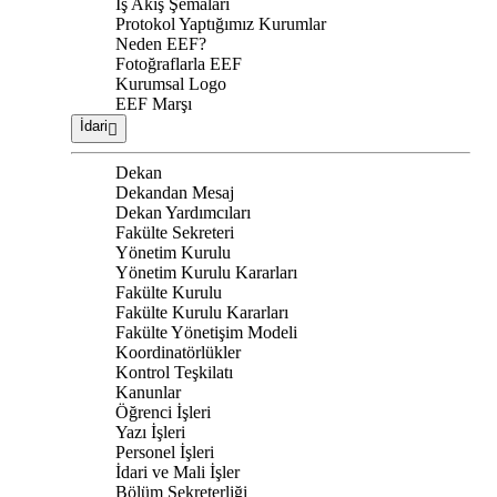
İş Akış Şemaları
Protokol Yaptığımız Kurumlar
Neden EEF?
Fotoğraflarla EEF
Kurumsal Logo
EEF Marşı
İdari
Dekan
Dekandan Mesaj
Dekan Yardımcıları
Fakülte Sekreteri
Yönetim Kurulu
Yönetim Kurulu Kararları
Fakülte Kurulu
Fakülte Kurulu Kararları
Fakülte Yönetişim Modeli
Koordinatörlükler
Kontrol Teşkilatı
Kanunlar
Öğrenci İşleri
Yazı İşleri
Personel İşleri
İdari ve Mali İşler
Bölüm Sekreterliği