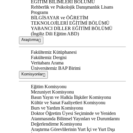
EĞİTİM BİLİMLERİ BÖLÜMÜ
Rehberlik ve Psikolojik Danışmanlık Lisans
Programı
BİLGİSAYAR ve ÖĞRETİM
TEKNOLOJİLERİ EĞİTİMİ BÖLÜMÜ
YABANCI DİLLER EĞİTİMİ BÖLÜMÜ
(İngiliz Dili Eğitim ABD)
Araştırma
Fakültemiz Kütüphanesi
Fakültemiz Dergisi
Veritabanı Arama
Üniversitemiz BAP Birimi
Komisyonlar
Eğitim Komisyonu
Mezuniyet Komisyonu
Basın Yayın ve Halkla İlişkiler Komisyonu
Kültür ve Sanat Faaliyetleri Komisyonu
Burs ve Yardım Komisyonu
Doktor Öğretim Üyesi Seçiminde ve Yeniden
Atanmasında Bilimsel Yayınları ve Durumlarını
Değerlendirme Komisyonu
Araştırma Görevlilerinin Yurt İçi ve Yurt Dışı