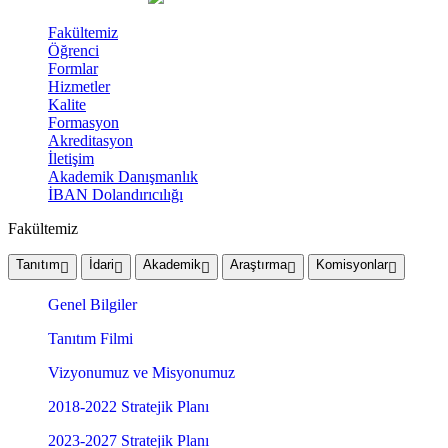
Fakültemiz
Öğrenci
Formlar
Hizmetler
Kalite
Formasyon
Akreditasyon
İletişim
Akademik Danışmanlık
İBAN Dolandırıcılığı
Fakültemiz
Tanıtım
İdari
Akademik
Araştırma
Komisyonlar
Genel Bilgiler
Tanıtım Filmi
Vizyonumuz ve Misyonumuz
2018-2022 Stratejik Planı
2023-2027 Stratejik Planı