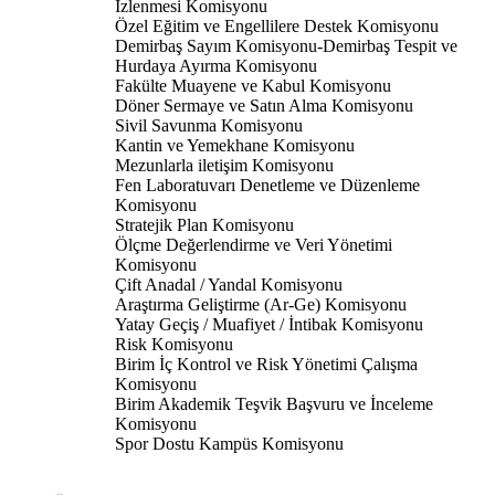
İzlenmesi Komisyonu
Özel Eğitim ve Engellilere Destek Komisyonu
Demirbaş Sayım Komisyonu-Demirbaş Tespit ve
Hurdaya Ayırma Komisyonu
Fakülte Muayene ve Kabul Komisyonu
Döner Sermaye ve Satın Alma Komisyonu
Sivil Savunma Komisyonu
Kantin ve Yemekhane Komisyonu
Mezunlarla iletişim Komisyonu
Fen Laboratuvarı Denetleme ve Düzenleme
Komisyonu
Stratejik Plan Komisyonu
Ölçme Değerlendirme ve Veri Yönetimi
Komisyonu
Çift Anadal / Yandal Komisyonu
Araştırma Geliştirme (Ar-Ge) Komisyonu
Yatay Geçiş / Muafiyet / İntibak Komisyonu
Risk Komisyonu
Birim İç Kontrol ve Risk Yönetimi Çalışma
Komisyonu
Birim Akademik Teşvik Başvuru ve İnceleme
Komisyonu
Spor Dostu Kampüs Komisyonu