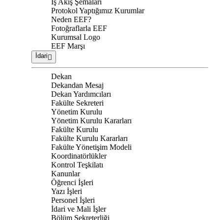
İş Akış Şemaları
Protokol Yaptığımız Kurumlar
Neden EEF?
Fotoğraflarla EEF
Kurumsal Logo
EEF Marşı
İdari
Dekan
Dekandan Mesaj
Dekan Yardımcıları
Fakülte Sekreteri
Yönetim Kurulu
Yönetim Kurulu Kararları
Fakülte Kurulu
Fakülte Kurulu Kararları
Fakülte Yönetişim Modeli
Koordinatörlükler
Kontrol Teşkilatı
Kanunlar
Öğrenci İşleri
Yazı İşleri
Personel İşleri
İdari ve Mali İşler
Bölüm Sekreterliği