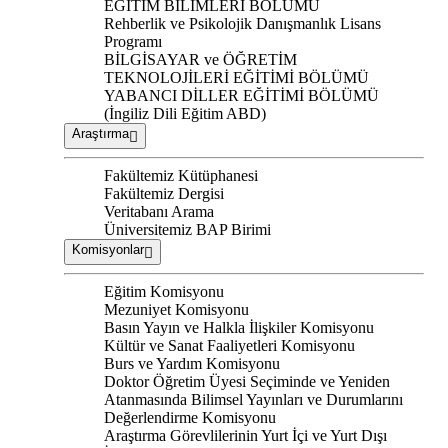
EĞİTİM BİLİMLERİ BÖLÜMÜ
Rehberlik ve Psikolojik Danışmanlık Lisans
Programı
BİLGİSAYAR ve ÖĞRETİM
TEKNOLOJİLERİ EĞİTİMİ BÖLÜMÜ
YABANCI DİLLER EĞİTİMİ BÖLÜMÜ
(İngiliz Dili Eğitim ABD)
Araştırma
Fakültemiz Kütüphanesi
Fakültemiz Dergisi
Veritabanı Arama
Üniversitemiz BAP Birimi
Komisyonlar
Eğitim Komisyonu
Mezuniyet Komisyonu
Basın Yayın ve Halkla İlişkiler Komisyonu
Kültür ve Sanat Faaliyetleri Komisyonu
Burs ve Yardım Komisyonu
Doktor Öğretim Üyesi Seçiminde ve Yeniden
Atanmasında Bilimsel Yayınları ve Durumlarını
Değerlendirme Komisyonu
Araştırma Görevlilerinin Yurt İçi ve Yurt Dışı