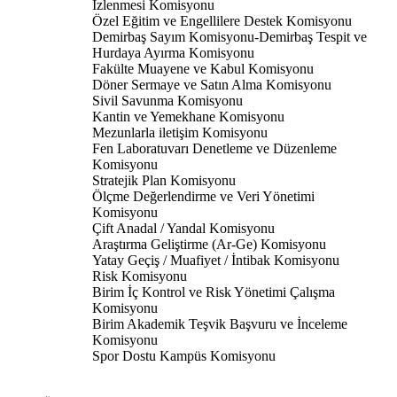
İzlenmesi Komisyonu
Özel Eğitim ve Engellilere Destek Komisyonu
Demirbaş Sayım Komisyonu-Demirbaş Tespit ve
Hurdaya Ayırma Komisyonu
Fakülte Muayene ve Kabul Komisyonu
Döner Sermaye ve Satın Alma Komisyonu
Sivil Savunma Komisyonu
Kantin ve Yemekhane Komisyonu
Mezunlarla iletişim Komisyonu
Fen Laboratuvarı Denetleme ve Düzenleme
Komisyonu
Stratejik Plan Komisyonu
Ölçme Değerlendirme ve Veri Yönetimi
Komisyonu
Çift Anadal / Yandal Komisyonu
Araştırma Geliştirme (Ar-Ge) Komisyonu
Yatay Geçiş / Muafiyet / İntibak Komisyonu
Risk Komisyonu
Birim İç Kontrol ve Risk Yönetimi Çalışma
Komisyonu
Birim Akademik Teşvik Başvuru ve İnceleme
Komisyonu
Spor Dostu Kampüs Komisyonu