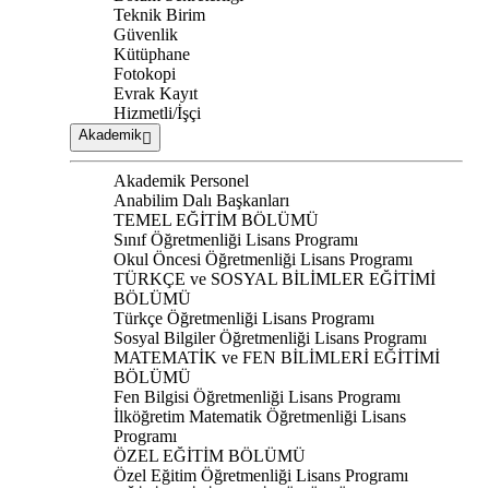
Teknik Birim
Güvenlik
Kütüphane
Fotokopi
Evrak Kayıt
Hizmetli/İşçi
Akademik
Akademik Personel
Anabilim Dalı Başkanları
TEMEL EĞİTİM BÖLÜMÜ
Sınıf Öğretmenliği Lisans Programı
Okul Öncesi Öğretmenliği Lisans Programı
TÜRKÇE ve SOSYAL BİLİMLER EĞİTİMİ
BÖLÜMÜ
Türkçe Öğretmenliği Lisans Programı
Sosyal Bilgiler Öğretmenliği Lisans Programı
MATEMATİK ve FEN BİLİMLERİ EĞİTİMİ
BÖLÜMÜ
Fen Bilgisi Öğretmenliği Lisans Programı
İlköğretim Matematik Öğretmenliği Lisans
Programı
ÖZEL EĞİTİM BÖLÜMÜ
Özel Eğitim Öğretmenliği Lisans Programı