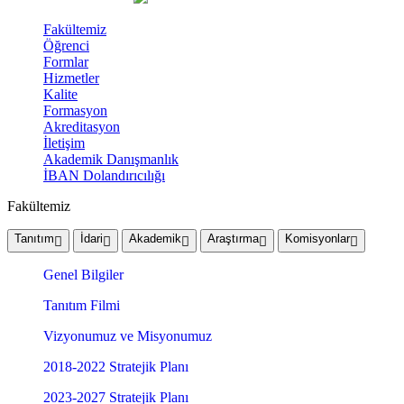
Fakültemiz
Öğrenci
Formlar
Hizmetler
Kalite
Formasyon
Akreditasyon
İletişim
Akademik Danışmanlık
İBAN Dolandırıcılığı
Fakültemiz
Tanıtım
İdari
Akademik
Araştırma
Komisyonlar
Genel Bilgiler
Tanıtım Filmi
Vizyonumuz ve Misyonumuz
2018-2022 Stratejik Planı
2023-2027 Stratejik Planı