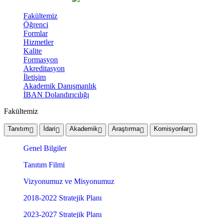
Fakültemiz
Öğrenci
Formlar
Hizmetler
Kalite
Formasyon
Akreditasyon
İletişim
Akademik Danışmanlık
İBAN Dolandırıcılığı
Fakültemiz
Tanıtım
İdari
Akademik
Araştırma
Komisyonlar
Genel Bilgiler
Tanıtım Filmi
Vizyonumuz ve Misyonumuz
2018-2022 Stratejik Planı
2023-2027 Stratejik Planı