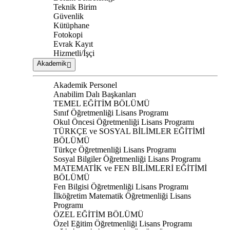
Teknik Birim
Güvenlik
Kütüphane
Fotokopi
Evrak Kayıt
Hizmetli/İşçi
Akademik
Akademik Personel
Anabilim Dalı Başkanları
TEMEL EĞİTİM BÖLÜMÜ
Sınıf Öğretmenliği Lisans Programı
Okul Öncesi Öğretmenliği Lisans Programı
TÜRKÇE ve SOSYAL BİLİMLER EĞİTİMİ
BÖLÜMÜ
Türkçe Öğretmenliği Lisans Programı
Sosyal Bilgiler Öğretmenliği Lisans Programı
MATEMATİK ve FEN BİLİMLERİ EĞİTİMİ
BÖLÜMÜ
Fen Bilgisi Öğretmenliği Lisans Programı
İlköğretim Matematik Öğretmenliği Lisans
Programı
ÖZEL EĞİTİM BÖLÜMÜ
Özel Eğitim Öğretmenliği Lisans Programı