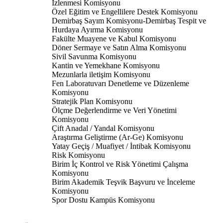
İzlenmesi Komisyonu
Özel Eğitim ve Engellilere Destek Komisyonu
Demirbaş Sayım Komisyonu-Demirbaş Tespit ve
Hurdaya Ayırma Komisyonu
Fakülte Muayene ve Kabul Komisyonu
Döner Sermaye ve Satın Alma Komisyonu
Sivil Savunma Komisyonu
Kantin ve Yemekhane Komisyonu
Mezunlarla iletişim Komisyonu
Fen Laboratuvarı Denetleme ve Düzenleme
Komisyonu
Stratejik Plan Komisyonu
Ölçme Değerlendirme ve Veri Yönetimi
Komisyonu
Çift Anadal / Yandal Komisyonu
Araştırma Geliştirme (Ar-Ge) Komisyonu
Yatay Geçiş / Muafiyet / İntibak Komisyonu
Risk Komisyonu
Birim İç Kontrol ve Risk Yönetimi Çalışma
Komisyonu
Birim Akademik Teşvik Başvuru ve İnceleme
Komisyonu
Spor Dostu Kampüs Komisyonu