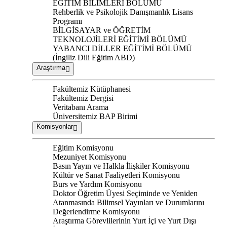
EĞİTİM BİLİMLERİ BÖLÜMÜ
Rehberlik ve Psikolojik Danışmanlık Lisans
Programı
BİLGİSAYAR ve ÖĞRETİM
TEKNOLOJİLERİ EĞİTİMİ BÖLÜMÜ
YABANCI DİLLER EĞİTİMİ BÖLÜMÜ
(İngiliz Dili Eğitim ABD)
Araştırma
Fakültemiz Kütüphanesi
Fakültemiz Dergisi
Veritabanı Arama
Üniversitemiz BAP Birimi
Komisyonlar
Eğitim Komisyonu
Mezuniyet Komisyonu
Basın Yayın ve Halkla İlişkiler Komisyonu
Kültür ve Sanat Faaliyetleri Komisyonu
Burs ve Yardım Komisyonu
Doktor Öğretim Üyesi Seçiminde ve Yeniden
Atanmasında Bilimsel Yayınları ve Durumlarını
Değerlendirme Komisyonu
Araştırma Görevlilerinin Yurt İçi ve Yurt Dışı