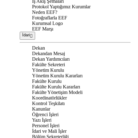
İş Akış Şemaları
Protokol Yaptığımız Kurumlar
Neden EEF?
Fotoğraflarla EEF
Kurumsal Logo
EEF Marşı
İdari
Dekan
Dekandan Mesaj
Dekan Yardımcıları
Fakülte Sekreteri
Yönetim Kurulu
Yönetim Kurulu Kararları
Fakülte Kurulu
Fakülte Kurulu Kararları
Fakülte Yönetişim Modeli
Koordinatörlükler
Kontrol Teşkilatı
Kanunlar
Öğrenci İşleri
Yazı İşleri
Personel İşleri
İdari ve Mali İşler
Bölüm Sekreterliği