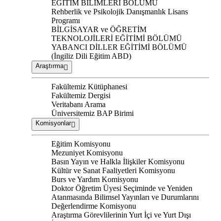
EĞİTİM BİLİMLERİ BÖLÜMÜ
Rehberlik ve Psikolojik Danışmanlık Lisans
Programı
BİLGİSAYAR ve ÖĞRETİM
TEKNOLOJİLERİ EĞİTİMİ BÖLÜMÜ
YABANCI DİLLER EĞİTİMİ BÖLÜMÜ
(İngiliz Dili Eğitim ABD)
Araştırma
Fakültemiz Kütüphanesi
Fakültemiz Dergisi
Veritabanı Arama
Üniversitemiz BAP Birimi
Komisyonlar
Eğitim Komisyonu
Mezuniyet Komisyonu
Basın Yayın ve Halkla İlişkiler Komisyonu
Kültür ve Sanat Faaliyetleri Komisyonu
Burs ve Yardım Komisyonu
Doktor Öğretim Üyesi Seçiminde ve Yeniden
Atanmasında Bilimsel Yayınları ve Durumlarını
Değerlendirme Komisyonu
Araştırma Görevlilerinin Yurt İçi ve Yurt Dışı