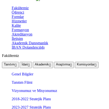
Fakültemiz
Öğrenci
Formlar
Hizmetler
Kalite
Formasyon
Akreditasyon
İletişim
Akademik Danışmanlık
İBAN Dolandırıcılığı
Fakültemiz
Tanıtım
İdari
Akademik
Araştırma
Komisyonlar
Genel Bilgiler
Tanıtım Filmi
Vizyonumuz ve Misyonumuz
2018-2022 Stratejik Planı
2023-2027 Stratejik Planı