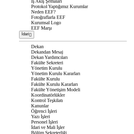
İş Akış Şemaları
Protokol Yaptığımız Kurumlar
Neden EEF?
Fotoğraflarla EEF
Kurumsal Logo
EEF Marşı
İdari
Dekan
Dekandan Mesaj
Dekan Yardımcıları
Fakülte Sekreteri
Yönetim Kurulu
Yönetim Kurulu Kararları
Fakülte Kurulu
Fakülte Kurulu Kararları
Fakülte Yönetişim Modeli
Koordinatörlükler
Kontrol Teşkilatı
Kanunlar
Öğrenci İşleri
Yazı İşleri
Personel İşleri
İdari ve Mali İşler
Bölüm Sekreterliği