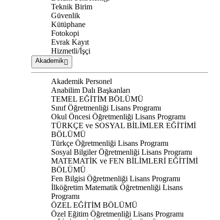
Teknik Birim
Güvenlik
Kütüphane
Fotokopi
Evrak Kayıt
Hizmetli/İşçi
Akademik
Akademik Personel
Anabilim Dalı Başkanları
TEMEL EĞİTİM BÖLÜMÜ
Sınıf Öğretmenliği Lisans Programı
Okul Öncesi Öğretmenliği Lisans Programı
TÜRKÇE ve SOSYAL BİLİMLER EĞİTİMİ
BÖLÜMÜ
Türkçe Öğretmenliği Lisans Programı
Sosyal Bilgiler Öğretmenliği Lisans Programı
MATEMATİK ve FEN BİLİMLERİ EĞİTİMİ
BÖLÜMÜ
Fen Bilgisi Öğretmenliği Lisans Programı
İlköğretim Matematik Öğretmenliği Lisans
Programı
ÖZEL EĞİTİM BÖLÜMÜ
Özel Eğitim Öğretmenliği Lisans Programı