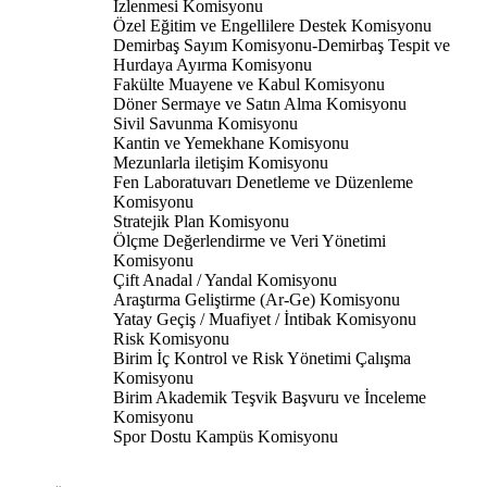
İzlenmesi Komisyonu
Özel Eğitim ve Engellilere Destek Komisyonu
Demirbaş Sayım Komisyonu-Demirbaş Tespit ve
Hurdaya Ayırma Komisyonu
Fakülte Muayene ve Kabul Komisyonu
Döner Sermaye ve Satın Alma Komisyonu
Sivil Savunma Komisyonu
Kantin ve Yemekhane Komisyonu
Mezunlarla iletişim Komisyonu
Fen Laboratuvarı Denetleme ve Düzenleme
Komisyonu
Stratejik Plan Komisyonu
Ölçme Değerlendirme ve Veri Yönetimi
Komisyonu
Çift Anadal / Yandal Komisyonu
Araştırma Geliştirme (Ar-Ge) Komisyonu
Yatay Geçiş / Muafiyet / İntibak Komisyonu
Risk Komisyonu
Birim İç Kontrol ve Risk Yönetimi Çalışma
Komisyonu
Birim Akademik Teşvik Başvuru ve İnceleme
Komisyonu
Spor Dostu Kampüs Komisyonu