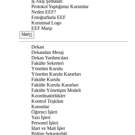
İş Akış Şemaları
Protokol Yaptığımız Kurumlar
Neden EEF?
Fotoğraflarla EEF
Kurumsal Logo
EEF Marşı
İdari
Dekan
Dekandan Mesaj
Dekan Yardımcıları
Fakülte Sekreteri
Yönetim Kurulu
Yönetim Kurulu Kararları
Fakülte Kurulu
Fakülte Kurulu Kararları
Fakülte Yönetişim Modeli
Koordinatörlükler
Kontrol Teşkilatı
Kanunlar
Öğrenci İşleri
Yazı İşleri
Personel İşleri
İdari ve Mali İşler
Bölüm Sekreterliği