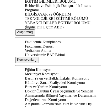
EĞİTİM BİLİMLERİ BÖLÜMÜ
Rehberlik ve Psikolojik Danışmanlık Lisans
Programı
BİLGİSAYAR ve ÖĞRETİM
TEKNOLOJİLERİ EĞİTİMİ BÖLÜMÜ
YABANCI DİLLER EĞİTİMİ BÖLÜMÜ
(İngiliz Dili Eğitim ABD)
Araştırma
Fakültemiz Kütüphanesi
Fakültemiz Dergisi
Veritabanı Arama
Üniversitemiz BAP Birimi
Komisyonlar
Eğitim Komisyonu
Mezuniyet Komisyonu
Basın Yayın ve Halkla İlişkiler Komisyonu
Kültür ve Sanat Faaliyetleri Komisyonu
Burs ve Yardım Komisyonu
Doktor Öğretim Üyesi Seçiminde ve Yeniden
Atanmasında Bilimsel Yayınları ve Durumlarını
Değerlendirme Komisyonu
Araştırma Görevlilerinin Yurt İçi ve Yurt Dışı