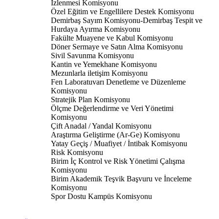
İzlenmesi Komisyonu
Özel Eğitim ve Engellilere Destek Komisyonu
Demirbaş Sayım Komisyonu-Demirbaş Tespit ve
Hurdaya Ayırma Komisyonu
Fakülte Muayene ve Kabul Komisyonu
Döner Sermaye ve Satın Alma Komisyonu
Sivil Savunma Komisyonu
Kantin ve Yemekhane Komisyonu
Mezunlarla iletişim Komisyonu
Fen Laboratuvarı Denetleme ve Düzenleme
Komisyonu
Stratejik Plan Komisyonu
Ölçme Değerlendirme ve Veri Yönetimi
Komisyonu
Çift Anadal / Yandal Komisyonu
Araştırma Geliştirme (Ar-Ge) Komisyonu
Yatay Geçiş / Muafiyet / İntibak Komisyonu
Risk Komisyonu
Birim İç Kontrol ve Risk Yönetimi Çalışma
Komisyonu
Birim Akademik Teşvik Başvuru ve İnceleme
Komisyonu
Spor Dostu Kampüs Komisyonu