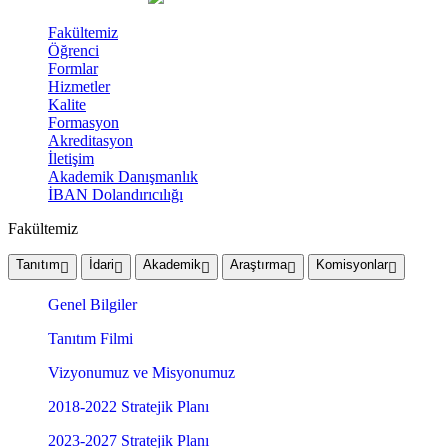
Fakültemiz
Öğrenci
Formlar
Hizmetler
Kalite
Formasyon
Akreditasyon
İletişim
Akademik Danışmanlık
İBAN Dolandırıcılığı
Fakültemiz
Tanıtım
İdari
Akademik
Araştırma
Komisyonlar
Genel Bilgiler
Tanıtım Filmi
Vizyonumuz ve Misyonumuz
2018-2022 Stratejik Planı
2023-2027 Stratejik Planı