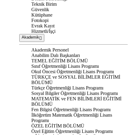
Teknik Birim
Güvenlik
Kütüphane
Fotokopi
Evrak Kayıt
Hizmetli/İşçi
Akademik
Akademik Personel
Anabilim Dalı Başkanları
TEMEL EĞİTİM BÖLÜMÜ
Sınıf Öğretmenliği Lisans Programı
Okul Öncesi Öğretmenliği Lisans Programı
TÜRKÇE ve SOSYAL BİLİMLER EĞİTİMİ
BÖLÜMÜ
Türkçe Öğretmenliği Lisans Programı
Sosyal Bilgiler Öğretmenliği Lisans Programı
MATEMATİK ve FEN BİLİMLERİ EĞİTİMİ
BÖLÜMÜ
Fen Bilgisi Öğretmenliği Lisans Programı
İlköğretim Matematik Öğretmenliği Lisans
Programı
ÖZEL EĞİTİM BÖLÜMÜ
Özel Eğitim Öğretmenliği Lisans Programı