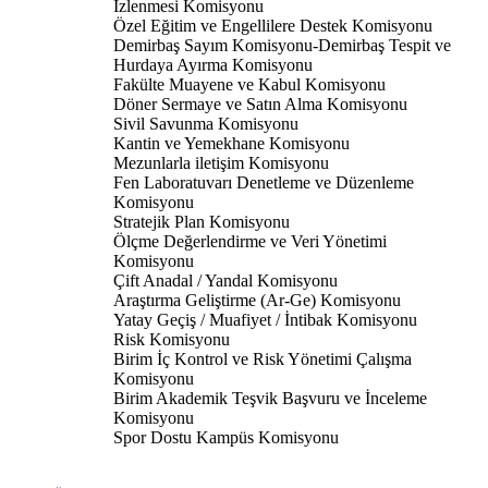
İzlenmesi Komisyonu
Özel Eğitim ve Engellilere Destek Komisyonu
Demirbaş Sayım Komisyonu-Demirbaş Tespit ve
Hurdaya Ayırma Komisyonu
Fakülte Muayene ve Kabul Komisyonu
Döner Sermaye ve Satın Alma Komisyonu
Sivil Savunma Komisyonu
Kantin ve Yemekhane Komisyonu
Mezunlarla iletişim Komisyonu
Fen Laboratuvarı Denetleme ve Düzenleme
Komisyonu
Stratejik Plan Komisyonu
Ölçme Değerlendirme ve Veri Yönetimi
Komisyonu
Çift Anadal / Yandal Komisyonu
Araştırma Geliştirme (Ar-Ge) Komisyonu
Yatay Geçiş / Muafiyet / İntibak Komisyonu
Risk Komisyonu
Birim İç Kontrol ve Risk Yönetimi Çalışma
Komisyonu
Birim Akademik Teşvik Başvuru ve İnceleme
Komisyonu
Spor Dostu Kampüs Komisyonu