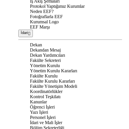
İş Akış Şemaları
Protokol Yaptığımız Kurumlar
Neden EEF?
Fotoğraflarla EEF
Kurumsal Logo
EEF Marşı
İdari
Dekan
Dekandan Mesaj
Dekan Yardımcıları
Fakülte Sekreteri
Yönetim Kurulu
Yönetim Kurulu Kararları
Fakülte Kurulu
Fakülte Kurulu Kararları
Fakülte Yönetişim Modeli
Koordinatörlükler
Kontrol Teşkilatı
Kanunlar
Öğrenci İşleri
Yazı İşleri
Personel İşleri
İdari ve Mali İşler
Bölüm Sekreterliği