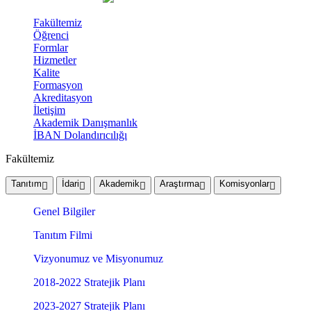
Fakültemiz
Öğrenci
Formlar
Hizmetler
Kalite
Formasyon
Akreditasyon
İletişim
Akademik Danışmanlık
İBAN Dolandırıcılığı
Fakültemiz
Tanıtım
İdari
Akademik
Araştırma
Komisyonlar
Genel Bilgiler
Tanıtım Filmi
Vizyonumuz ve Misyonumuz
2018-2022 Stratejik Planı
2023-2027 Stratejik Planı