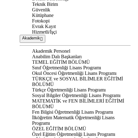
Teknik Birim
Güvenlik
Kütüphane
Fotokopi
Evrak Kayıt
Hizmetli/İşçi
Akademik
Akademik Personel
Anabilim Dalı Başkanları
TEMEL EĞİTİM BÖLÜMÜ
Sınıf Öğretmenliği Lisans Programı
Okul Öncesi Öğretmenliği Lisans Programı
TÜRKÇE ve SOSYAL BİLİMLER EĞİTİMİ
BÖLÜMÜ
Türkçe Öğretmenliği Lisans Programı
Sosyal Bilgiler Öğretmenliği Lisans Programı
MATEMATİK ve FEN BİLİMLERİ EĞİTİMİ
BÖLÜMÜ
Fen Bilgisi Öğretmenliği Lisans Programı
İlköğretim Matematik Öğretmenliği Lisans
Programı
ÖZEL EĞİTİM BÖLÜMÜ
Özel Eğitim Öğretmenliği Lisans Programı