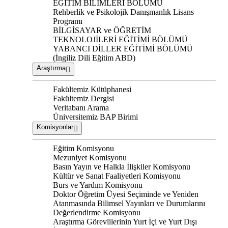
EĞİTİM BİLİMLERİ BÖLÜMÜ
Rehberlik ve Psikolojik Danışmanlık Lisans
Programı
BİLGİSAYAR ve ÖĞRETİM
TEKNOLOJİLERİ EĞİTİMİ BÖLÜMÜ
YABANCI DİLLER EĞİTİMİ BÖLÜMÜ
(İngiliz Dili Eğitim ABD)
Araştırma
Fakültemiz Kütüphanesi
Fakültemiz Dergisi
Veritabanı Arama
Üniversitemiz BAP Birimi
Komisyonlar
Eğitim Komisyonu
Mezuniyet Komisyonu
Basın Yayın ve Halkla İlişkiler Komisyonu
Kültür ve Sanat Faaliyetleri Komisyonu
Burs ve Yardım Komisyonu
Doktor Öğretim Üyesi Seçiminde ve Yeniden
Atanmasında Bilimsel Yayınları ve Durumlarını
Değerlendirme Komisyonu
Araştırma Görevlilerinin Yurt İçi ve Yurt Dışı