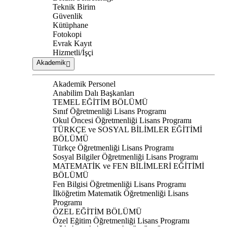
Teknik Birim
Güvenlik
Kütüphane
Fotokopi
Evrak Kayıt
Hizmetli/İşçi
Akademik
Akademik Personel
Anabilim Dalı Başkanları
TEMEL EĞİTİM BÖLÜMÜ
Sınıf Öğretmenliği Lisans Programı
Okul Öncesi Öğretmenliği Lisans Programı
TÜRKÇE ve SOSYAL BİLİMLER EĞİTİMİ
BÖLÜMÜ
Türkçe Öğretmenliği Lisans Programı
Sosyal Bilgiler Öğretmenliği Lisans Programı
MATEMATİK ve FEN BİLİMLERİ EĞİTİMİ
BÖLÜMÜ
Fen Bilgisi Öğretmenliği Lisans Programı
İlköğretim Matematik Öğretmenliği Lisans
Programı
ÖZEL EĞİTİM BÖLÜMÜ
Özel Eğitim Öğretmenliği Lisans Programı