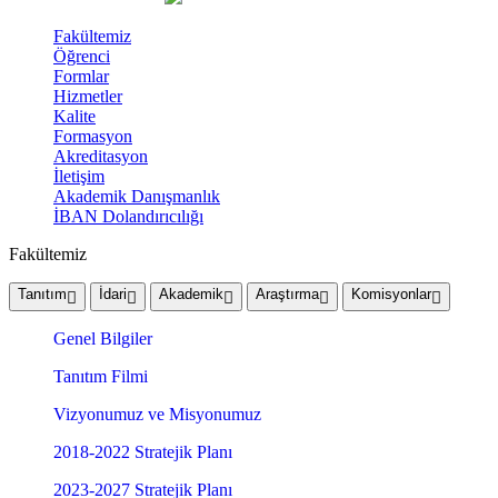
Fakültemiz
Öğrenci
Formlar
Hizmetler
Kalite
Formasyon
Akreditasyon
İletişim
Akademik Danışmanlık
İBAN Dolandırıcılığı
Fakültemiz
Tanıtım
İdari
Akademik
Araştırma
Komisyonlar
Genel Bilgiler
Tanıtım Filmi
Vizyonumuz ve Misyonumuz
2018-2022 Stratejik Planı
2023-2027 Stratejik Planı