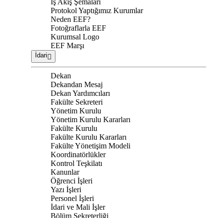
İş Akış Şemaları
Protokol Yaptığımız Kurumlar
Neden EEF?
Fotoğraflarla EEF
Kurumsal Logo
EEF Marşı
İdari
Dekan
Dekandan Mesaj
Dekan Yardımcıları
Fakülte Sekreteri
Yönetim Kurulu
Yönetim Kurulu Kararları
Fakülte Kurulu
Fakülte Kurulu Kararları
Fakülte Yönetişim Modeli
Koordinatörlükler
Kontrol Teşkilatı
Kanunlar
Öğrenci İşleri
Yazı İşleri
Personel İşleri
İdari ve Mali İşler
Bölüm Sekreterliği