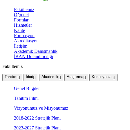
Fakültemiz
Öğrenci
Formlar
Hizmetler
Kalite
Formasyon
Akreditasyon
İletişim
Akademik Danışmanlık
İBAN Dolandırıcılığı
Fakültemiz
Tanıtım
İdari
Akademik
Araştırma
Komisyonlar
Genel Bilgiler
Tanıtım Filmi
Vizyonumuz ve Misyonumuz
2018-2022 Stratejik Planı
2023-2027 Stratejik Planı