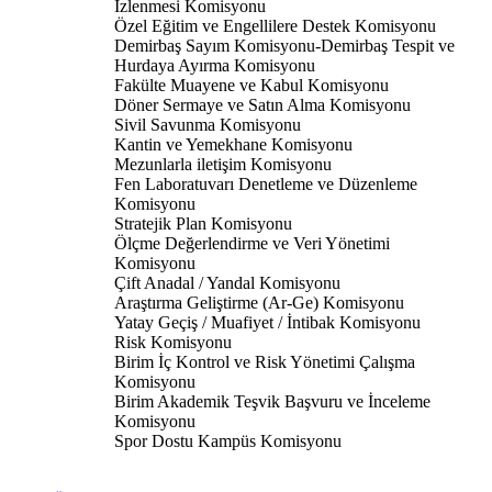
İzlenmesi Komisyonu
Özel Eğitim ve Engellilere Destek Komisyonu
Demirbaş Sayım Komisyonu-Demirbaş Tespit ve
Hurdaya Ayırma Komisyonu
Fakülte Muayene ve Kabul Komisyonu
Döner Sermaye ve Satın Alma Komisyonu
Sivil Savunma Komisyonu
Kantin ve Yemekhane Komisyonu
Mezunlarla iletişim Komisyonu
Fen Laboratuvarı Denetleme ve Düzenleme
Komisyonu
Stratejik Plan Komisyonu
Ölçme Değerlendirme ve Veri Yönetimi
Komisyonu
Çift Anadal / Yandal Komisyonu
Araştırma Geliştirme (Ar-Ge) Komisyonu
Yatay Geçiş / Muafiyet / İntibak Komisyonu
Risk Komisyonu
Birim İç Kontrol ve Risk Yönetimi Çalışma
Komisyonu
Birim Akademik Teşvik Başvuru ve İnceleme
Komisyonu
Spor Dostu Kampüs Komisyonu