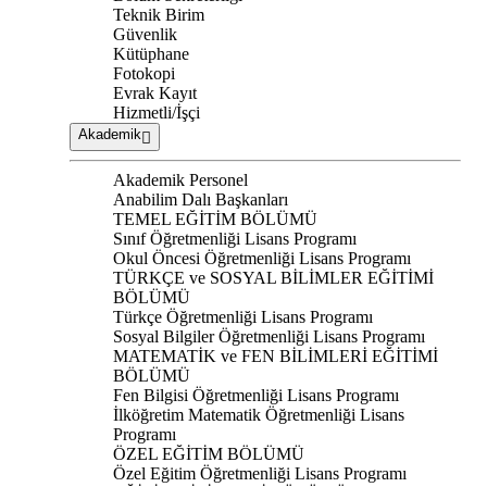
Teknik Birim
Güvenlik
Kütüphane
Fotokopi
Evrak Kayıt
Hizmetli/İşçi
Akademik
Akademik Personel
Anabilim Dalı Başkanları
TEMEL EĞİTİM BÖLÜMÜ
Sınıf Öğretmenliği Lisans Programı
Okul Öncesi Öğretmenliği Lisans Programı
TÜRKÇE ve SOSYAL BİLİMLER EĞİTİMİ
BÖLÜMÜ
Türkçe Öğretmenliği Lisans Programı
Sosyal Bilgiler Öğretmenliği Lisans Programı
MATEMATİK ve FEN BİLİMLERİ EĞİTİMİ
BÖLÜMÜ
Fen Bilgisi Öğretmenliği Lisans Programı
İlköğretim Matematik Öğretmenliği Lisans
Programı
ÖZEL EĞİTİM BÖLÜMÜ
Özel Eğitim Öğretmenliği Lisans Programı