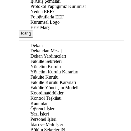
İş Akış Şemaları
Protokol Yaptığımız Kurumlar
Neden EEF?
Fotoğraflarla EEF
Kurumsal Logo
EEF Marşı
İdari
Dekan
Dekandan Mesaj
Dekan Yardımcıları
Fakülte Sekreteri
Yönetim Kurulu
Yönetim Kurulu Kararları
Fakülte Kurulu
Fakülte Kurulu Kararları
Fakülte Yönetişim Modeli
Koordinatörlükler
Kontrol Teşkilatı
Kanunlar
Öğrenci İşleri
Yazı İşleri
Personel İşleri
İdari ve Mali İşler
Bölüm Sekreterliği