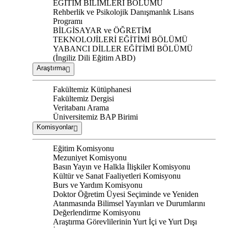
EĞİTİM BİLİMLERİ BÖLÜMÜ
Rehberlik ve Psikolojik Danışmanlık Lisans
Programı
BİLGİSAYAR ve ÖĞRETİM
TEKNOLOJİLERİ EĞİTİMİ BÖLÜMÜ
YABANCI DİLLER EĞİTİMİ BÖLÜMÜ
(İngiliz Dili Eğitim ABD)
Araştırma
Fakültemiz Kütüphanesi
Fakültemiz Dergisi
Veritabanı Arama
Üniversitemiz BAP Birimi
Komisyonlar
Eğitim Komisyonu
Mezuniyet Komisyonu
Basın Yayın ve Halkla İlişkiler Komisyonu
Kültür ve Sanat Faaliyetleri Komisyonu
Burs ve Yardım Komisyonu
Doktor Öğretim Üyesi Seçiminde ve Yeniden
Atanmasında Bilimsel Yayınları ve Durumlarını
Değerlendirme Komisyonu
Araştırma Görevlilerinin Yurt İçi ve Yurt Dışı