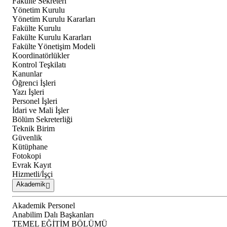
Fakülte Sekreteri
Yönetim Kurulu
Yönetim Kurulu Kararları
Fakülte Kurulu
Fakülte Kurulu Kararları
Fakülte Yönetişim Modeli
Koordinatörlükler
Kontrol Teşkilatı
Kanunlar
Öğrenci İşleri
Yazı İşleri
Personel İşleri
İdari ve Mali İşler
Bölüm Sekreterliği
Teknik Birim
Güvenlik
Kütüphane
Fotokopi
Evrak Kayıt
Hizmetli/İşçi
Akademik
Akademik Personel
Anabilim Dalı Başkanları
TEMEL EĞİTİM BÖLÜMÜ