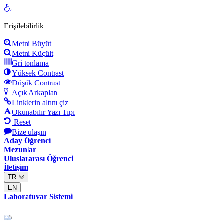
Open
toolbar
Erişilebilirlik
Metni Büyüt
Metni Küçült
Gri tonlama
Yüksek Contrast
Düşük Contrast
Açık Arkaplan
Linklerin altını çiz
Okunabilir Yazı Tipi
Reset
Bize ulaşın
Aday Öğrenci
Mezunlar
Uluslararası Öğrenci
İletişim
TR
EN
Laboratuvar Sistemi