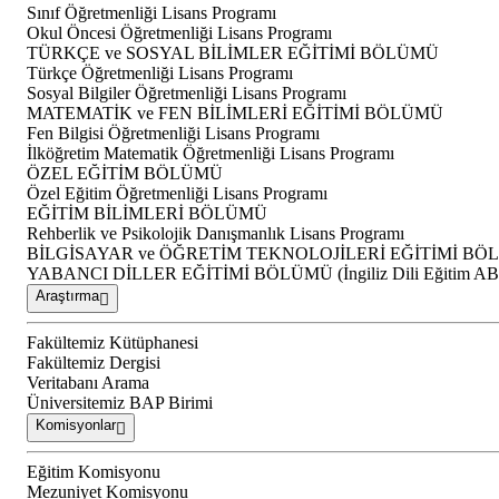
Sınıf Öğretmenliği Lisans Programı
Okul Öncesi Öğretmenliği Lisans Programı
TÜRKÇE ve SOSYAL BİLİMLER EĞİTİMİ BÖLÜMÜ
Türkçe Öğretmenliği Lisans Programı
Sosyal Bilgiler Öğretmenliği Lisans Programı
MATEMATİK ve FEN BİLİMLERİ EĞİTİMİ BÖLÜMÜ
Fen Bilgisi Öğretmenliği Lisans Programı
İlköğretim Matematik Öğretmenliği Lisans Programı
ÖZEL EĞİTİM BÖLÜMÜ
Özel Eğitim Öğretmenliği Lisans Programı
EĞİTİM BİLİMLERİ BÖLÜMÜ
Rehberlik ve Psikolojik Danışmanlık Lisans Programı
BİLGİSAYAR ve ÖĞRETİM TEKNOLOJİLERİ EĞİTİMİ B
YABANCI DİLLER EĞİTİMİ BÖLÜMÜ (İngiliz Dili Eğitim A
Araştırma
Fakültemiz Kütüphanesi
Fakültemiz Dergisi
Veritabanı Arama
Üniversitemiz BAP Birimi
Komisyonlar
Eğitim Komisyonu
Mezuniyet Komisyonu