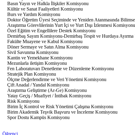
Basın Yayın ve Halkla İlişkiler Komisyonu
Kültür ve Sanat Faaliyetleri Komisyonu
Burs ve Yardım Komisyonu
Doktor Öğretim Üyesi Seçiminde ve Yeniden Atanmasında Bilimse
Araştırma Görevlilerinin Yurt İçi ve Yurt Dışı İzlenmesi Komisyon
Özel Eğitim ve Engellilere Destek Komisyonu
Demirbaş Sayım Komisyonu-Demirbaş Tespit ve Hurdaya Ayırma
Fakülte Muayene ve Kabul Komisyonu
Döner Sermaye ve Satın Alma Komisyonu
Sivil Savunma Komisyonu
Kantin ve Yemekhane Komisyonu
Mezunlarla iletişim Komisyonu
Fen Laboratuvarı Denetleme ve Düzenleme Komisyonu
Stratejik Plan Komisyonu
Ölçme Değerlendirme ve Veri Yönetimi Komisyonu
Çift Anadal / Yandal Komisyonu
Araştırma Geliştirme (Ar-Ge) Komisyonu
Yatay Geçiş / Muafiyet / İntibak Komisyonu
Risk Komisyonu
Birim İç Kontrol ve Risk Yönetimi Çalışma Komisyonu
Birim Akademik Teşvik Başvuru ve İnceleme Komisyonu
Spor Dostu Kampüs Komisyonu
Öğrenci