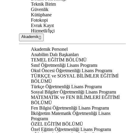
Teknik Birim
Güvenlik
Kütüphane
Fotokopi
Evrak Kayıt
Hizmetli/İşçi
Akademik
Akademik Personel
Anabilim Dalı Başkanları
TEMEL EĞİTİM BÖLÜMÜ
Sınıf Öğretmenliği Lisans Programı
Okul Öncesi Öğretmenliği Lisans Programı
TÜRKÇE ve SOSYAL BİLİMLER EĞİTİMİ
BÖLÜMÜ
Türkçe Öğretmenliği Lisans Programı
Sosyal Bilgiler Öğretmenliği Lisans Programı
MATEMATİK ve FEN BİLİMLERİ EĞİTİMİ
BÖLÜMÜ
Fen Bilgisi Öğretmenliği Lisans Programı
İlköğretim Matematik Öğretmenliği Lisans
Programı
ÖZEL EĞİTİM BÖLÜMÜ
Özel Eğitim Öğretmenliği Lisans Programı