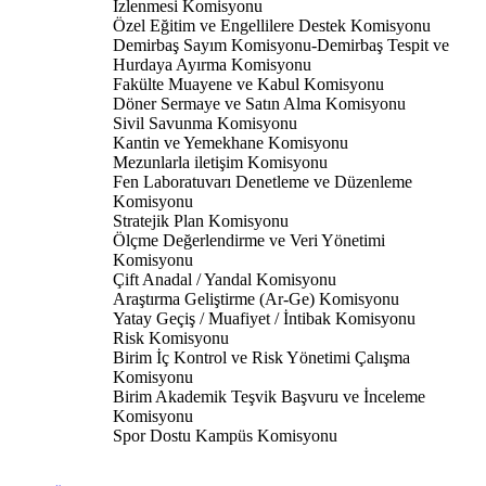
İzlenmesi Komisyonu
Özel Eğitim ve Engellilere Destek Komisyonu
Demirbaş Sayım Komisyonu-Demirbaş Tespit ve
Hurdaya Ayırma Komisyonu
Fakülte Muayene ve Kabul Komisyonu
Döner Sermaye ve Satın Alma Komisyonu
Sivil Savunma Komisyonu
Kantin ve Yemekhane Komisyonu
Mezunlarla iletişim Komisyonu
Fen Laboratuvarı Denetleme ve Düzenleme
Komisyonu
Stratejik Plan Komisyonu
Ölçme Değerlendirme ve Veri Yönetimi
Komisyonu
Çift Anadal / Yandal Komisyonu
Araştırma Geliştirme (Ar-Ge) Komisyonu
Yatay Geçiş / Muafiyet / İntibak Komisyonu
Risk Komisyonu
Birim İç Kontrol ve Risk Yönetimi Çalışma
Komisyonu
Birim Akademik Teşvik Başvuru ve İnceleme
Komisyonu
Spor Dostu Kampüs Komisyonu