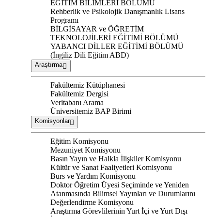
EĞİTİM BİLİMLERİ BÖLÜMÜ
Rehberlik ve Psikolojik Danışmanlık Lisans
Programı
BİLGİSAYAR ve ÖĞRETİM
TEKNOLOJİLERİ EĞİTİMİ BÖLÜMÜ
YABANCI DİLLER EĞİTİMİ BÖLÜMÜ
(İngiliz Dili Eğitim ABD)
Araştırma
Fakültemiz Kütüphanesi
Fakültemiz Dergisi
Veritabanı Arama
Üniversitemiz BAP Birimi
Komisyonlar
Eğitim Komisyonu
Mezuniyet Komisyonu
Basın Yayın ve Halkla İlişkiler Komisyonu
Kültür ve Sanat Faaliyetleri Komisyonu
Burs ve Yardım Komisyonu
Doktor Öğretim Üyesi Seçiminde ve Yeniden
Atanmasında Bilimsel Yayınları ve Durumlarını
Değerlendirme Komisyonu
Araştırma Görevlilerinin Yurt İçi ve Yurt Dışı