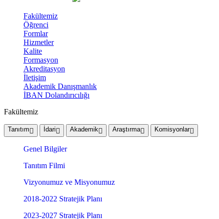
Fakültemiz
Öğrenci
Formlar
Hizmetler
Kalite
Formasyon
Akreditasyon
İletişim
Akademik Danışmanlık
İBAN Dolandırıcılığı
Fakültemiz
Tanıtım
İdari
Akademik
Araştırma
Komisyonlar
Genel Bilgiler
Tanıtım Filmi
Vizyonumuz ve Misyonumuz
2018-2022 Stratejik Planı
2023-2027 Stratejik Planı