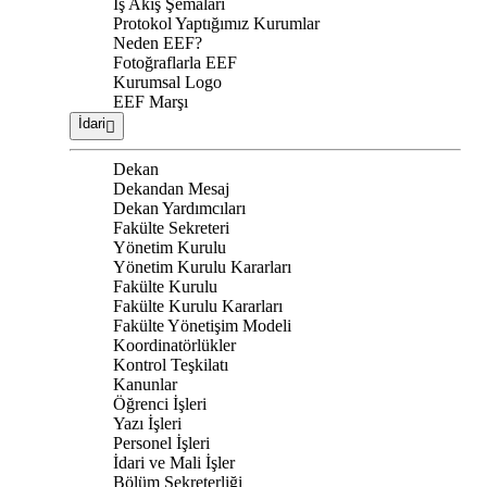
İş Akış Şemaları
Protokol Yaptığımız Kurumlar
Neden EEF?
Fotoğraflarla EEF
Kurumsal Logo
EEF Marşı
İdari
Dekan
Dekandan Mesaj
Dekan Yardımcıları
Fakülte Sekreteri
Yönetim Kurulu
Yönetim Kurulu Kararları
Fakülte Kurulu
Fakülte Kurulu Kararları
Fakülte Yönetişim Modeli
Koordinatörlükler
Kontrol Teşkilatı
Kanunlar
Öğrenci İşleri
Yazı İşleri
Personel İşleri
İdari ve Mali İşler
Bölüm Sekreterliği