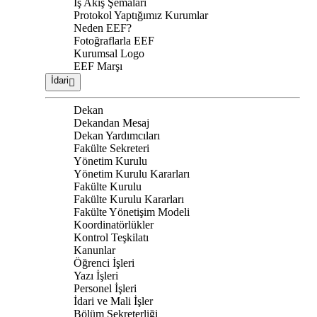
İş Akış Şemaları
Protokol Yaptığımız Kurumlar
Neden EEF?
Fotoğraflarla EEF
Kurumsal Logo
EEF Marşı
İdari
Dekan
Dekandan Mesaj
Dekan Yardımcıları
Fakülte Sekreteri
Yönetim Kurulu
Yönetim Kurulu Kararları
Fakülte Kurulu
Fakülte Kurulu Kararları
Fakülte Yönetişim Modeli
Koordinatörlükler
Kontrol Teşkilatı
Kanunlar
Öğrenci İşleri
Yazı İşleri
Personel İşleri
İdari ve Mali İşler
Bölüm Sekreterliği