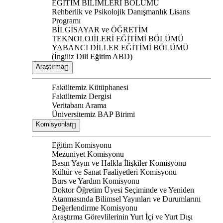
EĞİTİM BİLİMLERİ BÖLÜMÜ
Rehberlik ve Psikolojik Danışmanlık Lisans
Programı
BİLGİSAYAR ve ÖĞRETİM
TEKNOLOJİLERİ EĞİTİMİ BÖLÜMÜ
YABANCI DİLLER EĞİTİMİ BÖLÜMÜ
(İngiliz Dili Eğitim ABD)
Araştırma
Fakültemiz Kütüphanesi
Fakültemiz Dergisi
Veritabanı Arama
Üniversitemiz BAP Birimi
Komisyonlar
Eğitim Komisyonu
Mezuniyet Komisyonu
Basın Yayın ve Halkla İlişkiler Komisyonu
Kültür ve Sanat Faaliyetleri Komisyonu
Burs ve Yardım Komisyonu
Doktor Öğretim Üyesi Seçiminde ve Yeniden
Atanmasında Bilimsel Yayınları ve Durumlarını
Değerlendirme Komisyonu
Araştırma Görevlilerinin Yurt İçi ve Yurt Dışı