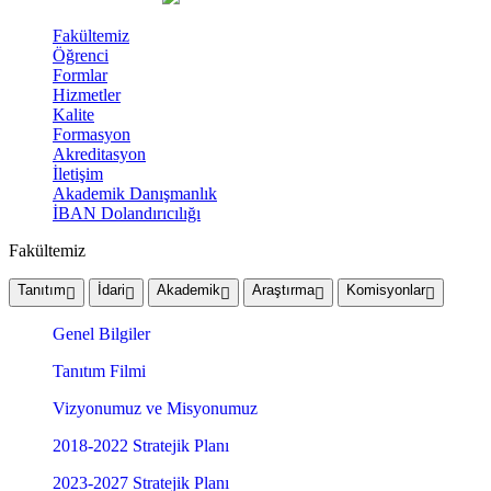
Fakültemiz
Öğrenci
Formlar
Hizmetler
Kalite
Formasyon
Akreditasyon
İletişim
Akademik Danışmanlık
İBAN Dolandırıcılığı
Fakültemiz
Tanıtım
İdari
Akademik
Araştırma
Komisyonlar
Genel Bilgiler
Tanıtım Filmi
Vizyonumuz ve Misyonumuz
2018-2022 Stratejik Planı
2023-2027 Stratejik Planı