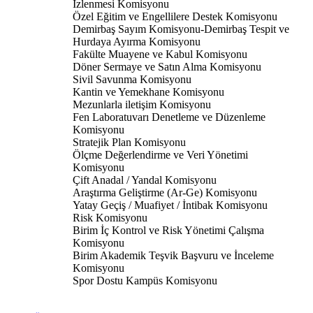
İzlenmesi Komisyonu
Özel Eğitim ve Engellilere Destek Komisyonu
Demirbaş Sayım Komisyonu-Demirbaş Tespit ve
Hurdaya Ayırma Komisyonu
Fakülte Muayene ve Kabul Komisyonu
Döner Sermaye ve Satın Alma Komisyonu
Sivil Savunma Komisyonu
Kantin ve Yemekhane Komisyonu
Mezunlarla iletişim Komisyonu
Fen Laboratuvarı Denetleme ve Düzenleme
Komisyonu
Stratejik Plan Komisyonu
Ölçme Değerlendirme ve Veri Yönetimi
Komisyonu
Çift Anadal / Yandal Komisyonu
Araştırma Geliştirme (Ar-Ge) Komisyonu
Yatay Geçiş / Muafiyet / İntibak Komisyonu
Risk Komisyonu
Birim İç Kontrol ve Risk Yönetimi Çalışma
Komisyonu
Birim Akademik Teşvik Başvuru ve İnceleme
Komisyonu
Spor Dostu Kampüs Komisyonu