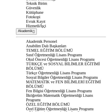
Teknik Birim
Güvenlik
Kütüphane
Fotokopi
Evrak Kayıt
Hizmetli/İşçi
Akademik
Akademik Personel
Anabilim Dalı Başkanları
TEMEL EĞİTİM BÖLÜMÜ
Sınıf Öğretmenliği Lisans Programı
Okul Öncesi Öğretmenliği Lisans Programı
TÜRKÇE ve SOSYAL BİLİMLER EĞİTİMİ
BÖLÜMÜ
Türkçe Öğretmenliği Lisans Programı
Sosyal Bilgiler Öğretmenliği Lisans Programı
MATEMATİK ve FEN BİLİMLERİ EĞİTİMİ
BÖLÜMÜ
Fen Bilgisi Öğretmenliği Lisans Programı
İlköğretim Matematik Öğretmenliği Lisans
Programı
ÖZEL EĞİTİM BÖLÜMÜ
Özel Eğitim Öğretmenliği Lisans Programı