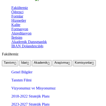
Fakültemiz
Öğrenci
Formlar
Hizmetler
Kalite
Formasyon
Akreditasyon
İletişim
Akademik Danışmanlık
İBAN Dolandırıcılığı
Fakültemiz
Tanıtım
İdari
Akademik
Araştırma
Komisyonlar
Genel Bilgiler
Tanıtım Filmi
Vizyonumuz ve Misyonumuz
2018-2022 Stratejik Planı
2023-2027 Stratejik Planı