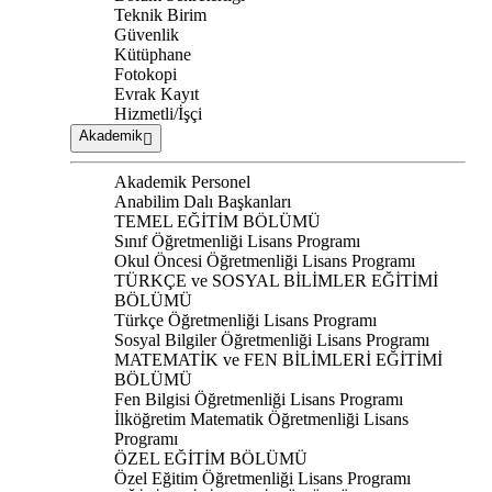
Teknik Birim
Güvenlik
Kütüphane
Fotokopi
Evrak Kayıt
Hizmetli/İşçi
Akademik
Akademik Personel
Anabilim Dalı Başkanları
TEMEL EĞİTİM BÖLÜMÜ
Sınıf Öğretmenliği Lisans Programı
Okul Öncesi Öğretmenliği Lisans Programı
TÜRKÇE ve SOSYAL BİLİMLER EĞİTİMİ
BÖLÜMÜ
Türkçe Öğretmenliği Lisans Programı
Sosyal Bilgiler Öğretmenliği Lisans Programı
MATEMATİK ve FEN BİLİMLERİ EĞİTİMİ
BÖLÜMÜ
Fen Bilgisi Öğretmenliği Lisans Programı
İlköğretim Matematik Öğretmenliği Lisans
Programı
ÖZEL EĞİTİM BÖLÜMÜ
Özel Eğitim Öğretmenliği Lisans Programı