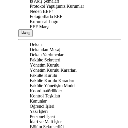
İş Akış Şemaları
Protokol Yaptığımız Kurumlar
Neden EEF?
Fotoğraflarla EEF
Kurumsal Logo
EEF Marşı
İdari
Dekan
Dekandan Mesaj
Dekan Yardımcıları
Fakülte Sekreteri
Yönetim Kurulu
Yönetim Kurulu Kararları
Fakülte Kurulu
Fakülte Kurulu Kararları
Fakülte Yönetişim Modeli
Koordinatörlükler
Kontrol Teşkilatı
Kanunlar
Öğrenci İşleri
Yazı İşleri
Personel İşleri
İdari ve Mali İşler
Bölüm Sekreterliği