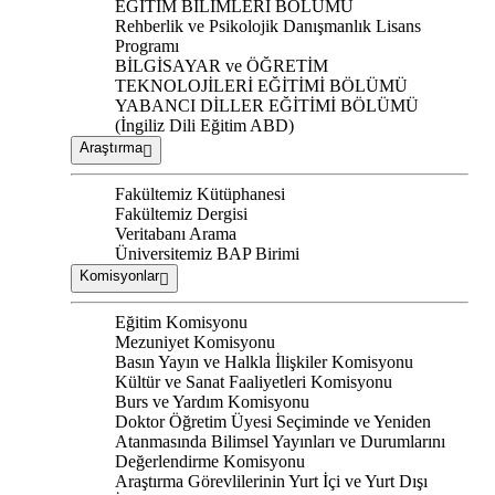
EĞİTİM BİLİMLERİ BÖLÜMÜ
Rehberlik ve Psikolojik Danışmanlık Lisans
Programı
BİLGİSAYAR ve ÖĞRETİM
TEKNOLOJİLERİ EĞİTİMİ BÖLÜMÜ
YABANCI DİLLER EĞİTİMİ BÖLÜMÜ
(İngiliz Dili Eğitim ABD)
Araştırma
Fakültemiz Kütüphanesi
Fakültemiz Dergisi
Veritabanı Arama
Üniversitemiz BAP Birimi
Komisyonlar
Eğitim Komisyonu
Mezuniyet Komisyonu
Basın Yayın ve Halkla İlişkiler Komisyonu
Kültür ve Sanat Faaliyetleri Komisyonu
Burs ve Yardım Komisyonu
Doktor Öğretim Üyesi Seçiminde ve Yeniden
Atanmasında Bilimsel Yayınları ve Durumlarını
Değerlendirme Komisyonu
Araştırma Görevlilerinin Yurt İçi ve Yurt Dışı