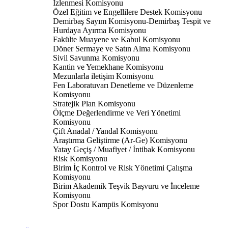
İzlenmesi Komisyonu
Özel Eğitim ve Engellilere Destek Komisyonu
Demirbaş Sayım Komisyonu-Demirbaş Tespit ve
Hurdaya Ayırma Komisyonu
Fakülte Muayene ve Kabul Komisyonu
Döner Sermaye ve Satın Alma Komisyonu
Sivil Savunma Komisyonu
Kantin ve Yemekhane Komisyonu
Mezunlarla iletişim Komisyonu
Fen Laboratuvarı Denetleme ve Düzenleme
Komisyonu
Stratejik Plan Komisyonu
Ölçme Değerlendirme ve Veri Yönetimi
Komisyonu
Çift Anadal / Yandal Komisyonu
Araştırma Geliştirme (Ar-Ge) Komisyonu
Yatay Geçiş / Muafiyet / İntibak Komisyonu
Risk Komisyonu
Birim İç Kontrol ve Risk Yönetimi Çalışma
Komisyonu
Birim Akademik Teşvik Başvuru ve İnceleme
Komisyonu
Spor Dostu Kampüs Komisyonu