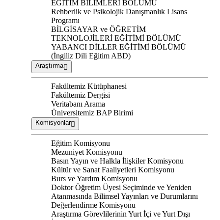
EĞİTİM BİLİMLERİ BÖLÜMÜ
Rehberlik ve Psikolojik Danışmanlık Lisans
Programı
BİLGİSAYAR ve ÖĞRETİM
TEKNOLOJİLERİ EĞİTİMİ BÖLÜMÜ
YABANCI DİLLER EĞİTİMİ BÖLÜMÜ
(İngiliz Dili Eğitim ABD)
Araştırma
Fakültemiz Kütüphanesi
Fakültemiz Dergisi
Veritabanı Arama
Üniversitemiz BAP Birimi
Komisyonlar
Eğitim Komisyonu
Mezuniyet Komisyonu
Basın Yayın ve Halkla İlişkiler Komisyonu
Kültür ve Sanat Faaliyetleri Komisyonu
Burs ve Yardım Komisyonu
Doktor Öğretim Üyesi Seçiminde ve Yeniden
Atanmasında Bilimsel Yayınları ve Durumlarını
Değerlendirme Komisyonu
Araştırma Görevlilerinin Yurt İçi ve Yurt Dışı