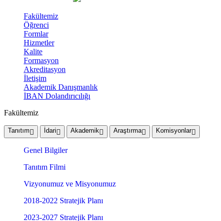
Fakültemiz
Öğrenci
Formlar
Hizmetler
Kalite
Formasyon
Akreditasyon
İletişim
Akademik Danışmanlık
İBAN Dolandırıcılığı
Fakültemiz
Tanıtım
İdari
Akademik
Araştırma
Komisyonlar
Genel Bilgiler
Tanıtım Filmi
Vizyonumuz ve Misyonumuz
2018-2022 Stratejik Planı
2023-2027 Stratejik Planı