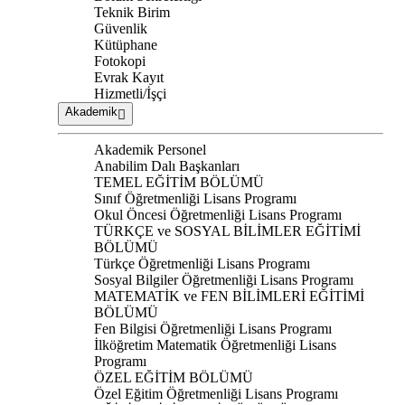
Teknik Birim
Güvenlik
Kütüphane
Fotokopi
Evrak Kayıt
Hizmetli/İşçi
Akademik
Akademik Personel
Anabilim Dalı Başkanları
TEMEL EĞİTİM BÖLÜMÜ
Sınıf Öğretmenliği Lisans Programı
Okul Öncesi Öğretmenliği Lisans Programı
TÜRKÇE ve SOSYAL BİLİMLER EĞİTİMİ
BÖLÜMÜ
Türkçe Öğretmenliği Lisans Programı
Sosyal Bilgiler Öğretmenliği Lisans Programı
MATEMATİK ve FEN BİLİMLERİ EĞİTİMİ
BÖLÜMÜ
Fen Bilgisi Öğretmenliği Lisans Programı
İlköğretim Matematik Öğretmenliği Lisans
Programı
ÖZEL EĞİTİM BÖLÜMÜ
Özel Eğitim Öğretmenliği Lisans Programı