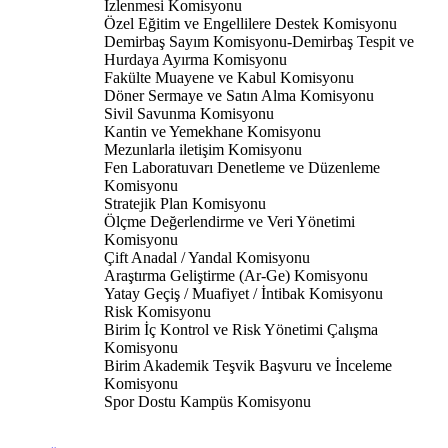
İzlenmesi Komisyonu
Özel Eğitim ve Engellilere Destek Komisyonu
Demirbaş Sayım Komisyonu-Demirbaş Tespit ve
Hurdaya Ayırma Komisyonu
Fakülte Muayene ve Kabul Komisyonu
Döner Sermaye ve Satın Alma Komisyonu
Sivil Savunma Komisyonu
Kantin ve Yemekhane Komisyonu
Mezunlarla iletişim Komisyonu
Fen Laboratuvarı Denetleme ve Düzenleme
Komisyonu
Stratejik Plan Komisyonu
Ölçme Değerlendirme ve Veri Yönetimi
Komisyonu
Çift Anadal / Yandal Komisyonu
Araştırma Geliştirme (Ar-Ge) Komisyonu
Yatay Geçiş / Muafiyet / İntibak Komisyonu
Risk Komisyonu
Birim İç Kontrol ve Risk Yönetimi Çalışma
Komisyonu
Birim Akademik Teşvik Başvuru ve İnceleme
Komisyonu
Spor Dostu Kampüs Komisyonu