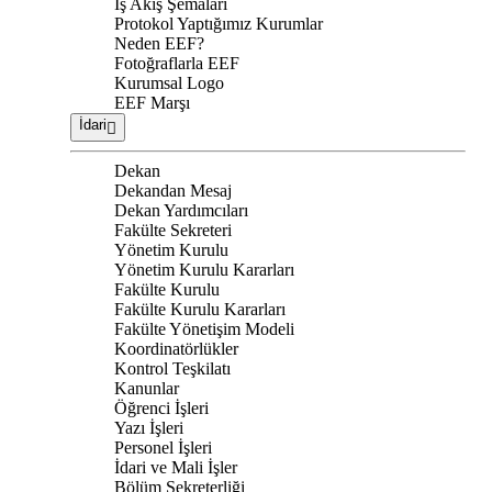
İş Akış Şemaları
Protokol Yaptığımız Kurumlar
Neden EEF?
Fotoğraflarla EEF
Kurumsal Logo
EEF Marşı
İdari
Dekan
Dekandan Mesaj
Dekan Yardımcıları
Fakülte Sekreteri
Yönetim Kurulu
Yönetim Kurulu Kararları
Fakülte Kurulu
Fakülte Kurulu Kararları
Fakülte Yönetişim Modeli
Koordinatörlükler
Kontrol Teşkilatı
Kanunlar
Öğrenci İşleri
Yazı İşleri
Personel İşleri
İdari ve Mali İşler
Bölüm Sekreterliği