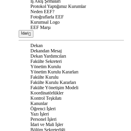
İş Akış Şemaları
Protokol Yaptığımız Kurumlar
Neden EEF?
Fotoğraflarla EEF
Kurumsal Logo
EEF Marşı
İdari
Dekan
Dekandan Mesaj
Dekan Yardımcıları
Fakülte Sekreteri
Yönetim Kurulu
Yönetim Kurulu Kararları
Fakülte Kurulu
Fakülte Kurulu Kararları
Fakülte Yönetişim Modeli
Koordinatörlükler
Kontrol Teşkilatı
Kanunlar
Öğrenci İşleri
Yazı İşleri
Personel İşleri
İdari ve Mali İşler
Bölüm Sekreterliği