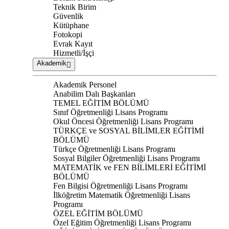
Teknik Birim
Güvenlik
Kütüphane
Fotokopi
Evrak Kayıt
Hizmetli/İşçi
Akademik
Akademik Personel
Anabilim Dalı Başkanları
TEMEL EĞİTİM BÖLÜMÜ
Sınıf Öğretmenliği Lisans Programı
Okul Öncesi Öğretmenliği Lisans Programı
TÜRKÇE ve SOSYAL BİLİMLER EĞİTİMİ
BÖLÜMÜ
Türkçe Öğretmenliği Lisans Programı
Sosyal Bilgiler Öğretmenliği Lisans Programı
MATEMATİK ve FEN BİLİMLERİ EĞİTİMİ
BÖLÜMÜ
Fen Bilgisi Öğretmenliği Lisans Programı
İlköğretim Matematik Öğretmenliği Lisans
Programı
ÖZEL EĞİTİM BÖLÜMÜ
Özel Eğitim Öğretmenliği Lisans Programı