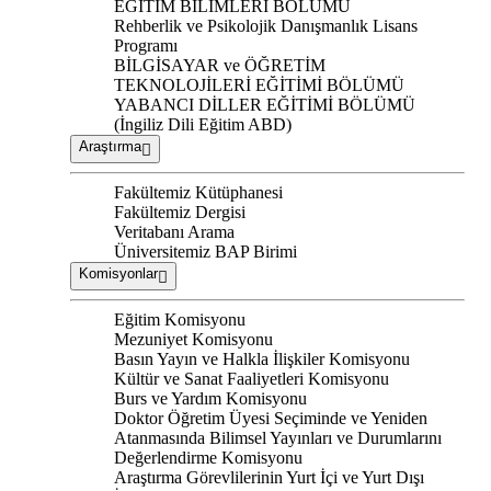
EĞİTİM BİLİMLERİ BÖLÜMÜ
Rehberlik ve Psikolojik Danışmanlık Lisans
Programı
BİLGİSAYAR ve ÖĞRETİM
TEKNOLOJİLERİ EĞİTİMİ BÖLÜMÜ
YABANCI DİLLER EĞİTİMİ BÖLÜMÜ
(İngiliz Dili Eğitim ABD)
Araştırma
Fakültemiz Kütüphanesi
Fakültemiz Dergisi
Veritabanı Arama
Üniversitemiz BAP Birimi
Komisyonlar
Eğitim Komisyonu
Mezuniyet Komisyonu
Basın Yayın ve Halkla İlişkiler Komisyonu
Kültür ve Sanat Faaliyetleri Komisyonu
Burs ve Yardım Komisyonu
Doktor Öğretim Üyesi Seçiminde ve Yeniden
Atanmasında Bilimsel Yayınları ve Durumlarını
Değerlendirme Komisyonu
Araştırma Görevlilerinin Yurt İçi ve Yurt Dışı