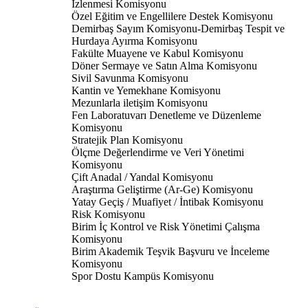
İzlenmesi Komisyonu
Özel Eğitim ve Engellilere Destek Komisyonu
Demirbaş Sayım Komisyonu-Demirbaş Tespit ve
Hurdaya Ayırma Komisyonu
Fakülte Muayene ve Kabul Komisyonu
Döner Sermaye ve Satın Alma Komisyonu
Sivil Savunma Komisyonu
Kantin ve Yemekhane Komisyonu
Mezunlarla iletişim Komisyonu
Fen Laboratuvarı Denetleme ve Düzenleme
Komisyonu
Stratejik Plan Komisyonu
Ölçme Değerlendirme ve Veri Yönetimi
Komisyonu
Çift Anadal / Yandal Komisyonu
Araştırma Geliştirme (Ar-Ge) Komisyonu
Yatay Geçiş / Muafiyet / İntibak Komisyonu
Risk Komisyonu
Birim İç Kontrol ve Risk Yönetimi Çalışma
Komisyonu
Birim Akademik Teşvik Başvuru ve İnceleme
Komisyonu
Spor Dostu Kampüs Komisyonu