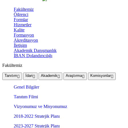
Fakültemiz
Öğrenci
Formlar
Hizmetler
Kalite
Formasyon
Akreditasyon
İletişim
Akademik Danışmanlık
İBAN Dolandırıcılığı
Fakültemiz
Tanıtım
İdari
Akademik
Araştırma
Komisyonlar
Genel Bilgiler
Tanıtım Filmi
Vizyonumuz ve Misyonumuz
2018-2022 Stratejik Planı
2023-2027 Stratejik Planı