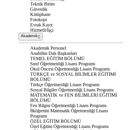
Teknik Birim
Güvenlik
Kütüphane
Fotokopi
Evrak Kayıt
Hizmetli/İşçi
Akademik
Akademik Personel
Anabilim Dalı Başkanları
TEMEL EĞİTİM BÖLÜMÜ
Sınıf Öğretmenliği Lisans Programı
Okul Öncesi Öğretmenliği Lisans Programı
TÜRKÇE ve SOSYAL BİLİMLER EĞİTİMİ
BÖLÜMÜ
Türkçe Öğretmenliği Lisans Programı
Sosyal Bilgiler Öğretmenliği Lisans Programı
MATEMATİK ve FEN BİLİMLERİ EĞİTİMİ
BÖLÜMÜ
Fen Bilgisi Öğretmenliği Lisans Programı
İlköğretim Matematik Öğretmenliği Lisans
Programı
ÖZEL EĞİTİM BÖLÜMÜ
Özel Eğitim Öğretmenliği Lisans Programı