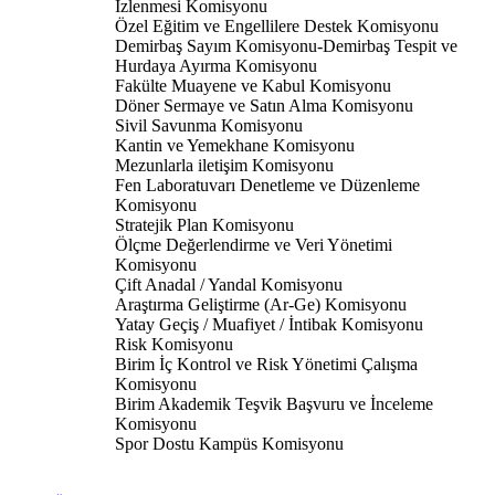
İzlenmesi Komisyonu
Özel Eğitim ve Engellilere Destek Komisyonu
Demirbaş Sayım Komisyonu-Demirbaş Tespit ve
Hurdaya Ayırma Komisyonu
Fakülte Muayene ve Kabul Komisyonu
Döner Sermaye ve Satın Alma Komisyonu
Sivil Savunma Komisyonu
Kantin ve Yemekhane Komisyonu
Mezunlarla iletişim Komisyonu
Fen Laboratuvarı Denetleme ve Düzenleme
Komisyonu
Stratejik Plan Komisyonu
Ölçme Değerlendirme ve Veri Yönetimi
Komisyonu
Çift Anadal / Yandal Komisyonu
Araştırma Geliştirme (Ar-Ge) Komisyonu
Yatay Geçiş / Muafiyet / İntibak Komisyonu
Risk Komisyonu
Birim İç Kontrol ve Risk Yönetimi Çalışma
Komisyonu
Birim Akademik Teşvik Başvuru ve İnceleme
Komisyonu
Spor Dostu Kampüs Komisyonu