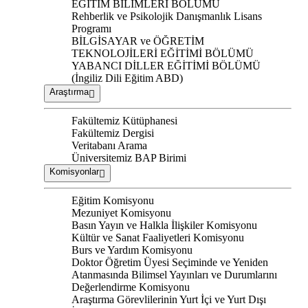
EĞİTİM BİLİMLERİ BÖLÜMÜ
Rehberlik ve Psikolojik Danışmanlık Lisans
Programı
BİLGİSAYAR ve ÖĞRETİM
TEKNOLOJİLERİ EĞİTİMİ BÖLÜMÜ
YABANCI DİLLER EĞİTİMİ BÖLÜMÜ
(İngiliz Dili Eğitim ABD)
Araştırma
Fakültemiz Kütüphanesi
Fakültemiz Dergisi
Veritabanı Arama
Üniversitemiz BAP Birimi
Komisyonlar
Eğitim Komisyonu
Mezuniyet Komisyonu
Basın Yayın ve Halkla İlişkiler Komisyonu
Kültür ve Sanat Faaliyetleri Komisyonu
Burs ve Yardım Komisyonu
Doktor Öğretim Üyesi Seçiminde ve Yeniden
Atanmasında Bilimsel Yayınları ve Durumlarını
Değerlendirme Komisyonu
Araştırma Görevlilerinin Yurt İçi ve Yurt Dışı