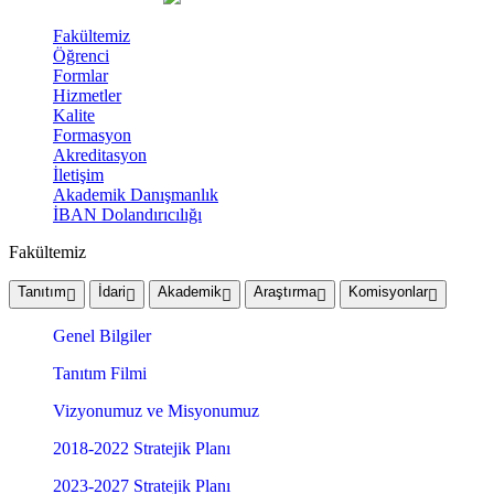
Fakültemiz
Öğrenci
Formlar
Hizmetler
Kalite
Formasyon
Akreditasyon
İletişim
Akademik Danışmanlık
İBAN Dolandırıcılığı
Fakültemiz
Tanıtım
İdari
Akademik
Araştırma
Komisyonlar
Genel Bilgiler
Tanıtım Filmi
Vizyonumuz ve Misyonumuz
2018-2022 Stratejik Planı
2023-2027 Stratejik Planı