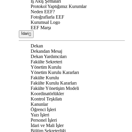
İş Akış Şemaları
Protokol Yaptığımız Kurumlar
Neden EEF?
Fotoğraflarla EEF
Kurumsal Logo
EEF Marşı
İdari
Dekan
Dekandan Mesaj
Dekan Yardımcıları
Fakülte Sekreteri
Yönetim Kurulu
Yönetim Kurulu Kararları
Fakülte Kurulu
Fakülte Kurulu Kararları
Fakülte Yönetişim Modeli
Koordinatörlükler
Kontrol Teşkilatı
Kanunlar
Öğrenci İşleri
Yazı İşleri
Personel İşleri
İdari ve Mali İşler
Bölüm Sekreterliği