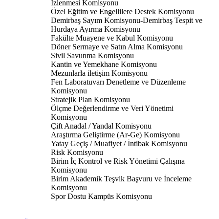
İzlenmesi Komisyonu
Özel Eğitim ve Engellilere Destek Komisyonu
Demirbaş Sayım Komisyonu-Demirbaş Tespit ve
Hurdaya Ayırma Komisyonu
Fakülte Muayene ve Kabul Komisyonu
Döner Sermaye ve Satın Alma Komisyonu
Sivil Savunma Komisyonu
Kantin ve Yemekhane Komisyonu
Mezunlarla iletişim Komisyonu
Fen Laboratuvarı Denetleme ve Düzenleme
Komisyonu
Stratejik Plan Komisyonu
Ölçme Değerlendirme ve Veri Yönetimi
Komisyonu
Çift Anadal / Yandal Komisyonu
Araştırma Geliştirme (Ar-Ge) Komisyonu
Yatay Geçiş / Muafiyet / İntibak Komisyonu
Risk Komisyonu
Birim İç Kontrol ve Risk Yönetimi Çalışma
Komisyonu
Birim Akademik Teşvik Başvuru ve İnceleme
Komisyonu
Spor Dostu Kampüs Komisyonu