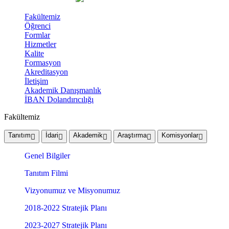
Fakültemiz
Öğrenci
Formlar
Hizmetler
Kalite
Formasyon
Akreditasyon
İletişim
Akademik Danışmanlık
İBAN Dolandırıcılığı
Fakültemiz
Tanıtım
İdari
Akademik
Araştırma
Komisyonlar
Genel Bilgiler
Tanıtım Filmi
Vizyonumuz ve Misyonumuz
2018-2022 Stratejik Planı
2023-2027 Stratejik Planı