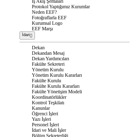
İş Akış Şemaları
Protokol Yaptığımız Kurumlar
Neden EEF?
Fotoğraflarla EEF
Kurumsal Logo
EEF Marşı
İdari
Dekan
Dekandan Mesaj
Dekan Yardımcıları
Fakülte Sekreteri
Yönetim Kurulu
Yönetim Kurulu Kararları
Fakülte Kurulu
Fakülte Kurulu Kararları
Fakülte Yönetişim Modeli
Koordinatörlükler
Kontrol Teşkilatı
Kanunlar
Öğrenci İşleri
Yazı İşleri
Personel İşleri
İdari ve Mali İşler
Bölüm Sekreterliği