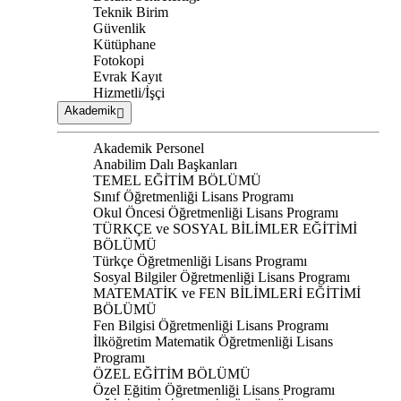
Teknik Birim
Güvenlik
Kütüphane
Fotokopi
Evrak Kayıt
Hizmetli/İşçi
Akademik
Akademik Personel
Anabilim Dalı Başkanları
TEMEL EĞİTİM BÖLÜMÜ
Sınıf Öğretmenliği Lisans Programı
Okul Öncesi Öğretmenliği Lisans Programı
TÜRKÇE ve SOSYAL BİLİMLER EĞİTİMİ
BÖLÜMÜ
Türkçe Öğretmenliği Lisans Programı
Sosyal Bilgiler Öğretmenliği Lisans Programı
MATEMATİK ve FEN BİLİMLERİ EĞİTİMİ
BÖLÜMÜ
Fen Bilgisi Öğretmenliği Lisans Programı
İlköğretim Matematik Öğretmenliği Lisans
Programı
ÖZEL EĞİTİM BÖLÜMÜ
Özel Eğitim Öğretmenliği Lisans Programı