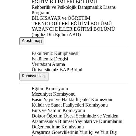
EĞİTİM BİLİMLERİ BÖLÜMÜ
Rehberlik ve Psikolojik Danışmanlık Lisans
Programı
BİLGİSAYAR ve ÖĞRETİM
TEKNOLOJİLERİ EĞİTİMİ BÖLÜMÜ
YABANCI DİLLER EĞİTİMİ BÖLÜMÜ
(İngiliz Dili Eğitim ABD)
Araştırma
Fakültemiz Kütüphanesi
Fakültemiz Dergisi
Veritabanı Arama
Üniversitemiz BAP Birimi
Komisyonlar
Eğitim Komisyonu
Mezuniyet Komisyonu
Basın Yayın ve Halkla İlişkiler Komisyonu
Kültür ve Sanat Faaliyetleri Komisyonu
Burs ve Yardım Komisyonu
Doktor Öğretim Üyesi Seçiminde ve Yeniden
Atanmasında Bilimsel Yayınları ve Durumlarını
Değerlendirme Komisyonu
Araştırma Görevlilerinin Yurt İçi ve Yurt Dışı