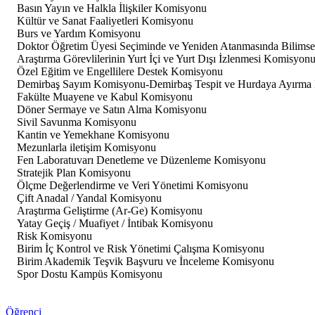
Basın Yayın ve Halkla İlişkiler Komisyonu
Kültür ve Sanat Faaliyetleri Komisyonu
Burs ve Yardım Komisyonu
Doktor Öğretim Üyesi Seçiminde ve Yeniden Atanmasında Bilimse
Araştırma Görevlilerinin Yurt İçi ve Yurt Dışı İzlenmesi Komisyon
Özel Eğitim ve Engellilere Destek Komisyonu
Demirbaş Sayım Komisyonu-Demirbaş Tespit ve Hurdaya Ayırma
Fakülte Muayene ve Kabul Komisyonu
Döner Sermaye ve Satın Alma Komisyonu
Sivil Savunma Komisyonu
Kantin ve Yemekhane Komisyonu
Mezunlarla iletişim Komisyonu
Fen Laboratuvarı Denetleme ve Düzenleme Komisyonu
Stratejik Plan Komisyonu
Ölçme Değerlendirme ve Veri Yönetimi Komisyonu
Çift Anadal / Yandal Komisyonu
Araştırma Geliştirme (Ar-Ge) Komisyonu
Yatay Geçiş / Muafiyet / İntibak Komisyonu
Risk Komisyonu
Birim İç Kontrol ve Risk Yönetimi Çalışma Komisyonu
Birim Akademik Teşvik Başvuru ve İnceleme Komisyonu
Spor Dostu Kampüs Komisyonu
Öğrenci