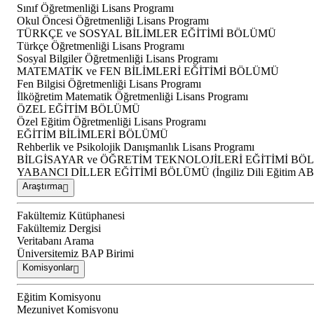
Sınıf Öğretmenliği Lisans Programı
Okul Öncesi Öğretmenliği Lisans Programı
TÜRKÇE ve SOSYAL BİLİMLER EĞİTİMİ BÖLÜMÜ
Türkçe Öğretmenliği Lisans Programı
Sosyal Bilgiler Öğretmenliği Lisans Programı
MATEMATİK ve FEN BİLİMLERİ EĞİTİMİ BÖLÜMÜ
Fen Bilgisi Öğretmenliği Lisans Programı
İlköğretim Matematik Öğretmenliği Lisans Programı
ÖZEL EĞİTİM BÖLÜMÜ
Özel Eğitim Öğretmenliği Lisans Programı
EĞİTİM BİLİMLERİ BÖLÜMÜ
Rehberlik ve Psikolojik Danışmanlık Lisans Programı
BİLGİSAYAR ve ÖĞRETİM TEKNOLOJİLERİ EĞİTİMİ B
YABANCI DİLLER EĞİTİMİ BÖLÜMÜ (İngiliz Dili Eğitim A
Araştırma
Fakültemiz Kütüphanesi
Fakültemiz Dergisi
Veritabanı Arama
Üniversitemiz BAP Birimi
Komisyonlar
Eğitim Komisyonu
Mezuniyet Komisyonu