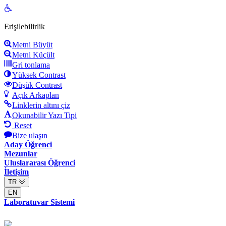
Open
toolbar
Erişilebilirlik
Metni Büyüt
Metni Küçült
Gri tonlama
Yüksek Contrast
Düşük Contrast
Açık Arkaplan
Linklerin altını çiz
Okunabilir Yazı Tipi
Reset
Bize ulaşın
Aday Öğrenci
Mezunlar
Uluslararası Öğrenci
İletişim
TR
EN
Laboratuvar Sistemi