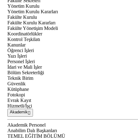
Fakülte Sekreteri
Yönetim Kurulu
Yönetim Kurulu Kararları
Fakülte Kurulu
Fakülte Kurulu Kararları
Fakülte Yönetişim Modeli
Koordinatörlükler
Kontrol Teşkilatı
Kanunlar
Öğrenci İşleri
Yazı İşleri
Personel İşleri
İdari ve Mali İşler
Bölüm Sekreterliği
Teknik Birim
Güvenlik
Kütüphane
Fotokopi
Evrak Kayıt
Hizmetli/İşçi
Akademik
Akademik Personel
Anabilim Dalı Başkanları
TEMEL EĞİTİM BÖLÜMÜ