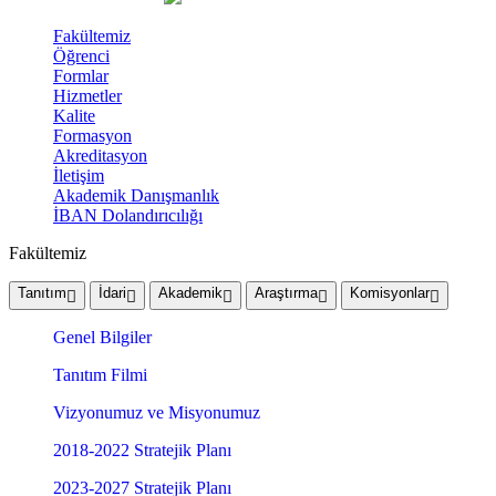
Fakültemiz
Öğrenci
Formlar
Hizmetler
Kalite
Formasyon
Akreditasyon
İletişim
Akademik Danışmanlık
İBAN Dolandırıcılığı
Fakültemiz
Tanıtım
İdari
Akademik
Araştırma
Komisyonlar
Genel Bilgiler
Tanıtım Filmi
Vizyonumuz ve Misyonumuz
2018-2022 Stratejik Planı
2023-2027 Stratejik Planı