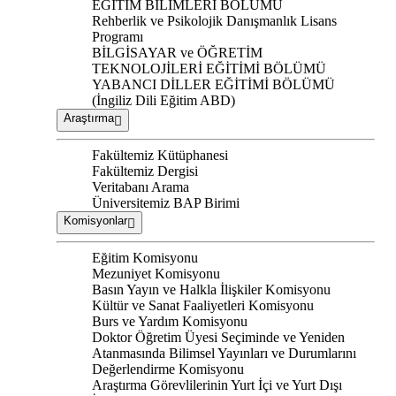
EĞİTİM BİLİMLERİ BÖLÜMÜ
Rehberlik ve Psikolojik Danışmanlık Lisans
Programı
BİLGİSAYAR ve ÖĞRETİM
TEKNOLOJİLERİ EĞİTİMİ BÖLÜMÜ
YABANCI DİLLER EĞİTİMİ BÖLÜMÜ
(İngiliz Dili Eğitim ABD)
Araştırma
Fakültemiz Kütüphanesi
Fakültemiz Dergisi
Veritabanı Arama
Üniversitemiz BAP Birimi
Komisyonlar
Eğitim Komisyonu
Mezuniyet Komisyonu
Basın Yayın ve Halkla İlişkiler Komisyonu
Kültür ve Sanat Faaliyetleri Komisyonu
Burs ve Yardım Komisyonu
Doktor Öğretim Üyesi Seçiminde ve Yeniden
Atanmasında Bilimsel Yayınları ve Durumlarını
Değerlendirme Komisyonu
Araştırma Görevlilerinin Yurt İçi ve Yurt Dışı