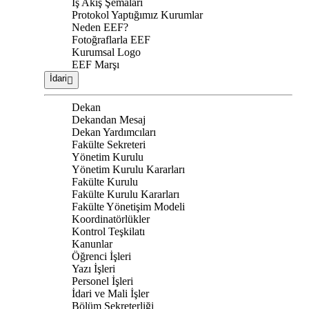
İş Akış Şemaları
Protokol Yaptığımız Kurumlar
Neden EEF?
Fotoğraflarla EEF
Kurumsal Logo
EEF Marşı
İdari
Dekan
Dekandan Mesaj
Dekan Yardımcıları
Fakülte Sekreteri
Yönetim Kurulu
Yönetim Kurulu Kararları
Fakülte Kurulu
Fakülte Kurulu Kararları
Fakülte Yönetişim Modeli
Koordinatörlükler
Kontrol Teşkilatı
Kanunlar
Öğrenci İşleri
Yazı İşleri
Personel İşleri
İdari ve Mali İşler
Bölüm Sekreterliği