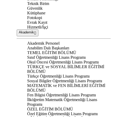
Teknik Birim
Güvenlik
Kütüphane
Fotokopi
Evrak Kayıt
Hizmetli/İşçi
Akademik
Akademik Personel
Anabilim Dalı Başkanları
TEMEL EĞİTİM BÖLÜMÜ
Sınıf Öğretmenliği Lisans Programı
Okul Öncesi Öğretmenliği Lisans Programı
TÜRKÇE ve SOSYAL BİLİMLER EĞİTİMİ
BÖLÜMÜ
Türkçe Öğretmenliği Lisans Programı
Sosyal Bilgiler Öğretmenliği Lisans Programı
MATEMATİK ve FEN BİLİMLERİ EĞİTİMİ
BÖLÜMÜ
Fen Bilgisi Öğretmenliği Lisans Programı
İlköğretim Matematik Öğretmenliği Lisans
Programı
ÖZEL EĞİTİM BÖLÜMÜ
Özel Eğitim Öğretmenliği Lisans Programı