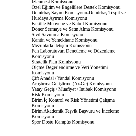
İzlenmesi Komisyonu
Özel Eğitim ve Engellilere Destek Komisyonu
Demirbaş Sayım Komisyonu-Demirbaş Tespit ve
Hurdaya Ayırma Komisyonu
Fakülte Muayene ve Kabul Komisyonu
Döner Sermaye ve Satın Alma Komisyonu
Sivil Savunma Komisyonu
Kantin ve Yemekhane Komisyonu
Mezunlarla iletişim Komisyonu
Fen Laboratuvarı Denetleme ve Düzenleme
Komisyonu
Stratejik Plan Komisyonu
Ölçme Değerlendirme ve Veri Yönetimi
Komisyonu
Çift Anadal / Yandal Komisyonu
Araştırma Geliştirme (Ar-Ge) Komisyonu
Yatay Geçiş / Muafiyet / İntibak Komisyonu
Risk Komisyonu
Birim İç Kontrol ve Risk Yönetimi Çalışma
Komisyonu
Birim Akademik Teşvik Başvuru ve İnceleme
Komisyonu
Spor Dostu Kampüs Komisyonu