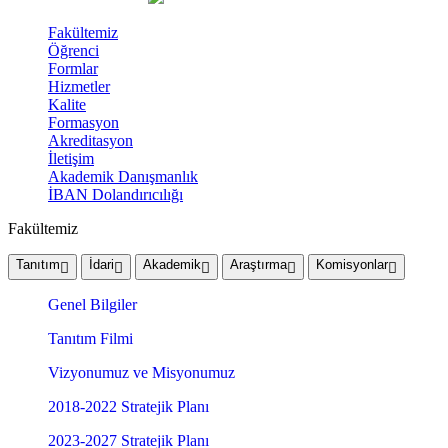
Fakültemiz
Öğrenci
Formlar
Hizmetler
Kalite
Formasyon
Akreditasyon
İletişim
Akademik Danışmanlık
İBAN Dolandırıcılığı
Fakültemiz
Tanıtım
İdari
Akademik
Araştırma
Komisyonlar
Genel Bilgiler
Tanıtım Filmi
Vizyonumuz ve Misyonumuz
2018-2022 Stratejik Planı
2023-2027 Stratejik Planı