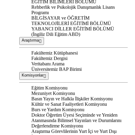
EĞİTİM BİLİMLERİ BÖLÜMÜ
Rehberlik ve Psikolojik Danışmanlık Lisans
Programı
BİLGİSAYAR ve ÖĞRETİM
TEKNOLOJİLERİ EĞİTİMİ BÖLÜMÜ
YABANCI DİLLER EĞİTİMİ BÖLÜMÜ
(İngiliz Dili Eğitim ABD)
Araştırma
Fakültemiz Kütüphanesi
Fakültemiz Dergisi
Veritabanı Arama
Üniversitemiz BAP Birimi
Komisyonlar
Eğitim Komisyonu
Mezuniyet Komisyonu
Basın Yayın ve Halkla İlişkiler Komisyonu
Kültür ve Sanat Faaliyetleri Komisyonu
Burs ve Yardım Komisyonu
Doktor Öğretim Üyesi Seçiminde ve Yeniden
Atanmasında Bilimsel Yayınları ve Durumlarını
Değerlendirme Komisyonu
Araştırma Görevlilerinin Yurt İçi ve Yurt Dışı