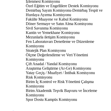
İzlenmesi Komisyonu
Özel Eğitim ve Engellilere Destek Komisyonu
Demirbaş Sayım Komisyonu-Demirbaş Tespit ve
Hurdaya Ayırma Komisyonu
Fakülte Muayene ve Kabul Komisyonu
Döner Sermaye ve Satın Alma Komisyonu
Sivil Savunma Komisyonu
Kantin ve Yemekhane Komisyonu
Mezunlarla iletişim Komisyonu
Fen Laboratuvarı Denetleme ve Düzenleme
Komisyonu
Stratejik Plan Komisyonu
Ölçme Değerlendirme ve Veri Yönetimi
Komisyonu
Çift Anadal / Yandal Komisyonu
Araştırma Geliştirme (Ar-Ge) Komisyonu
Yatay Geçiş / Muafiyet / İntibak Komisyonu
Risk Komisyonu
Birim İç Kontrol ve Risk Yönetimi Çalışma
Komisyonu
Birim Akademik Teşvik Başvuru ve İnceleme
Komisyonu
Spor Dostu Kampüs Komisyonu