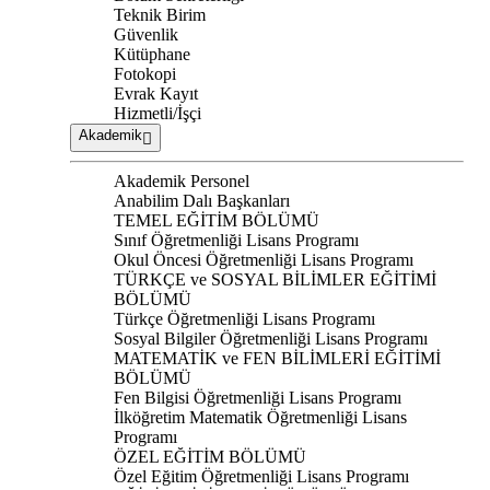
Teknik Birim
Güvenlik
Kütüphane
Fotokopi
Evrak Kayıt
Hizmetli/İşçi
Akademik
Akademik Personel
Anabilim Dalı Başkanları
TEMEL EĞİTİM BÖLÜMÜ
Sınıf Öğretmenliği Lisans Programı
Okul Öncesi Öğretmenliği Lisans Programı
TÜRKÇE ve SOSYAL BİLİMLER EĞİTİMİ
BÖLÜMÜ
Türkçe Öğretmenliği Lisans Programı
Sosyal Bilgiler Öğretmenliği Lisans Programı
MATEMATİK ve FEN BİLİMLERİ EĞİTİMİ
BÖLÜMÜ
Fen Bilgisi Öğretmenliği Lisans Programı
İlköğretim Matematik Öğretmenliği Lisans
Programı
ÖZEL EĞİTİM BÖLÜMÜ
Özel Eğitim Öğretmenliği Lisans Programı