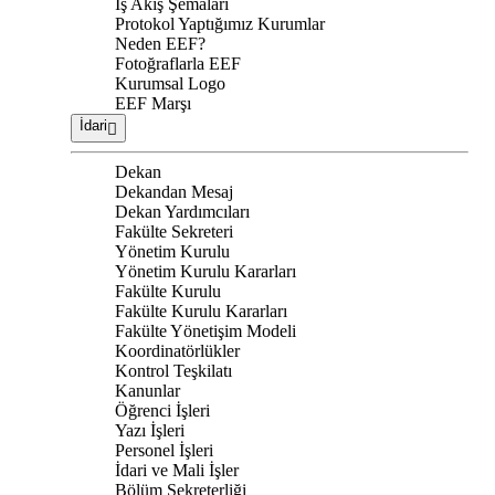
İş Akış Şemaları
Protokol Yaptığımız Kurumlar
Neden EEF?
Fotoğraflarla EEF
Kurumsal Logo
EEF Marşı
İdari
Dekan
Dekandan Mesaj
Dekan Yardımcıları
Fakülte Sekreteri
Yönetim Kurulu
Yönetim Kurulu Kararları
Fakülte Kurulu
Fakülte Kurulu Kararları
Fakülte Yönetişim Modeli
Koordinatörlükler
Kontrol Teşkilatı
Kanunlar
Öğrenci İşleri
Yazı İşleri
Personel İşleri
İdari ve Mali İşler
Bölüm Sekreterliği