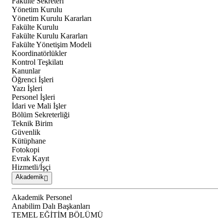
Fakülte Sekreteri
Yönetim Kurulu
Yönetim Kurulu Kararları
Fakülte Kurulu
Fakülte Kurulu Kararları
Fakülte Yönetişim Modeli
Koordinatörlükler
Kontrol Teşkilatı
Kanunlar
Öğrenci İşleri
Yazı İşleri
Personel İşleri
İdari ve Mali İşler
Bölüm Sekreterliği
Teknik Birim
Güvenlik
Kütüphane
Fotokopi
Evrak Kayıt
Hizmetli/İşçi
Akademik
Akademik Personel
Anabilim Dalı Başkanları
TEMEL EĞİTİM BÖLÜMÜ