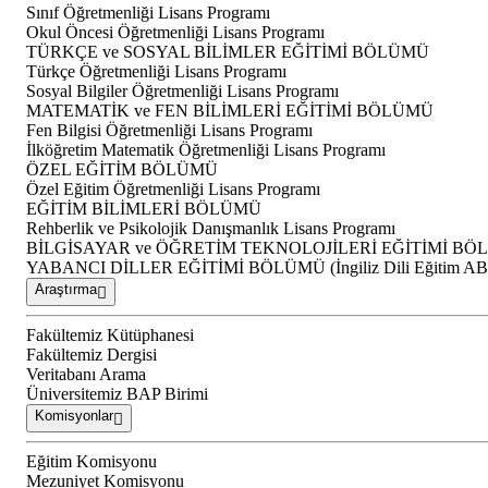
Sınıf Öğretmenliği Lisans Programı
Okul Öncesi Öğretmenliği Lisans Programı
TÜRKÇE ve SOSYAL BİLİMLER EĞİTİMİ BÖLÜMÜ
Türkçe Öğretmenliği Lisans Programı
Sosyal Bilgiler Öğretmenliği Lisans Programı
MATEMATİK ve FEN BİLİMLERİ EĞİTİMİ BÖLÜMÜ
Fen Bilgisi Öğretmenliği Lisans Programı
İlköğretim Matematik Öğretmenliği Lisans Programı
ÖZEL EĞİTİM BÖLÜMÜ
Özel Eğitim Öğretmenliği Lisans Programı
EĞİTİM BİLİMLERİ BÖLÜMÜ
Rehberlik ve Psikolojik Danışmanlık Lisans Programı
BİLGİSAYAR ve ÖĞRETİM TEKNOLOJİLERİ EĞİTİMİ B
YABANCI DİLLER EĞİTİMİ BÖLÜMÜ (İngiliz Dili Eğitim A
Araştırma
Fakültemiz Kütüphanesi
Fakültemiz Dergisi
Veritabanı Arama
Üniversitemiz BAP Birimi
Komisyonlar
Eğitim Komisyonu
Mezuniyet Komisyonu