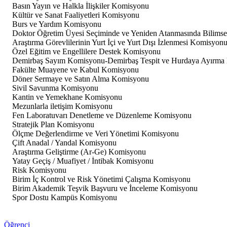
Basın Yayın ve Halkla İlişkiler Komisyonu
Kültür ve Sanat Faaliyetleri Komisyonu
Burs ve Yardım Komisyonu
Doktor Öğretim Üyesi Seçiminde ve Yeniden Atanmasında Bilimse
Araştırma Görevlilerinin Yurt İçi ve Yurt Dışı İzlenmesi Komisyon
Özel Eğitim ve Engellilere Destek Komisyonu
Demirbaş Sayım Komisyonu-Demirbaş Tespit ve Hurdaya Ayırma
Fakülte Muayene ve Kabul Komisyonu
Döner Sermaye ve Satın Alma Komisyonu
Sivil Savunma Komisyonu
Kantin ve Yemekhane Komisyonu
Mezunlarla iletişim Komisyonu
Fen Laboratuvarı Denetleme ve Düzenleme Komisyonu
Stratejik Plan Komisyonu
Ölçme Değerlendirme ve Veri Yönetimi Komisyonu
Çift Anadal / Yandal Komisyonu
Araştırma Geliştirme (Ar-Ge) Komisyonu
Yatay Geçiş / Muafiyet / İntibak Komisyonu
Risk Komisyonu
Birim İç Kontrol ve Risk Yönetimi Çalışma Komisyonu
Birim Akademik Teşvik Başvuru ve İnceleme Komisyonu
Spor Dostu Kampüs Komisyonu
Öğrenci