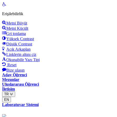
Open
toolbar
Erişilebilirlik
Metni Büyüt
Metni Küçült
Gri tonlama
Yüksek Contrast
Düşük Contrast
Açık Arkaplan
Linklerin altını çiz
Okunabilir Yazı Tipi
Reset
Bize ulaşın
Aday Öğrenci
Mezunlar
Uluslararası Öğrenci
İletişim
TR
EN
Laboratuvar Sistemi