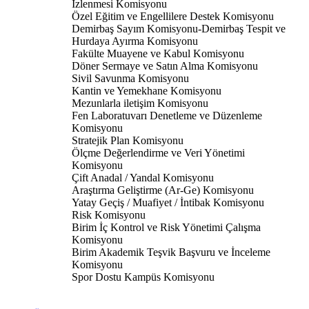
İzlenmesi Komisyonu
Özel Eğitim ve Engellilere Destek Komisyonu
Demirbaş Sayım Komisyonu-Demirbaş Tespit ve
Hurdaya Ayırma Komisyonu
Fakülte Muayene ve Kabul Komisyonu
Döner Sermaye ve Satın Alma Komisyonu
Sivil Savunma Komisyonu
Kantin ve Yemekhane Komisyonu
Mezunlarla iletişim Komisyonu
Fen Laboratuvarı Denetleme ve Düzenleme
Komisyonu
Stratejik Plan Komisyonu
Ölçme Değerlendirme ve Veri Yönetimi
Komisyonu
Çift Anadal / Yandal Komisyonu
Araştırma Geliştirme (Ar-Ge) Komisyonu
Yatay Geçiş / Muafiyet / İntibak Komisyonu
Risk Komisyonu
Birim İç Kontrol ve Risk Yönetimi Çalışma
Komisyonu
Birim Akademik Teşvik Başvuru ve İnceleme
Komisyonu
Spor Dostu Kampüs Komisyonu