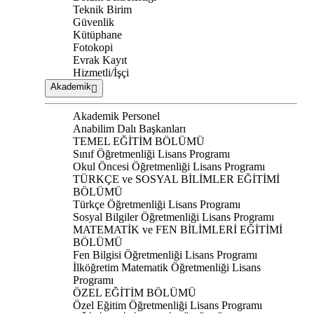
Teknik Birim
Güvenlik
Kütüphane
Fotokopi
Evrak Kayıt
Hizmetli/İşçi
Akademik
Akademik Personel
Anabilim Dalı Başkanları
TEMEL EĞİTİM BÖLÜMÜ
Sınıf Öğretmenliği Lisans Programı
Okul Öncesi Öğretmenliği Lisans Programı
TÜRKÇE ve SOSYAL BİLİMLER EĞİTİMİ
BÖLÜMÜ
Türkçe Öğretmenliği Lisans Programı
Sosyal Bilgiler Öğretmenliği Lisans Programı
MATEMATİK ve FEN BİLİMLERİ EĞİTİMİ
BÖLÜMÜ
Fen Bilgisi Öğretmenliği Lisans Programı
İlköğretim Matematik Öğretmenliği Lisans
Programı
ÖZEL EĞİTİM BÖLÜMÜ
Özel Eğitim Öğretmenliği Lisans Programı