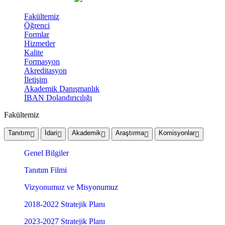
Fakültemiz
Öğrenci
Formlar
Hizmetler
Kalite
Formasyon
Akreditasyon
İletişim
Akademik Danışmanlık
İBAN Dolandırıcılığı
Fakültemiz
Tanıtım
İdari
Akademik
Araştırma
Komisyonlar
Genel Bilgiler
Tanıtım Filmi
Vizyonumuz ve Misyonumuz
2018-2022 Stratejik Planı
2023-2027 Stratejik Planı