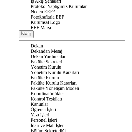
İş Akış Şemaları
Protokol Yaptığımız Kurumlar
Neden EEF?
Fotoğraflarla EEF
Kurumsal Logo
EEF Marşı
İdari
Dekan
Dekandan Mesaj
Dekan Yardımcıları
Fakülte Sekreteri
Yönetim Kurulu
Yönetim Kurulu Kararları
Fakülte Kurulu
Fakülte Kurulu Kararları
Fakülte Yönetişim Modeli
Koordinatörlükler
Kontrol Teşkilatı
Kanunlar
Öğrenci İşleri
Yazı İşleri
Personel İşleri
İdari ve Mali İşler
Bölüm Sekreterliği