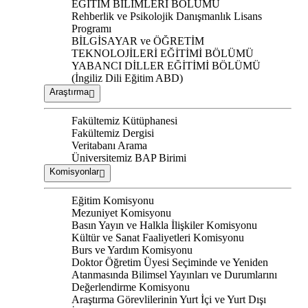
EĞİTİM BİLİMLERİ BÖLÜMÜ
Rehberlik ve Psikolojik Danışmanlık Lisans
Programı
BİLGİSAYAR ve ÖĞRETİM
TEKNOLOJİLERİ EĞİTİMİ BÖLÜMÜ
YABANCI DİLLER EĞİTİMİ BÖLÜMÜ
(İngiliz Dili Eğitim ABD)
Araştırma
Fakültemiz Kütüphanesi
Fakültemiz Dergisi
Veritabanı Arama
Üniversitemiz BAP Birimi
Komisyonlar
Eğitim Komisyonu
Mezuniyet Komisyonu
Basın Yayın ve Halkla İlişkiler Komisyonu
Kültür ve Sanat Faaliyetleri Komisyonu
Burs ve Yardım Komisyonu
Doktor Öğretim Üyesi Seçiminde ve Yeniden
Atanmasında Bilimsel Yayınları ve Durumlarını
Değerlendirme Komisyonu
Araştırma Görevlilerinin Yurt İçi ve Yurt Dışı