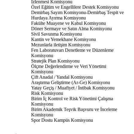
İzlenmesi Komisyonu
Özel Eğitim ve Engellilere Destek Komisyonu
Demirbaş Sayım Komisyonu-Demirbaş Tespit ve
Hurdaya Ayırma Komisyonu
Fakülte Muayene ve Kabul Komisyonu
Döner Sermaye ve Satın Alma Komisyonu
Sivil Savunma Komisyonu
Kantin ve Yemekhane Komisyonu
Mezunlarla iletişim Komisyonu
Fen Laboratuvarı Denetleme ve Düzenleme
Komisyonu
Stratejik Plan Komisyonu
Ölçme Değerlendirme ve Veri Yönetimi
Komisyonu
Çift Anadal / Yandal Komisyonu
Araştırma Geliştirme (Ar-Ge) Komisyonu
Yatay Geçiş / Muafiyet / İntibak Komisyonu
Risk Komisyonu
Birim İç Kontrol ve Risk Yönetimi Çalışma
Komisyonu
Birim Akademik Teşvik Başvuru ve İnceleme
Komisyonu
Spor Dostu Kampüs Komisyonu