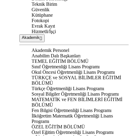
Teknik Birim
Güvenlik
Kütüphane
Fotokopi
Evrak Kayıt
Hizmetli/İşçi
Akademik
Akademik Personel
Anabilim Dalı Başkanları
TEMEL EĞİTİM BÖLÜMÜ
Sınıf Öğretmenliği Lisans Programı
Okul Öncesi Öğretmenliği Lisans Programı
TÜRKÇE ve SOSYAL BİLİMLER EĞİTİMİ
BÖLÜMÜ
Türkçe Öğretmenliği Lisans Programı
Sosyal Bilgiler Öğretmenliği Lisans Programı
MATEMATİK ve FEN BİLİMLERİ EĞİTİMİ
BÖLÜMÜ
Fen Bilgisi Öğretmenliği Lisans Programı
İlköğretim Matematik Öğretmenliği Lisans
Programı
ÖZEL EĞİTİM BÖLÜMÜ
Özel Eğitim Öğretmenliği Lisans Programı