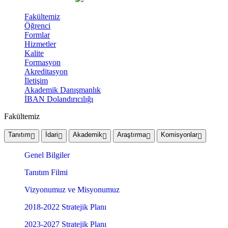
Fakültemiz
Öğrenci
Formlar
Hizmetler
Kalite
Formasyon
Akreditasyon
İletişim
Akademik Danışmanlık
İBAN Dolandırıcılığı
Fakültemiz
Tanıtım
İdari
Akademik
Araştırma
Komisyonlar
Genel Bilgiler
Tanıtım Filmi
Vizyonumuz ve Misyonumuz
2018-2022 Stratejik Planı
2023-2027 Stratejik Planı