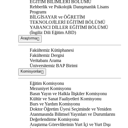
EĞİTİM BİLİMLERİ BÖLÜMÜ
Rehberlik ve Psikolojik Danışmanlık Lisans
Programı
BİLGİSAYAR ve ÖĞRETİM
TEKNOLOJİLERİ EĞİTİMİ BÖLÜMÜ
YABANCI DİLLER EĞİTİMİ BÖLÜMÜ
(İngiliz Dili Eğitim ABD)
Araştırma
Fakültemiz Kütüphanesi
Fakültemiz Dergisi
Veritabanı Arama
Üniversitemiz BAP Birimi
Komisyonlar
Eğitim Komisyonu
Mezuniyet Komisyonu
Basın Yayın ve Halkla İlişkiler Komisyonu
Kültür ve Sanat Faaliyetleri Komisyonu
Burs ve Yardım Komisyonu
Doktor Öğretim Üyesi Seçiminde ve Yeniden
Atanmasında Bilimsel Yayınları ve Durumlarını
Değerlendirme Komisyonu
Araştırma Görevlilerinin Yurt İçi ve Yurt Dışı