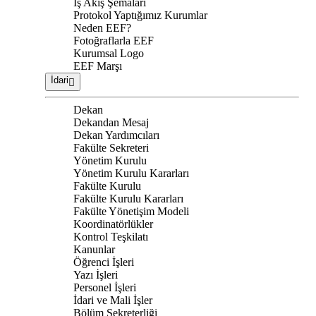
İş Akış Şemaları
Protokol Yaptığımız Kurumlar
Neden EEF?
Fotoğraflarla EEF
Kurumsal Logo
EEF Marşı
İdari
Dekan
Dekandan Mesaj
Dekan Yardımcıları
Fakülte Sekreteri
Yönetim Kurulu
Yönetim Kurulu Kararları
Fakülte Kurulu
Fakülte Kurulu Kararları
Fakülte Yönetişim Modeli
Koordinatörlükler
Kontrol Teşkilatı
Kanunlar
Öğrenci İşleri
Yazı İşleri
Personel İşleri
İdari ve Mali İşler
Bölüm Sekreterliği