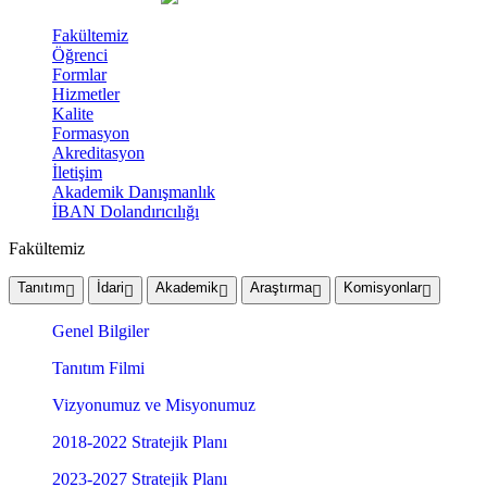
Fakültemiz
Öğrenci
Formlar
Hizmetler
Kalite
Formasyon
Akreditasyon
İletişim
Akademik Danışmanlık
İBAN Dolandırıcılığı
Fakültemiz
Tanıtım
İdari
Akademik
Araştırma
Komisyonlar
Genel Bilgiler
Tanıtım Filmi
Vizyonumuz ve Misyonumuz
2018-2022 Stratejik Planı
2023-2027 Stratejik Planı