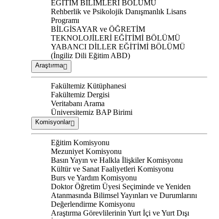
EĞİTİM BİLİMLERİ BÖLÜMÜ
Rehberlik ve Psikolojik Danışmanlık Lisans
Programı
BİLGİSAYAR ve ÖĞRETİM
TEKNOLOJİLERİ EĞİTİMİ BÖLÜMÜ
YABANCI DİLLER EĞİTİMİ BÖLÜMÜ
(İngiliz Dili Eğitim ABD)
Araştırma
Fakültemiz Kütüphanesi
Fakültemiz Dergisi
Veritabanı Arama
Üniversitemiz BAP Birimi
Komisyonlar
Eğitim Komisyonu
Mezuniyet Komisyonu
Basın Yayın ve Halkla İlişkiler Komisyonu
Kültür ve Sanat Faaliyetleri Komisyonu
Burs ve Yardım Komisyonu
Doktor Öğretim Üyesi Seçiminde ve Yeniden
Atanmasında Bilimsel Yayınları ve Durumlarını
Değerlendirme Komisyonu
Araştırma Görevlilerinin Yurt İçi ve Yurt Dışı