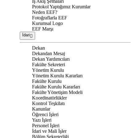
İş Akış Şemaları
Protokol Yaptığımız Kurumlar
Neden EEF?
Fotoğraflarla EEF
Kurumsal Logo
EEF Marşı
İdari
Dekan
Dekandan Mesaj
Dekan Yardımcıları
Fakülte Sekreteri
Yönetim Kurulu
Yönetim Kurulu Kararları
Fakülte Kurulu
Fakülte Kurulu Kararları
Fakülte Yönetişim Modeli
Koordinatörlükler
Kontrol Teşkilatı
Kanunlar
Öğrenci İşleri
Yazı İşleri
Personel İşleri
İdari ve Mali İşler
Bölüm Sekreterliği