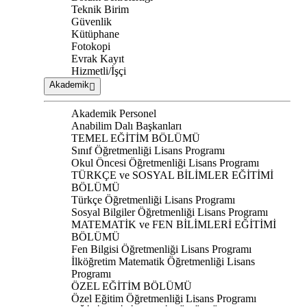
Teknik Birim
Güvenlik
Kütüphane
Fotokopi
Evrak Kayıt
Hizmetli/İşçi
Akademik
Akademik Personel
Anabilim Dalı Başkanları
TEMEL EĞİTİM BÖLÜMÜ
Sınıf Öğretmenliği Lisans Programı
Okul Öncesi Öğretmenliği Lisans Programı
TÜRKÇE ve SOSYAL BİLİMLER EĞİTİMİ
BÖLÜMÜ
Türkçe Öğretmenliği Lisans Programı
Sosyal Bilgiler Öğretmenliği Lisans Programı
MATEMATİK ve FEN BİLİMLERİ EĞİTİMİ
BÖLÜMÜ
Fen Bilgisi Öğretmenliği Lisans Programı
İlköğretim Matematik Öğretmenliği Lisans
Programı
ÖZEL EĞİTİM BÖLÜMÜ
Özel Eğitim Öğretmenliği Lisans Programı