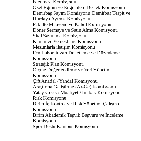
İzlenmesi Komisyonu
Özel Eğitim ve Engellilere Destek Komisyonu
Demirbaş Sayım Komisyonu-Demirbaş Tespit ve
Hurdaya Ayırma Komisyonu
Fakülte Muayene ve Kabul Komisyonu
Döner Sermaye ve Satın Alma Komisyonu
Sivil Savunma Komisyonu
Kantin ve Yemekhane Komisyonu
Mezunlarla iletişim Komisyonu
Fen Laboratuvarı Denetleme ve Düzenleme
Komisyonu
Stratejik Plan Komisyonu
Ölçme Değerlendirme ve Veri Yönetimi
Komisyonu
Çift Anadal / Yandal Komisyonu
Araştırma Geliştirme (Ar-Ge) Komisyonu
Yatay Geçiş / Muafiyet / İntibak Komisyonu
Risk Komisyonu
Birim İç Kontrol ve Risk Yönetimi Çalışma
Komisyonu
Birim Akademik Teşvik Başvuru ve İnceleme
Komisyonu
Spor Dostu Kampüs Komisyonu