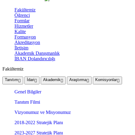
Fakültemiz
Öğrenci
Formlar
Hizmetler
Kalite
Formasyon
Akreditasyon
İletişim
Akademik Danışmanlık
İBAN Dolandırıcılığı
Fakültemiz
Tanıtım
İdari
Akademik
Araştırma
Komisyonlar
Genel Bilgiler
Tanıtım Filmi
Vizyonumuz ve Misyonumuz
2018-2022 Stratejik Planı
2023-2027 Stratejik Planı