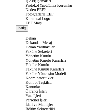
İş Akış Şemaları
Protokol Yaptığımız Kurumlar
Neden EEF?
Fotoğraflarla EEF
Kurumsal Logo
EEF Marşı
İdari
Dekan
Dekandan Mesaj
Dekan Yardımcıları
Fakülte Sekreteri
Yönetim Kurulu
Yönetim Kurulu Kararları
Fakülte Kurulu
Fakülte Kurulu Kararları
Fakülte Yönetişim Modeli
Koordinatörlükler
Kontrol Teşkilatı
Kanunlar
Öğrenci İşleri
Yazı İşleri
Personel İşleri
İdari ve Mali İşler
Bölüm Sekreterliği