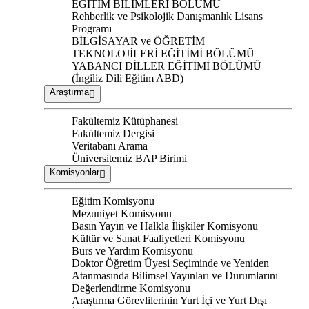
EĞİTİM BİLİMLERİ BÖLÜMÜ
Rehberlik ve Psikolojik Danışmanlık Lisans
Programı
BİLGİSAYAR ve ÖĞRETİM
TEKNOLOJİLERİ EĞİTİMİ BÖLÜMÜ
YABANCI DİLLER EĞİTİMİ BÖLÜMÜ
(İngiliz Dili Eğitim ABD)
Araştırma
Fakültemiz Kütüphanesi
Fakültemiz Dergisi
Veritabanı Arama
Üniversitemiz BAP Birimi
Komisyonlar
Eğitim Komisyonu
Mezuniyet Komisyonu
Basın Yayın ve Halkla İlişkiler Komisyonu
Kültür ve Sanat Faaliyetleri Komisyonu
Burs ve Yardım Komisyonu
Doktor Öğretim Üyesi Seçiminde ve Yeniden
Atanmasında Bilimsel Yayınları ve Durumlarını
Değerlendirme Komisyonu
Araştırma Görevlilerinin Yurt İçi ve Yurt Dışı