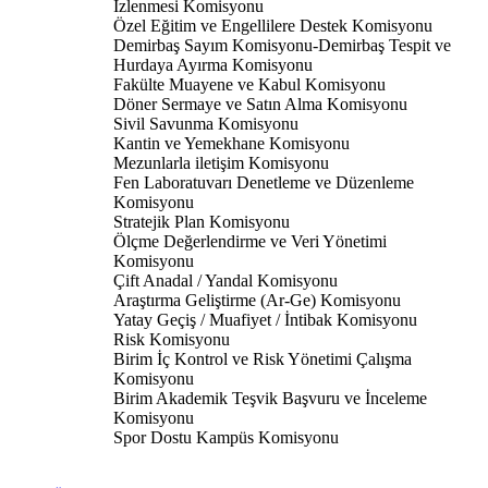
İzlenmesi Komisyonu
Özel Eğitim ve Engellilere Destek Komisyonu
Demirbaş Sayım Komisyonu-Demirbaş Tespit ve
Hurdaya Ayırma Komisyonu
Fakülte Muayene ve Kabul Komisyonu
Döner Sermaye ve Satın Alma Komisyonu
Sivil Savunma Komisyonu
Kantin ve Yemekhane Komisyonu
Mezunlarla iletişim Komisyonu
Fen Laboratuvarı Denetleme ve Düzenleme
Komisyonu
Stratejik Plan Komisyonu
Ölçme Değerlendirme ve Veri Yönetimi
Komisyonu
Çift Anadal / Yandal Komisyonu
Araştırma Geliştirme (Ar-Ge) Komisyonu
Yatay Geçiş / Muafiyet / İntibak Komisyonu
Risk Komisyonu
Birim İç Kontrol ve Risk Yönetimi Çalışma
Komisyonu
Birim Akademik Teşvik Başvuru ve İnceleme
Komisyonu
Spor Dostu Kampüs Komisyonu