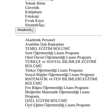
Teknik Birim
Güvenlik
Kütüphane
Fotokopi
Evrak Kayıt
Hizmetli/İşçi
Akademik
Akademik Personel
Anabilim Dalı Başkanları
TEMEL EĞİTİM BÖLÜMÜ
Sınıf Öğretmenliği Lisans Programı
Okul Öncesi Öğretmenliği Lisans Programı
TÜRKÇE ve SOSYAL BİLİMLER EĞİTİMİ
BÖLÜMÜ
Türkçe Öğretmenliği Lisans Programı
Sosyal Bilgiler Öğretmenliği Lisans Programı
MATEMATİK ve FEN BİLİMLERİ EĞİTİMİ
BÖLÜMÜ
Fen Bilgisi Öğretmenliği Lisans Programı
İlköğretim Matematik Öğretmenliği Lisans
Programı
ÖZEL EĞİTİM BÖLÜMÜ
Özel Eğitim Öğretmenliği Lisans Programı