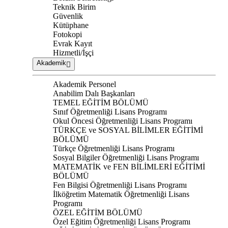
Teknik Birim
Güvenlik
Kütüphane
Fotokopi
Evrak Kayıt
Hizmetli/İşçi
Akademik
Akademik Personel
Anabilim Dalı Başkanları
TEMEL EĞİTİM BÖLÜMÜ
Sınıf Öğretmenliği Lisans Programı
Okul Öncesi Öğretmenliği Lisans Programı
TÜRKÇE ve SOSYAL BİLİMLER EĞİTİMİ
BÖLÜMÜ
Türkçe Öğretmenliği Lisans Programı
Sosyal Bilgiler Öğretmenliği Lisans Programı
MATEMATİK ve FEN BİLİMLERİ EĞİTİMİ
BÖLÜMÜ
Fen Bilgisi Öğretmenliği Lisans Programı
İlköğretim Matematik Öğretmenliği Lisans
Programı
ÖZEL EĞİTİM BÖLÜMÜ
Özel Eğitim Öğretmenliği Lisans Programı