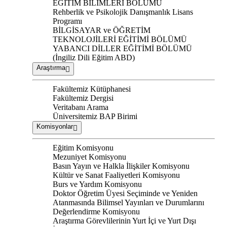
EĞİTİM BİLİMLERİ BÖLÜMÜ
Rehberlik ve Psikolojik Danışmanlık Lisans
Programı
BİLGİSAYAR ve ÖĞRETİM
TEKNOLOJİLERİ EĞİTİMİ BÖLÜMÜ
YABANCI DİLLER EĞİTİMİ BÖLÜMÜ
(İngiliz Dili Eğitim ABD)
Araştırma
Fakültemiz Kütüphanesi
Fakültemiz Dergisi
Veritabanı Arama
Üniversitemiz BAP Birimi
Komisyonlar
Eğitim Komisyonu
Mezuniyet Komisyonu
Basın Yayın ve Halkla İlişkiler Komisyonu
Kültür ve Sanat Faaliyetleri Komisyonu
Burs ve Yardım Komisyonu
Doktor Öğretim Üyesi Seçiminde ve Yeniden
Atanmasında Bilimsel Yayınları ve Durumlarını
Değerlendirme Komisyonu
Araştırma Görevlilerinin Yurt İçi ve Yurt Dışı