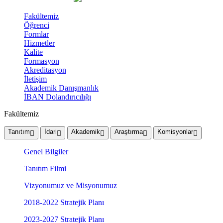
Fakültemiz
Öğrenci
Formlar
Hizmetler
Kalite
Formasyon
Akreditasyon
İletişim
Akademik Danışmanlık
İBAN Dolandırıcılığı
Fakültemiz
Tanıtım
İdari
Akademik
Araştırma
Komisyonlar
Genel Bilgiler
Tanıtım Filmi
Vizyonumuz ve Misyonumuz
2018-2022 Stratejik Planı
2023-2027 Stratejik Planı