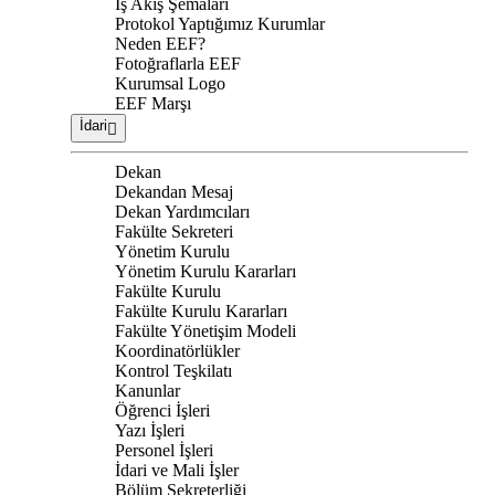
İş Akış Şemaları
Protokol Yaptığımız Kurumlar
Neden EEF?
Fotoğraflarla EEF
Kurumsal Logo
EEF Marşı
İdari
Dekan
Dekandan Mesaj
Dekan Yardımcıları
Fakülte Sekreteri
Yönetim Kurulu
Yönetim Kurulu Kararları
Fakülte Kurulu
Fakülte Kurulu Kararları
Fakülte Yönetişim Modeli
Koordinatörlükler
Kontrol Teşkilatı
Kanunlar
Öğrenci İşleri
Yazı İşleri
Personel İşleri
İdari ve Mali İşler
Bölüm Sekreterliği