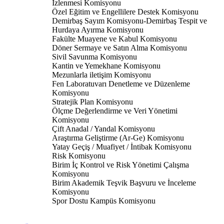
İzlenmesi Komisyonu
Özel Eğitim ve Engellilere Destek Komisyonu
Demirbaş Sayım Komisyonu-Demirbaş Tespit ve
Hurdaya Ayırma Komisyonu
Fakülte Muayene ve Kabul Komisyonu
Döner Sermaye ve Satın Alma Komisyonu
Sivil Savunma Komisyonu
Kantin ve Yemekhane Komisyonu
Mezunlarla iletişim Komisyonu
Fen Laboratuvarı Denetleme ve Düzenleme
Komisyonu
Stratejik Plan Komisyonu
Ölçme Değerlendirme ve Veri Yönetimi
Komisyonu
Çift Anadal / Yandal Komisyonu
Araştırma Geliştirme (Ar-Ge) Komisyonu
Yatay Geçiş / Muafiyet / İntibak Komisyonu
Risk Komisyonu
Birim İç Kontrol ve Risk Yönetimi Çalışma
Komisyonu
Birim Akademik Teşvik Başvuru ve İnceleme
Komisyonu
Spor Dostu Kampüs Komisyonu