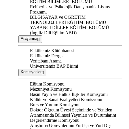
EĞİTİM BİLİMLERİ BÖLÜMÜ
Rehberlik ve Psikolojik Danışmanlık Lisans
Programı
BİLGİSAYAR ve ÖĞRETİM
TEKNOLOJİLERİ EĞİTİMİ BÖLÜMÜ
YABANCI DİLLER EĞİTİMİ BÖLÜMÜ
(İngiliz Dili Eğitim ABD)
Araştırma
Fakültemiz Kütüphanesi
Fakültemiz Dergisi
Veritabanı Arama
Üniversitemiz BAP Birimi
Komisyonlar
Eğitim Komisyonu
Mezuniyet Komisyonu
Basın Yayın ve Halkla İlişkiler Komisyonu
Kültür ve Sanat Faaliyetleri Komisyonu
Burs ve Yardım Komisyonu
Doktor Öğretim Üyesi Seçiminde ve Yeniden
Atanmasında Bilimsel Yayınları ve Durumlarını
Değerlendirme Komisyonu
Araştırma Görevlilerinin Yurt İçi ve Yurt Dışı