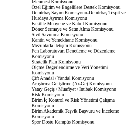
İzlenmesi Komisyonu
Özel Eğitim ve Engellilere Destek Komisyonu
Demirbaş Sayım Komisyonu-Demirbaş Tespit ve
Hurdaya Ayırma Komisyonu
Fakülte Muayene ve Kabul Komisyonu
Döner Sermaye ve Satın Alma Komisyonu
Sivil Savunma Komisyonu
Kantin ve Yemekhane Komisyonu
Mezunlarla iletişim Komisyonu
Fen Laboratuvarı Denetleme ve Düzenleme
Komisyonu
Stratejik Plan Komisyonu
Ölçme Değerlendirme ve Veri Yönetimi
Komisyonu
Çift Anadal / Yandal Komisyonu
Araştırma Geliştirme (Ar-Ge) Komisyonu
Yatay Geçiş / Muafiyet / İntibak Komisyonu
Risk Komisyonu
Birim İç Kontrol ve Risk Yönetimi Çalışma
Komisyonu
Birim Akademik Teşvik Başvuru ve İnceleme
Komisyonu
Spor Dostu Kampüs Komisyonu