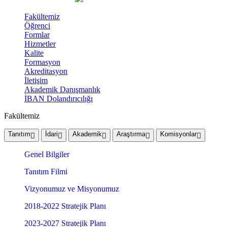
Fakültemiz
Öğrenci
Formlar
Hizmetler
Kalite
Formasyon
Akreditasyon
İletişim
Akademik Danışmanlık
İBAN Dolandırıcılığı
Fakültemiz
Tanıtım
İdari
Akademik
Araştırma
Komisyonlar
Genel Bilgiler
Tanıtım Filmi
Vizyonumuz ve Misyonumuz
2018-2022 Stratejik Planı
2023-2027 Stratejik Planı