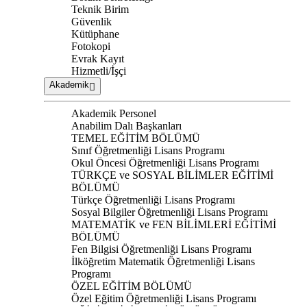
Teknik Birim
Güvenlik
Kütüphane
Fotokopi
Evrak Kayıt
Hizmetli/İşçi
Akademik
Akademik Personel
Anabilim Dalı Başkanları
TEMEL EĞİTİM BÖLÜMÜ
Sınıf Öğretmenliği Lisans Programı
Okul Öncesi Öğretmenliği Lisans Programı
TÜRKÇE ve SOSYAL BİLİMLER EĞİTİMİ
BÖLÜMÜ
Türkçe Öğretmenliği Lisans Programı
Sosyal Bilgiler Öğretmenliği Lisans Programı
MATEMATİK ve FEN BİLİMLERİ EĞİTİMİ
BÖLÜMÜ
Fen Bilgisi Öğretmenliği Lisans Programı
İlköğretim Matematik Öğretmenliği Lisans
Programı
ÖZEL EĞİTİM BÖLÜMÜ
Özel Eğitim Öğretmenliği Lisans Programı