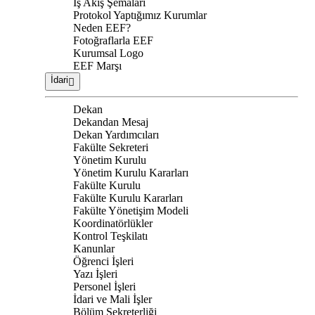
İş Akış Şemaları
Protokol Yaptığımız Kurumlar
Neden EEF?
Fotoğraflarla EEF
Kurumsal Logo
EEF Marşı
İdari
Dekan
Dekandan Mesaj
Dekan Yardımcıları
Fakülte Sekreteri
Yönetim Kurulu
Yönetim Kurulu Kararları
Fakülte Kurulu
Fakülte Kurulu Kararları
Fakülte Yönetişim Modeli
Koordinatörlükler
Kontrol Teşkilatı
Kanunlar
Öğrenci İşleri
Yazı İşleri
Personel İşleri
İdari ve Mali İşler
Bölüm Sekreterliği