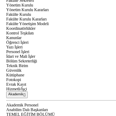
Fakülte Sekreteri
Yönetim Kurulu
Yönetim Kurulu Kararları
Fakülte Kurulu
Fakülte Kurulu Kararları
Fakülte Yönetişim Modeli
Koordinatörlükler
Kontrol Teşkilatı
Kanunlar
Öğrenci İşleri
Yazı İşleri
Personel İşleri
İdari ve Mali İşler
Bölüm Sekreterliği
Teknik Birim
Güvenlik
Kütüphane
Fotokopi
Evrak Kayıt
Hizmetli/İşçi
Akademik
Akademik Personel
Anabilim Dalı Başkanları
TEMEL EĞİTİM BÖLÜMÜ