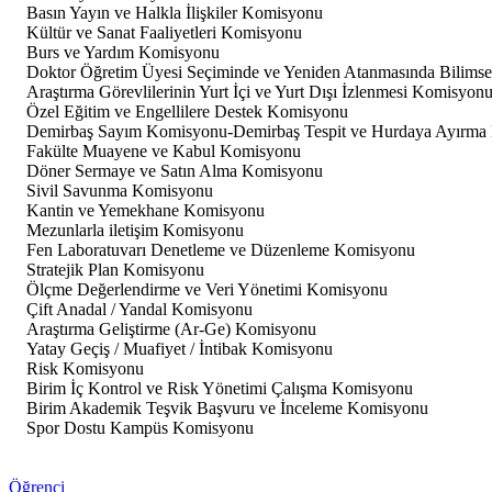
Basın Yayın ve Halkla İlişkiler Komisyonu
Kültür ve Sanat Faaliyetleri Komisyonu
Burs ve Yardım Komisyonu
Doktor Öğretim Üyesi Seçiminde ve Yeniden Atanmasında Bilimse
Araştırma Görevlilerinin Yurt İçi ve Yurt Dışı İzlenmesi Komisyon
Özel Eğitim ve Engellilere Destek Komisyonu
Demirbaş Sayım Komisyonu-Demirbaş Tespit ve Hurdaya Ayırma
Fakülte Muayene ve Kabul Komisyonu
Döner Sermaye ve Satın Alma Komisyonu
Sivil Savunma Komisyonu
Kantin ve Yemekhane Komisyonu
Mezunlarla iletişim Komisyonu
Fen Laboratuvarı Denetleme ve Düzenleme Komisyonu
Stratejik Plan Komisyonu
Ölçme Değerlendirme ve Veri Yönetimi Komisyonu
Çift Anadal / Yandal Komisyonu
Araştırma Geliştirme (Ar-Ge) Komisyonu
Yatay Geçiş / Muafiyet / İntibak Komisyonu
Risk Komisyonu
Birim İç Kontrol ve Risk Yönetimi Çalışma Komisyonu
Birim Akademik Teşvik Başvuru ve İnceleme Komisyonu
Spor Dostu Kampüs Komisyonu
Öğrenci