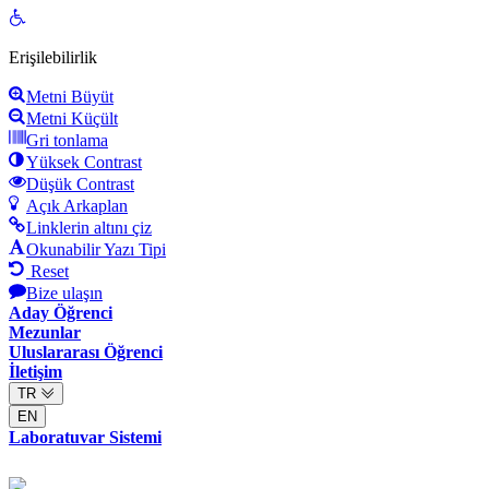
Open
toolbar
Erişilebilirlik
Metni Büyüt
Metni Küçült
Gri tonlama
Yüksek Contrast
Düşük Contrast
Açık Arkaplan
Linklerin altını çiz
Okunabilir Yazı Tipi
Reset
Bize ulaşın
Aday Öğrenci
Mezunlar
Uluslararası Öğrenci
İletişim
TR
EN
Laboratuvar Sistemi