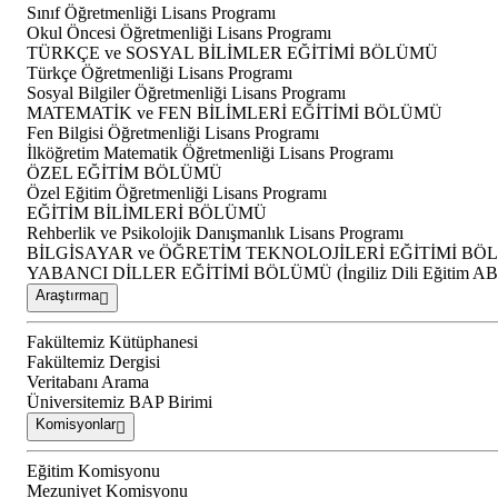
Sınıf Öğretmenliği Lisans Programı
Okul Öncesi Öğretmenliği Lisans Programı
TÜRKÇE ve SOSYAL BİLİMLER EĞİTİMİ BÖLÜMÜ
Türkçe Öğretmenliği Lisans Programı
Sosyal Bilgiler Öğretmenliği Lisans Programı
MATEMATİK ve FEN BİLİMLERİ EĞİTİMİ BÖLÜMÜ
Fen Bilgisi Öğretmenliği Lisans Programı
İlköğretim Matematik Öğretmenliği Lisans Programı
ÖZEL EĞİTİM BÖLÜMÜ
Özel Eğitim Öğretmenliği Lisans Programı
EĞİTİM BİLİMLERİ BÖLÜMÜ
Rehberlik ve Psikolojik Danışmanlık Lisans Programı
BİLGİSAYAR ve ÖĞRETİM TEKNOLOJİLERİ EĞİTİMİ B
YABANCI DİLLER EĞİTİMİ BÖLÜMÜ (İngiliz Dili Eğitim A
Araştırma
Fakültemiz Kütüphanesi
Fakültemiz Dergisi
Veritabanı Arama
Üniversitemiz BAP Birimi
Komisyonlar
Eğitim Komisyonu
Mezuniyet Komisyonu