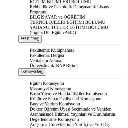
EĞİTİM BİLİMLERİ BÖLÜMÜ
Rehberlik ve Psikolojik Danışmanlık Lisans
Programı
BİLGİSAYAR ve ÖĞRETİM
TEKNOLOJİLERİ EĞİTİMİ BÖLÜMÜ
YABANCI DİLLER EĞİTİMİ BÖLÜMÜ
(İngiliz Dili Eğitim ABD)
Araştırma
Fakültemiz Kütüphanesi
Fakültemiz Dergisi
Veritabanı Arama
Üniversitemiz BAP Birimi
Komisyonlar
Eğitim Komisyonu
Mezuniyet Komisyonu
Basın Yayın ve Halkla İlişkiler Komisyonu
Kültür ve Sanat Faaliyetleri Komisyonu
Burs ve Yardım Komisyonu
Doktor Öğretim Üyesi Seçiminde ve Yeniden
Atanmasında Bilimsel Yayınları ve Durumlarını
Değerlendirme Komisyonu
Araştırma Görevlilerinin Yurt İçi ve Yurt Dışı