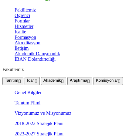
Fakültemiz
Öğrenci
Formlar
Hizmetler
Kalite
Formasyon
Akreditasyon
İletişim
Akademik Danışmanlık
İBAN Dolandırıcılığı
Fakültemiz
Tanıtım
İdari
Akademik
Araştırma
Komisyonlar
Genel Bilgiler
Tanıtım Filmi
Vizyonumuz ve Misyonumuz
2018-2022 Stratejik Planı
2023-2027 Stratejik Planı