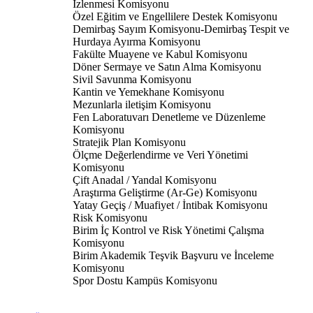
İzlenmesi Komisyonu
Özel Eğitim ve Engellilere Destek Komisyonu
Demirbaş Sayım Komisyonu-Demirbaş Tespit ve
Hurdaya Ayırma Komisyonu
Fakülte Muayene ve Kabul Komisyonu
Döner Sermaye ve Satın Alma Komisyonu
Sivil Savunma Komisyonu
Kantin ve Yemekhane Komisyonu
Mezunlarla iletişim Komisyonu
Fen Laboratuvarı Denetleme ve Düzenleme
Komisyonu
Stratejik Plan Komisyonu
Ölçme Değerlendirme ve Veri Yönetimi
Komisyonu
Çift Anadal / Yandal Komisyonu
Araştırma Geliştirme (Ar-Ge) Komisyonu
Yatay Geçiş / Muafiyet / İntibak Komisyonu
Risk Komisyonu
Birim İç Kontrol ve Risk Yönetimi Çalışma
Komisyonu
Birim Akademik Teşvik Başvuru ve İnceleme
Komisyonu
Spor Dostu Kampüs Komisyonu