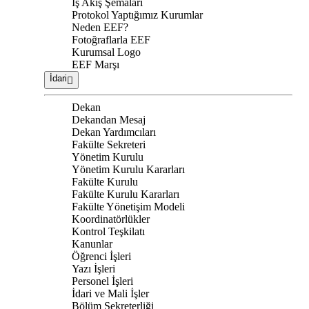
İş Akış Şemaları
Protokol Yaptığımız Kurumlar
Neden EEF?
Fotoğraflarla EEF
Kurumsal Logo
EEF Marşı
İdari
Dekan
Dekandan Mesaj
Dekan Yardımcıları
Fakülte Sekreteri
Yönetim Kurulu
Yönetim Kurulu Kararları
Fakülte Kurulu
Fakülte Kurulu Kararları
Fakülte Yönetişim Modeli
Koordinatörlükler
Kontrol Teşkilatı
Kanunlar
Öğrenci İşleri
Yazı İşleri
Personel İşleri
İdari ve Mali İşler
Bölüm Sekreterliği