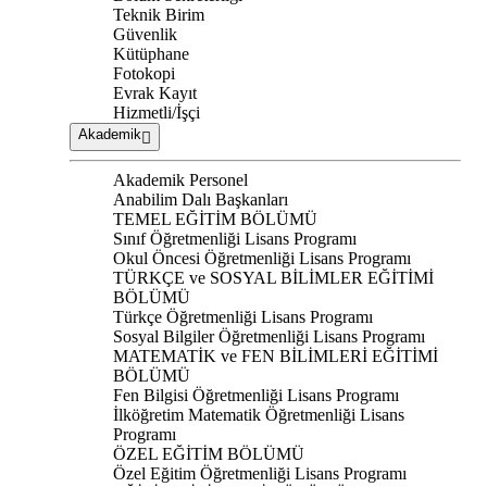
Teknik Birim
Güvenlik
Kütüphane
Fotokopi
Evrak Kayıt
Hizmetli/İşçi
Akademik
Akademik Personel
Anabilim Dalı Başkanları
TEMEL EĞİTİM BÖLÜMÜ
Sınıf Öğretmenliği Lisans Programı
Okul Öncesi Öğretmenliği Lisans Programı
TÜRKÇE ve SOSYAL BİLİMLER EĞİTİMİ
BÖLÜMÜ
Türkçe Öğretmenliği Lisans Programı
Sosyal Bilgiler Öğretmenliği Lisans Programı
MATEMATİK ve FEN BİLİMLERİ EĞİTİMİ
BÖLÜMÜ
Fen Bilgisi Öğretmenliği Lisans Programı
İlköğretim Matematik Öğretmenliği Lisans
Programı
ÖZEL EĞİTİM BÖLÜMÜ
Özel Eğitim Öğretmenliği Lisans Programı