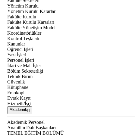
Fakülte Sekreteri
Yönetim Kurulu
Yönetim Kurulu Kararları
Fakülte Kurulu
Fakülte Kurulu Kararları
Fakülte Yönetişim Modeli
Koordinatörlükler
Kontrol Teşkilatı
Kanunlar
Öğrenci İşleri
Yazı İşleri
Personel İşleri
İdari ve Mali İşler
Bölüm Sekreterliği
Teknik Birim
Güvenlik
Kütüphane
Fotokopi
Evrak Kayıt
Hizmetli/İşçi
Akademik
Akademik Personel
Anabilim Dalı Başkanları
TEMEL EĞİTİM BÖLÜMÜ