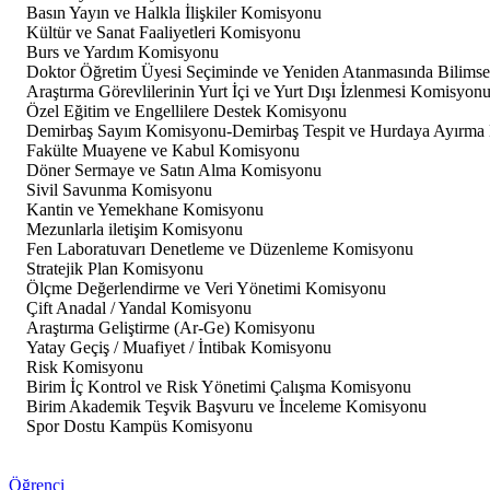
Basın Yayın ve Halkla İlişkiler Komisyonu
Kültür ve Sanat Faaliyetleri Komisyonu
Burs ve Yardım Komisyonu
Doktor Öğretim Üyesi Seçiminde ve Yeniden Atanmasında Bilimse
Araştırma Görevlilerinin Yurt İçi ve Yurt Dışı İzlenmesi Komisyon
Özel Eğitim ve Engellilere Destek Komisyonu
Demirbaş Sayım Komisyonu-Demirbaş Tespit ve Hurdaya Ayırma
Fakülte Muayene ve Kabul Komisyonu
Döner Sermaye ve Satın Alma Komisyonu
Sivil Savunma Komisyonu
Kantin ve Yemekhane Komisyonu
Mezunlarla iletişim Komisyonu
Fen Laboratuvarı Denetleme ve Düzenleme Komisyonu
Stratejik Plan Komisyonu
Ölçme Değerlendirme ve Veri Yönetimi Komisyonu
Çift Anadal / Yandal Komisyonu
Araştırma Geliştirme (Ar-Ge) Komisyonu
Yatay Geçiş / Muafiyet / İntibak Komisyonu
Risk Komisyonu
Birim İç Kontrol ve Risk Yönetimi Çalışma Komisyonu
Birim Akademik Teşvik Başvuru ve İnceleme Komisyonu
Spor Dostu Kampüs Komisyonu
Öğrenci