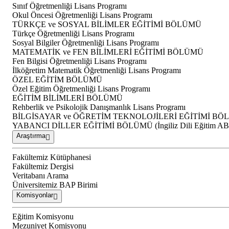
Sınıf Öğretmenliği Lisans Programı
Okul Öncesi Öğretmenliği Lisans Programı
TÜRKÇE ve SOSYAL BİLİMLER EĞİTİMİ BÖLÜMÜ
Türkçe Öğretmenliği Lisans Programı
Sosyal Bilgiler Öğretmenliği Lisans Programı
MATEMATİK ve FEN BİLİMLERİ EĞİTİMİ BÖLÜMÜ
Fen Bilgisi Öğretmenliği Lisans Programı
İlköğretim Matematik Öğretmenliği Lisans Programı
ÖZEL EĞİTİM BÖLÜMÜ
Özel Eğitim Öğretmenliği Lisans Programı
EĞİTİM BİLİMLERİ BÖLÜMÜ
Rehberlik ve Psikolojik Danışmanlık Lisans Programı
BİLGİSAYAR ve ÖĞRETİM TEKNOLOJİLERİ EĞİTİMİ B
YABANCI DİLLER EĞİTİMİ BÖLÜMÜ (İngiliz Dili Eğitim A
Araştırma
Fakültemiz Kütüphanesi
Fakültemiz Dergisi
Veritabanı Arama
Üniversitemiz BAP Birimi
Komisyonlar
Eğitim Komisyonu
Mezuniyet Komisyonu