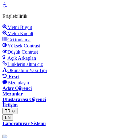
Open
toolbar
Erişilebilirlik
Metni Büyüt
Metni Küçült
Gri tonlama
Yüksek Contrast
Düşük Contrast
Açık Arkaplan
Linklerin altını çiz
Okunabilir Yazı Tipi
Reset
Bize ulaşın
Aday Öğrenci
Mezunlar
Uluslararası Öğrenci
İletişim
TR
EN
Laboratuvar Sistemi