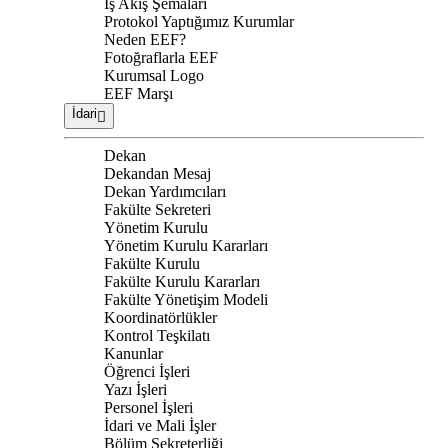
İş Akış Şemaları
Protokol Yaptığımız Kurumlar
Neden EEF?
Fotoğraflarla EEF
Kurumsal Logo
EEF Marşı
İdari
Dekan
Dekandan Mesaj
Dekan Yardımcıları
Fakülte Sekreteri
Yönetim Kurulu
Yönetim Kurulu Kararları
Fakülte Kurulu
Fakülte Kurulu Kararları
Fakülte Yönetişim Modeli
Koordinatörlükler
Kontrol Teşkilatı
Kanunlar
Öğrenci İşleri
Yazı İşleri
Personel İşleri
İdari ve Mali İşler
Bölüm Sekreterliği