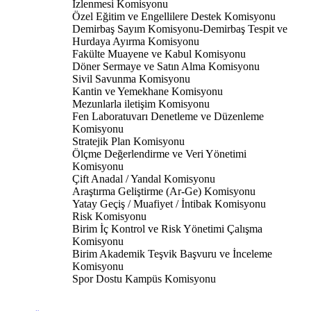
İzlenmesi Komisyonu
Özel Eğitim ve Engellilere Destek Komisyonu
Demirbaş Sayım Komisyonu-Demirbaş Tespit ve
Hurdaya Ayırma Komisyonu
Fakülte Muayene ve Kabul Komisyonu
Döner Sermaye ve Satın Alma Komisyonu
Sivil Savunma Komisyonu
Kantin ve Yemekhane Komisyonu
Mezunlarla iletişim Komisyonu
Fen Laboratuvarı Denetleme ve Düzenleme
Komisyonu
Stratejik Plan Komisyonu
Ölçme Değerlendirme ve Veri Yönetimi
Komisyonu
Çift Anadal / Yandal Komisyonu
Araştırma Geliştirme (Ar-Ge) Komisyonu
Yatay Geçiş / Muafiyet / İntibak Komisyonu
Risk Komisyonu
Birim İç Kontrol ve Risk Yönetimi Çalışma
Komisyonu
Birim Akademik Teşvik Başvuru ve İnceleme
Komisyonu
Spor Dostu Kampüs Komisyonu