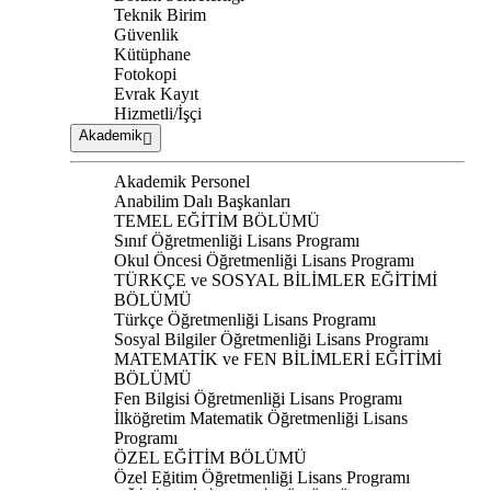
Teknik Birim
Güvenlik
Kütüphane
Fotokopi
Evrak Kayıt
Hizmetli/İşçi
Akademik
Akademik Personel
Anabilim Dalı Başkanları
TEMEL EĞİTİM BÖLÜMÜ
Sınıf Öğretmenliği Lisans Programı
Okul Öncesi Öğretmenliği Lisans Programı
TÜRKÇE ve SOSYAL BİLİMLER EĞİTİMİ
BÖLÜMÜ
Türkçe Öğretmenliği Lisans Programı
Sosyal Bilgiler Öğretmenliği Lisans Programı
MATEMATİK ve FEN BİLİMLERİ EĞİTİMİ
BÖLÜMÜ
Fen Bilgisi Öğretmenliği Lisans Programı
İlköğretim Matematik Öğretmenliği Lisans
Programı
ÖZEL EĞİTİM BÖLÜMÜ
Özel Eğitim Öğretmenliği Lisans Programı