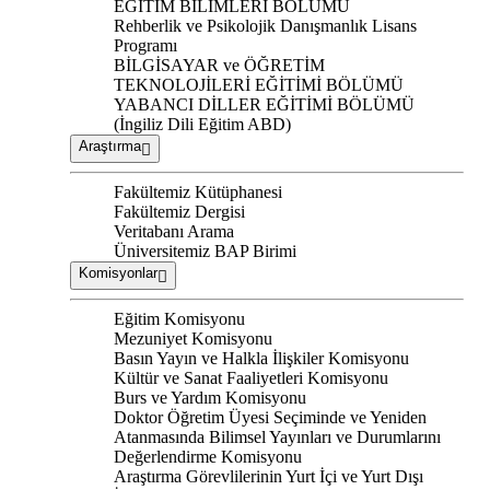
EĞİTİM BİLİMLERİ BÖLÜMÜ
Rehberlik ve Psikolojik Danışmanlık Lisans
Programı
BİLGİSAYAR ve ÖĞRETİM
TEKNOLOJİLERİ EĞİTİMİ BÖLÜMÜ
YABANCI DİLLER EĞİTİMİ BÖLÜMÜ
(İngiliz Dili Eğitim ABD)
Araştırma
Fakültemiz Kütüphanesi
Fakültemiz Dergisi
Veritabanı Arama
Üniversitemiz BAP Birimi
Komisyonlar
Eğitim Komisyonu
Mezuniyet Komisyonu
Basın Yayın ve Halkla İlişkiler Komisyonu
Kültür ve Sanat Faaliyetleri Komisyonu
Burs ve Yardım Komisyonu
Doktor Öğretim Üyesi Seçiminde ve Yeniden
Atanmasında Bilimsel Yayınları ve Durumlarını
Değerlendirme Komisyonu
Araştırma Görevlilerinin Yurt İçi ve Yurt Dışı