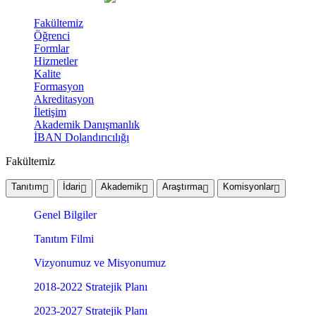
Fakültemiz
Öğrenci
Formlar
Hizmetler
Kalite
Formasyon
Akreditasyon
İletişim
Akademik Danışmanlık
İBAN Dolandırıcılığı
Fakültemiz
Tanıtım
İdari
Akademik
Araştırma
Komisyonlar
Genel Bilgiler
Tanıtım Filmi
Vizyonumuz ve Misyonumuz
2018-2022 Stratejik Planı
2023-2027 Stratejik Planı