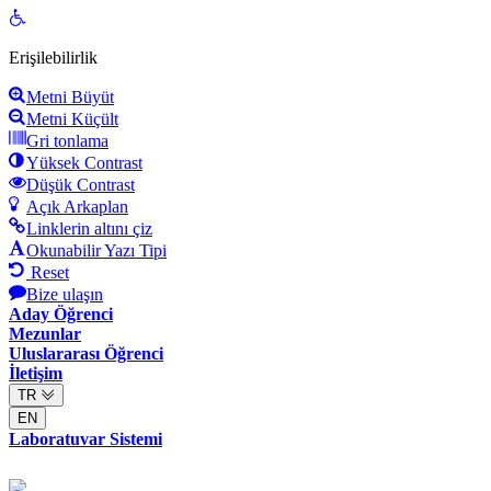
Open
toolbar
Erişilebilirlik
Metni Büyüt
Metni Küçült
Gri tonlama
Yüksek Contrast
Düşük Contrast
Açık Arkaplan
Linklerin altını çiz
Okunabilir Yazı Tipi
Reset
Bize ulaşın
Aday Öğrenci
Mezunlar
Uluslararası Öğrenci
İletişim
TR
EN
Laboratuvar Sistemi