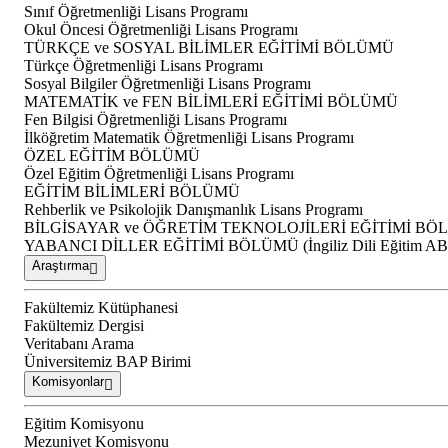
Sınıf Öğretmenliği Lisans Programı
Okul Öncesi Öğretmenliği Lisans Programı
TÜRKÇE ve SOSYAL BİLİMLER EĞİTİMİ BÖLÜMÜ
Türkçe Öğretmenliği Lisans Programı
Sosyal Bilgiler Öğretmenliği Lisans Programı
MATEMATİK ve FEN BİLİMLERİ EĞİTİMİ BÖLÜMÜ
Fen Bilgisi Öğretmenliği Lisans Programı
İlköğretim Matematik Öğretmenliği Lisans Programı
ÖZEL EĞİTİM BÖLÜMÜ
Özel Eğitim Öğretmenliği Lisans Programı
EĞİTİM BİLİMLERİ BÖLÜMÜ
Rehberlik ve Psikolojik Danışmanlık Lisans Programı
BİLGİSAYAR ve ÖĞRETİM TEKNOLOJİLERİ EĞİTİMİ B
YABANCI DİLLER EĞİTİMİ BÖLÜMÜ (İngiliz Dili Eğitim A
Araştırma
Fakültemiz Kütüphanesi
Fakültemiz Dergisi
Veritabanı Arama
Üniversitemiz BAP Birimi
Komisyonlar
Eğitim Komisyonu
Mezuniyet Komisyonu