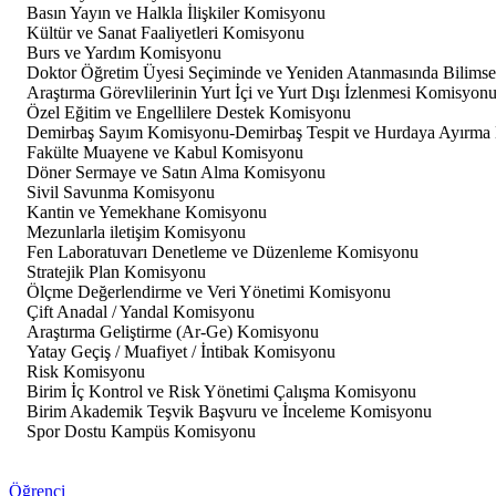
Basın Yayın ve Halkla İlişkiler Komisyonu
Kültür ve Sanat Faaliyetleri Komisyonu
Burs ve Yardım Komisyonu
Doktor Öğretim Üyesi Seçiminde ve Yeniden Atanmasında Bilimse
Araştırma Görevlilerinin Yurt İçi ve Yurt Dışı İzlenmesi Komisyon
Özel Eğitim ve Engellilere Destek Komisyonu
Demirbaş Sayım Komisyonu-Demirbaş Tespit ve Hurdaya Ayırma
Fakülte Muayene ve Kabul Komisyonu
Döner Sermaye ve Satın Alma Komisyonu
Sivil Savunma Komisyonu
Kantin ve Yemekhane Komisyonu
Mezunlarla iletişim Komisyonu
Fen Laboratuvarı Denetleme ve Düzenleme Komisyonu
Stratejik Plan Komisyonu
Ölçme Değerlendirme ve Veri Yönetimi Komisyonu
Çift Anadal / Yandal Komisyonu
Araştırma Geliştirme (Ar-Ge) Komisyonu
Yatay Geçiş / Muafiyet / İntibak Komisyonu
Risk Komisyonu
Birim İç Kontrol ve Risk Yönetimi Çalışma Komisyonu
Birim Akademik Teşvik Başvuru ve İnceleme Komisyonu
Spor Dostu Kampüs Komisyonu
Öğrenci