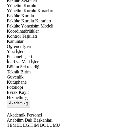
Fakülte Sekreteri
Yönetim Kurulu
Yönetim Kurulu Kararları
Fakülte Kurulu
Fakülte Kurulu Kararları
Fakülte Yönetişim Modeli
Koordinatörlükler
Kontrol Teşkilatı
Kanunlar
Öğrenci İşleri
Yazı İşleri
Personel İşleri
İdari ve Mali İşler
Bölüm Sekreterliği
Teknik Birim
Güvenlik
Kütüphane
Fotokopi
Evrak Kayıt
Hizmetli/İşçi
Akademik
Akademik Personel
Anabilim Dalı Başkanları
TEMEL EĞİTİM BÖLÜMÜ