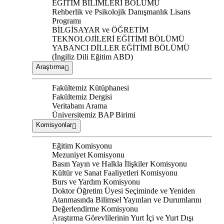
EĞİTİM BİLİMLERİ BÖLÜMÜ
Rehberlik ve Psikolojik Danışmanlık Lisans
Programı
BİLGİSAYAR ve ÖĞRETİM
TEKNOLOJİLERİ EĞİTİMİ BÖLÜMÜ
YABANCI DİLLER EĞİTİMİ BÖLÜMÜ
(İngiliz Dili Eğitim ABD)
Araştırma
Fakültemiz Kütüphanesi
Fakültemiz Dergisi
Veritabanı Arama
Üniversitemiz BAP Birimi
Komisyonlar
Eğitim Komisyonu
Mezuniyet Komisyonu
Basın Yayın ve Halkla İlişkiler Komisyonu
Kültür ve Sanat Faaliyetleri Komisyonu
Burs ve Yardım Komisyonu
Doktor Öğretim Üyesi Seçiminde ve Yeniden
Atanmasında Bilimsel Yayınları ve Durumlarını
Değerlendirme Komisyonu
Araştırma Görevlilerinin Yurt İçi ve Yurt Dışı