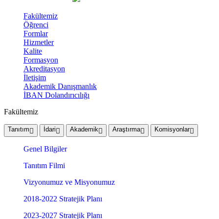
Fakültemiz
Öğrenci
Formlar
Hizmetler
Kalite
Formasyon
Akreditasyon
İletişim
Akademik Danışmanlık
İBAN Dolandırıcılığı
Fakültemiz
Tanıtım
İdari
Akademik
Araştırma
Komisyonlar
Genel Bilgiler
Tanıtım Filmi
Vizyonumuz ve Misyonumuz
2018-2022 Stratejik Planı
2023-2027 Stratejik Planı