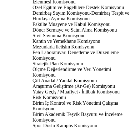
İzlenmesi Komisyonu
Özel Eğitim ve Engellilere Destek Komisyonu
Demirbaş Sayım Komisyonu-Demirbaş Tespit ve
Hurdaya Ayırma Komisyonu
Fakülte Muayene ve Kabul Komisyonu
Döner Sermaye ve Satın Alma Komisyonu
Sivil Savunma Komisyonu
Kantin ve Yemekhane Komisyonu
Mezunlarla iletişim Komisyonu
Fen Laboratuvarı Denetleme ve Düzenleme
Komisyonu
Stratejik Plan Komisyonu
Ölçme Değerlendirme ve Veri Yönetimi
Komisyonu
Çift Anadal / Yandal Komisyonu
Araştırma Geliştirme (Ar-Ge) Komisyonu
Yatay Geçiş / Muafiyet / İntibak Komisyonu
Risk Komisyonu
Birim İç Kontrol ve Risk Yönetimi Çalışma
Komisyonu
Birim Akademik Teşvik Başvuru ve İnceleme
Komisyonu
Spor Dostu Kampüs Komisyonu