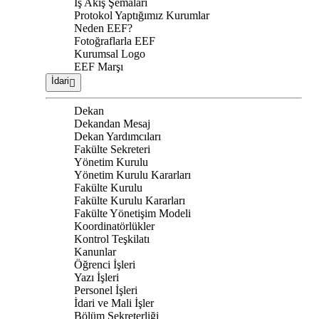
İş Akış Şemaları
Protokol Yaptığımız Kurumlar
Neden EEF?
Fotoğraflarla EEF
Kurumsal Logo
EEF Marşı
İdari
Dekan
Dekandan Mesaj
Dekan Yardımcıları
Fakülte Sekreteri
Yönetim Kurulu
Yönetim Kurulu Kararları
Fakülte Kurulu
Fakülte Kurulu Kararları
Fakülte Yönetişim Modeli
Koordinatörlükler
Kontrol Teşkilatı
Kanunlar
Öğrenci İşleri
Yazı İşleri
Personel İşleri
İdari ve Mali İşler
Bölüm Sekreterliği