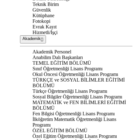
Teknik Birim
Güvenlik
Kütüphane
Fotokopi
Evrak Kayıt
Hizmetli/İşçi
Akademik
Akademik Personel
Anabilim Dalı Başkanları
TEMEL EĞİTİM BÖLÜMÜ
Sınıf Öğretmenliği Lisans Programı
Okul Öncesi Öğretmenliği Lisans Programı
TÜRKÇE ve SOSYAL BİLİMLER EĞİTİMİ
BÖLÜMÜ
Türkçe Öğretmenliği Lisans Programı
Sosyal Bilgiler Öğretmenliği Lisans Programı
MATEMATİK ve FEN BİLİMLERİ EĞİTİMİ
BÖLÜMÜ
Fen Bilgisi Öğretmenliği Lisans Programı
İlköğretim Matematik Öğretmenliği Lisans
Programı
ÖZEL EĞİTİM BÖLÜMÜ
Özel Eğitim Öğretmenliği Lisans Programı