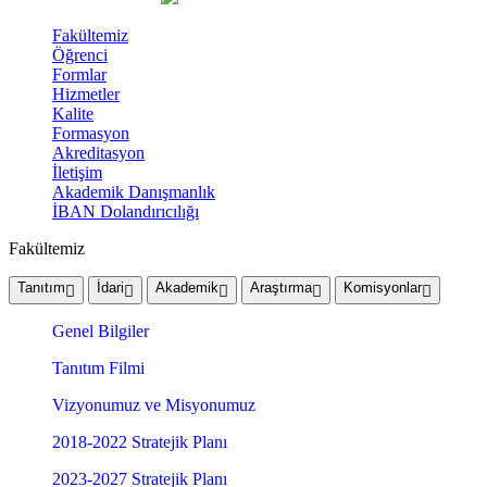
Fakültemiz
Öğrenci
Formlar
Hizmetler
Kalite
Formasyon
Akreditasyon
İletişim
Akademik Danışmanlık
İBAN Dolandırıcılığı
Fakültemiz
Tanıtım
İdari
Akademik
Araştırma
Komisyonlar
Genel Bilgiler
Tanıtım Filmi
Vizyonumuz ve Misyonumuz
2018-2022 Stratejik Planı
2023-2027 Stratejik Planı