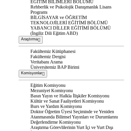
EĞİTİM BİLİMLERİ BÖLÜMÜ
Rehberlik ve Psikolojik Danışmanlık Lisans
Programı
BİLGİSAYAR ve ÖĞRETİM
TEKNOLOJİLERİ EĞİTİMİ BÖLÜMÜ
YABANCI DİLLER EĞİTİMİ BÖLÜMÜ
(İngiliz Dili Eğitim ABD)
Araştırma
Fakültemiz Kütüphanesi
Fakültemiz Dergisi
Veritabanı Arama
Üniversitemiz BAP Birimi
Komisyonlar
Eğitim Komisyonu
Mezuniyet Komisyonu
Basın Yayın ve Halkla İlişkiler Komisyonu
Kültür ve Sanat Faaliyetleri Komisyonu
Burs ve Yardım Komisyonu
Doktor Öğretim Üyesi Seçiminde ve Yeniden
Atanmasında Bilimsel Yayınları ve Durumlarını
Değerlendirme Komisyonu
Araştırma Görevlilerinin Yurt İçi ve Yurt Dışı