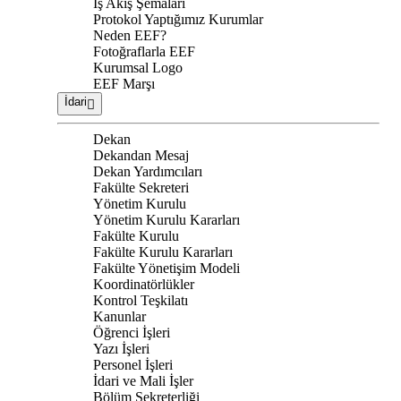
İş Akış Şemaları
Protokol Yaptığımız Kurumlar
Neden EEF?
Fotoğraflarla EEF
Kurumsal Logo
EEF Marşı
İdari
Dekan
Dekandan Mesaj
Dekan Yardımcıları
Fakülte Sekreteri
Yönetim Kurulu
Yönetim Kurulu Kararları
Fakülte Kurulu
Fakülte Kurulu Kararları
Fakülte Yönetişim Modeli
Koordinatörlükler
Kontrol Teşkilatı
Kanunlar
Öğrenci İşleri
Yazı İşleri
Personel İşleri
İdari ve Mali İşler
Bölüm Sekreterliği