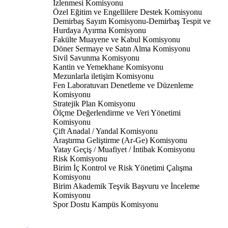
İzlenmesi Komisyonu
Özel Eğitim ve Engellilere Destek Komisyonu
Demirbaş Sayım Komisyonu-Demirbaş Tespit ve
Hurdaya Ayırma Komisyonu
Fakülte Muayene ve Kabul Komisyonu
Döner Sermaye ve Satın Alma Komisyonu
Sivil Savunma Komisyonu
Kantin ve Yemekhane Komisyonu
Mezunlarla iletişim Komisyonu
Fen Laboratuvarı Denetleme ve Düzenleme
Komisyonu
Stratejik Plan Komisyonu
Ölçme Değerlendirme ve Veri Yönetimi
Komisyonu
Çift Anadal / Yandal Komisyonu
Araştırma Geliştirme (Ar-Ge) Komisyonu
Yatay Geçiş / Muafiyet / İntibak Komisyonu
Risk Komisyonu
Birim İç Kontrol ve Risk Yönetimi Çalışma
Komisyonu
Birim Akademik Teşvik Başvuru ve İnceleme
Komisyonu
Spor Dostu Kampüs Komisyonu