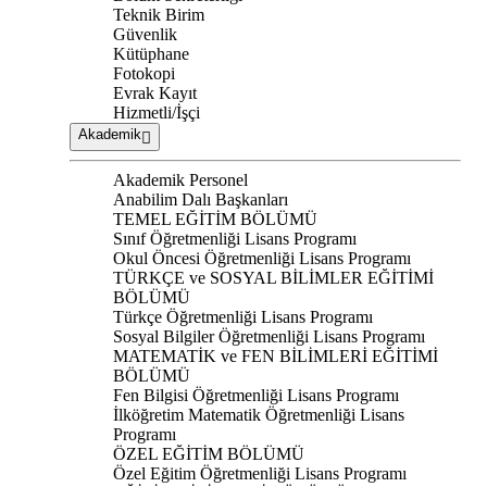
Teknik Birim
Güvenlik
Kütüphane
Fotokopi
Evrak Kayıt
Hizmetli/İşçi
Akademik
Akademik Personel
Anabilim Dalı Başkanları
TEMEL EĞİTİM BÖLÜMÜ
Sınıf Öğretmenliği Lisans Programı
Okul Öncesi Öğretmenliği Lisans Programı
TÜRKÇE ve SOSYAL BİLİMLER EĞİTİMİ
BÖLÜMÜ
Türkçe Öğretmenliği Lisans Programı
Sosyal Bilgiler Öğretmenliği Lisans Programı
MATEMATİK ve FEN BİLİMLERİ EĞİTİMİ
BÖLÜMÜ
Fen Bilgisi Öğretmenliği Lisans Programı
İlköğretim Matematik Öğretmenliği Lisans
Programı
ÖZEL EĞİTİM BÖLÜMÜ
Özel Eğitim Öğretmenliği Lisans Programı