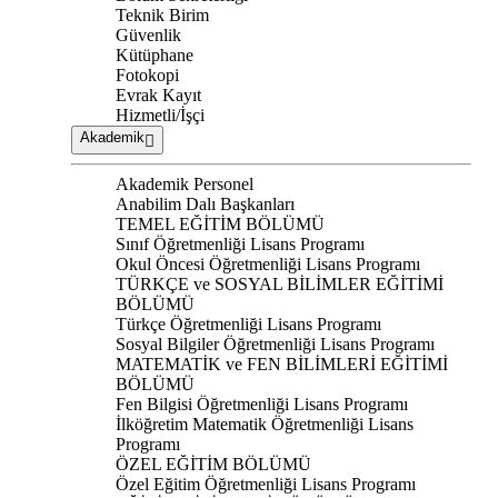
Teknik Birim
Güvenlik
Kütüphane
Fotokopi
Evrak Kayıt
Hizmetli/İşçi
Akademik
Akademik Personel
Anabilim Dalı Başkanları
TEMEL EĞİTİM BÖLÜMÜ
Sınıf Öğretmenliği Lisans Programı
Okul Öncesi Öğretmenliği Lisans Programı
TÜRKÇE ve SOSYAL BİLİMLER EĞİTİMİ
BÖLÜMÜ
Türkçe Öğretmenliği Lisans Programı
Sosyal Bilgiler Öğretmenliği Lisans Programı
MATEMATİK ve FEN BİLİMLERİ EĞİTİMİ
BÖLÜMÜ
Fen Bilgisi Öğretmenliği Lisans Programı
İlköğretim Matematik Öğretmenliği Lisans
Programı
ÖZEL EĞİTİM BÖLÜMÜ
Özel Eğitim Öğretmenliği Lisans Programı