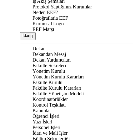
İş Akış Şemaları
Protokol Yaptığımız Kurumlar
Neden EEF?
Fotoğraflarla EEF
Kurumsal Logo
EEF Marşı
İdari
Dekan
Dekandan Mesaj
Dekan Yardımcıları
Fakülte Sekreteri
Yönetim Kurulu
Yönetim Kurulu Kararları
Fakülte Kurulu
Fakülte Kurulu Kararları
Fakülte Yönetişim Modeli
Koordinatörlükler
Kontrol Teşkilatı
Kanunlar
Öğrenci İşleri
Yazı İşleri
Personel İşleri
İdari ve Mali İşler
Bölüm Sekreterliği