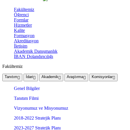
Fakültemiz
Öğrenci
Formlar
Hizmetler
Kalite
Formasyon
Akreditasyon
İletişim
Akademik Danışmanlık
İBAN Dolandırıcılığı
Fakültemiz
Tanıtım
İdari
Akademik
Araştırma
Komisyonlar
Genel Bilgiler
Tanıtım Filmi
Vizyonumuz ve Misyonumuz
2018-2022 Stratejik Planı
2023-2027 Stratejik Planı