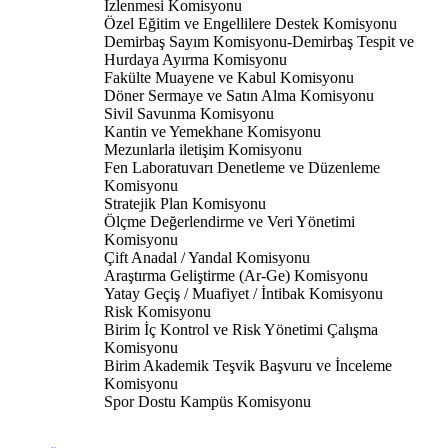
İzlenmesi Komisyonu
Özel Eğitim ve Engellilere Destek Komisyonu
Demirbaş Sayım Komisyonu-Demirbaş Tespit ve
Hurdaya Ayırma Komisyonu
Fakülte Muayene ve Kabul Komisyonu
Döner Sermaye ve Satın Alma Komisyonu
Sivil Savunma Komisyonu
Kantin ve Yemekhane Komisyonu
Mezunlarla iletişim Komisyonu
Fen Laboratuvarı Denetleme ve Düzenleme
Komisyonu
Stratejik Plan Komisyonu
Ölçme Değerlendirme ve Veri Yönetimi
Komisyonu
Çift Anadal / Yandal Komisyonu
Araştırma Geliştirme (Ar-Ge) Komisyonu
Yatay Geçiş / Muafiyet / İntibak Komisyonu
Risk Komisyonu
Birim İç Kontrol ve Risk Yönetimi Çalışma
Komisyonu
Birim Akademik Teşvik Başvuru ve İnceleme
Komisyonu
Spor Dostu Kampüs Komisyonu