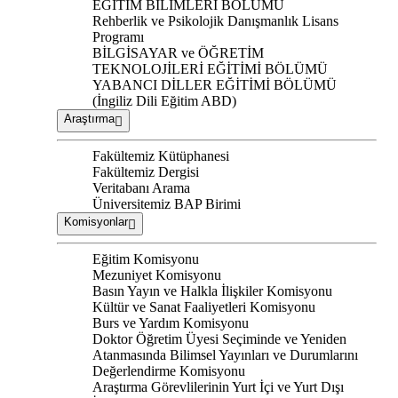
EĞİTİM BİLİMLERİ BÖLÜMÜ
Rehberlik ve Psikolojik Danışmanlık Lisans
Programı
BİLGİSAYAR ve ÖĞRETİM
TEKNOLOJİLERİ EĞİTİMİ BÖLÜMÜ
YABANCI DİLLER EĞİTİMİ BÖLÜMÜ
(İngiliz Dili Eğitim ABD)
Araştırma
Fakültemiz Kütüphanesi
Fakültemiz Dergisi
Veritabanı Arama
Üniversitemiz BAP Birimi
Komisyonlar
Eğitim Komisyonu
Mezuniyet Komisyonu
Basın Yayın ve Halkla İlişkiler Komisyonu
Kültür ve Sanat Faaliyetleri Komisyonu
Burs ve Yardım Komisyonu
Doktor Öğretim Üyesi Seçiminde ve Yeniden
Atanmasında Bilimsel Yayınları ve Durumlarını
Değerlendirme Komisyonu
Araştırma Görevlilerinin Yurt İçi ve Yurt Dışı