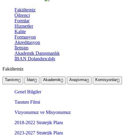
Fakültemiz
Öğrenci
Formlar
Hizmetler
Kalite
Formasyon
Akreditasyon
İletişim
Akademik Danışmanlık
İBAN Dolandırıcılığı
Fakültemiz
Tanıtım
İdari
Akademik
Araştırma
Komisyonlar
Genel Bilgiler
Tanıtım Filmi
Vizyonumuz ve Misyonumuz
2018-2022 Stratejik Planı
2023-2027 Stratejik Planı