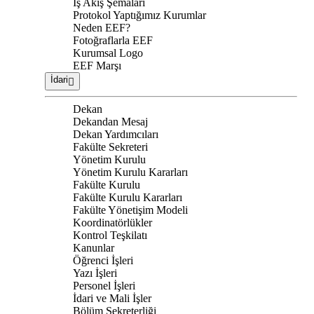
İş Akış Şemaları
Protokol Yaptığımız Kurumlar
Neden EEF?
Fotoğraflarla EEF
Kurumsal Logo
EEF Marşı
İdari
Dekan
Dekandan Mesaj
Dekan Yardımcıları
Fakülte Sekreteri
Yönetim Kurulu
Yönetim Kurulu Kararları
Fakülte Kurulu
Fakülte Kurulu Kararları
Fakülte Yönetişim Modeli
Koordinatörlükler
Kontrol Teşkilatı
Kanunlar
Öğrenci İşleri
Yazı İşleri
Personel İşleri
İdari ve Mali İşler
Bölüm Sekreterliği