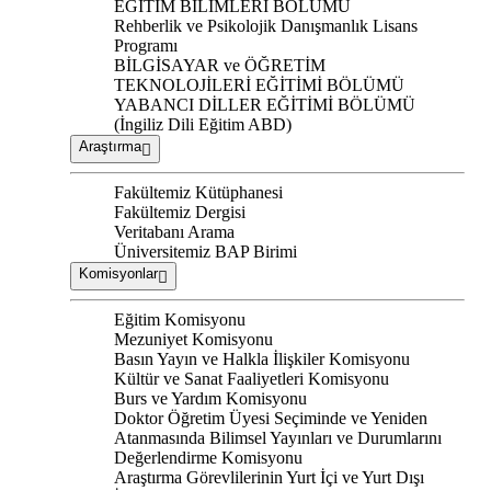
EĞİTİM BİLİMLERİ BÖLÜMÜ
Rehberlik ve Psikolojik Danışmanlık Lisans
Programı
BİLGİSAYAR ve ÖĞRETİM
TEKNOLOJİLERİ EĞİTİMİ BÖLÜMÜ
YABANCI DİLLER EĞİTİMİ BÖLÜMÜ
(İngiliz Dili Eğitim ABD)
Araştırma
Fakültemiz Kütüphanesi
Fakültemiz Dergisi
Veritabanı Arama
Üniversitemiz BAP Birimi
Komisyonlar
Eğitim Komisyonu
Mezuniyet Komisyonu
Basın Yayın ve Halkla İlişkiler Komisyonu
Kültür ve Sanat Faaliyetleri Komisyonu
Burs ve Yardım Komisyonu
Doktor Öğretim Üyesi Seçiminde ve Yeniden
Atanmasında Bilimsel Yayınları ve Durumlarını
Değerlendirme Komisyonu
Araştırma Görevlilerinin Yurt İçi ve Yurt Dışı