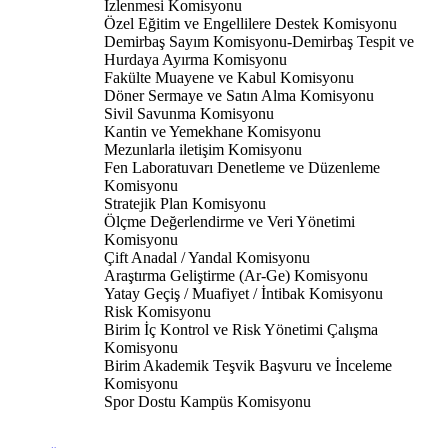
İzlenmesi Komisyonu
Özel Eğitim ve Engellilere Destek Komisyonu
Demirbaş Sayım Komisyonu-Demirbaş Tespit ve
Hurdaya Ayırma Komisyonu
Fakülte Muayene ve Kabul Komisyonu
Döner Sermaye ve Satın Alma Komisyonu
Sivil Savunma Komisyonu
Kantin ve Yemekhane Komisyonu
Mezunlarla iletişim Komisyonu
Fen Laboratuvarı Denetleme ve Düzenleme
Komisyonu
Stratejik Plan Komisyonu
Ölçme Değerlendirme ve Veri Yönetimi
Komisyonu
Çift Anadal / Yandal Komisyonu
Araştırma Geliştirme (Ar-Ge) Komisyonu
Yatay Geçiş / Muafiyet / İntibak Komisyonu
Risk Komisyonu
Birim İç Kontrol ve Risk Yönetimi Çalışma
Komisyonu
Birim Akademik Teşvik Başvuru ve İnceleme
Komisyonu
Spor Dostu Kampüs Komisyonu