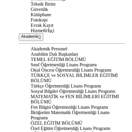
Teknik Birim
Güvenlik
Kütüphane
Fotokopi
Evrak Kayıt
Hizmetli/İşçi
Akademik
Akademik Personel
Anabilim Dalı Başkanları
TEMEL EĞİTİM BÖLÜMÜ
Sınıf Öğretmenliği Lisans Programı
Okul Öncesi Öğretmenliği Lisans Programı
TÜRKÇE ve SOSYAL BİLİMLER EĞİTİMİ
BÖLÜMÜ
Türkçe Öğretmenliği Lisans Programı
Sosyal Bilgiler Öğretmenliği Lisans Programı
MATEMATİK ve FEN BİLİMLERİ EĞİTİMİ
BÖLÜMÜ
Fen Bilgisi Öğretmenliği Lisans Programı
İlköğretim Matematik Öğretmenliği Lisans
Programı
ÖZEL EĞİTİM BÖLÜMÜ
Özel Eğitim Öğretmenliği Lisans Programı