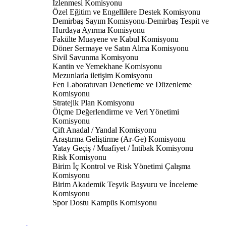
İzlenmesi Komisyonu
Özel Eğitim ve Engellilere Destek Komisyonu
Demirbaş Sayım Komisyonu-Demirbaş Tespit ve
Hurdaya Ayırma Komisyonu
Fakülte Muayene ve Kabul Komisyonu
Döner Sermaye ve Satın Alma Komisyonu
Sivil Savunma Komisyonu
Kantin ve Yemekhane Komisyonu
Mezunlarla iletişim Komisyonu
Fen Laboratuvarı Denetleme ve Düzenleme
Komisyonu
Stratejik Plan Komisyonu
Ölçme Değerlendirme ve Veri Yönetimi
Komisyonu
Çift Anadal / Yandal Komisyonu
Araştırma Geliştirme (Ar-Ge) Komisyonu
Yatay Geçiş / Muafiyet / İntibak Komisyonu
Risk Komisyonu
Birim İç Kontrol ve Risk Yönetimi Çalışma
Komisyonu
Birim Akademik Teşvik Başvuru ve İnceleme
Komisyonu
Spor Dostu Kampüs Komisyonu