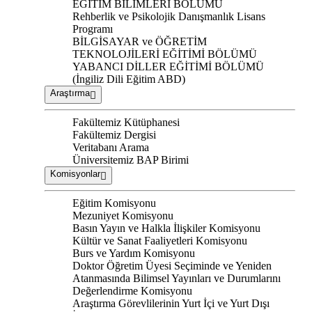
EĞİTİM BİLİMLERİ BÖLÜMÜ
Rehberlik ve Psikolojik Danışmanlık Lisans
Programı
BİLGİSAYAR ve ÖĞRETİM
TEKNOLOJİLERİ EĞİTİMİ BÖLÜMÜ
YABANCI DİLLER EĞİTİMİ BÖLÜMÜ
(İngiliz Dili Eğitim ABD)
Araştırma
Fakültemiz Kütüphanesi
Fakültemiz Dergisi
Veritabanı Arama
Üniversitemiz BAP Birimi
Komisyonlar
Eğitim Komisyonu
Mezuniyet Komisyonu
Basın Yayın ve Halkla İlişkiler Komisyonu
Kültür ve Sanat Faaliyetleri Komisyonu
Burs ve Yardım Komisyonu
Doktor Öğretim Üyesi Seçiminde ve Yeniden
Atanmasında Bilimsel Yayınları ve Durumlarını
Değerlendirme Komisyonu
Araştırma Görevlilerinin Yurt İçi ve Yurt Dışı