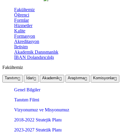
Fakültemiz
Öğrenci
Formlar
Hizmetler
Kalite
Formasyon
Akreditasyon
İletişim
Akademik Danışmanlık
İBAN Dolandırıcılığı
Fakültemiz
Tanıtım
İdari
Akademik
Araştırma
Komisyonlar
Genel Bilgiler
Tanıtım Filmi
Vizyonumuz ve Misyonumuz
2018-2022 Stratejik Planı
2023-2027 Stratejik Planı