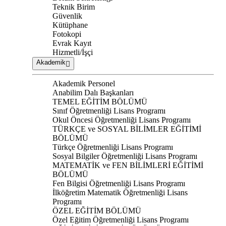
Teknik Birim
Güvenlik
Kütüphane
Fotokopi
Evrak Kayıt
Hizmetli/İşçi
Akademik
Akademik Personel
Anabilim Dalı Başkanları
TEMEL EĞİTİM BÖLÜMÜ
Sınıf Öğretmenliği Lisans Programı
Okul Öncesi Öğretmenliği Lisans Programı
TÜRKÇE ve SOSYAL BİLİMLER EĞİTİMİ
BÖLÜMÜ
Türkçe Öğretmenliği Lisans Programı
Sosyal Bilgiler Öğretmenliği Lisans Programı
MATEMATİK ve FEN BİLİMLERİ EĞİTİMİ
BÖLÜMÜ
Fen Bilgisi Öğretmenliği Lisans Programı
İlköğretim Matematik Öğretmenliği Lisans
Programı
ÖZEL EĞİTİM BÖLÜMÜ
Özel Eğitim Öğretmenliği Lisans Programı