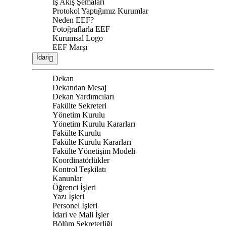
İş Akış Şemaları
Protokol Yaptığımız Kurumlar
Neden EEF?
Fotoğraflarla EEF
Kurumsal Logo
EEF Marşı
İdari
Dekan
Dekandan Mesaj
Dekan Yardımcıları
Fakülte Sekreteri
Yönetim Kurulu
Yönetim Kurulu Kararları
Fakülte Kurulu
Fakülte Kurulu Kararları
Fakülte Yönetişim Modeli
Koordinatörlükler
Kontrol Teşkilatı
Kanunlar
Öğrenci İşleri
Yazı İşleri
Personel İşleri
İdari ve Mali İşler
Bölüm Sekreterliği