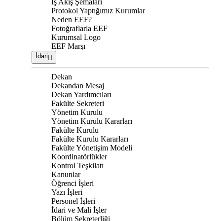
İş Akış Şemaları
Protokol Yaptığımız Kurumlar
Neden EEF?
Fotoğraflarla EEF
Kurumsal Logo
EEF Marşı
İdari
Dekan
Dekandan Mesaj
Dekan Yardımcıları
Fakülte Sekreteri
Yönetim Kurulu
Yönetim Kurulu Kararları
Fakülte Kurulu
Fakülte Kurulu Kararları
Fakülte Yönetişim Modeli
Koordinatörlükler
Kontrol Teşkilatı
Kanunlar
Öğrenci İşleri
Yazı İşleri
Personel İşleri
İdari ve Mali İşler
Bölüm Sekreterliği