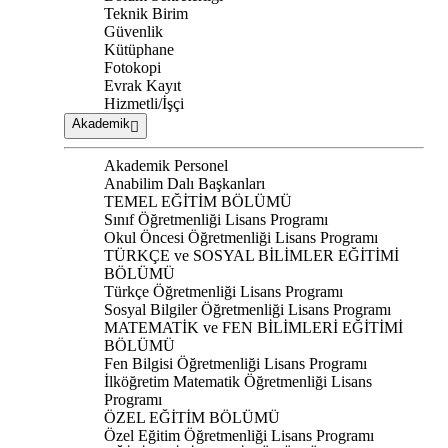
Teknik Birim
Güvenlik
Kütüphane
Fotokopi
Evrak Kayıt
Hizmetli/İşçi
Akademik
Akademik Personel
Anabilim Dalı Başkanları
TEMEL EĞİTİM BÖLÜMÜ
Sınıf Öğretmenliği Lisans Programı
Okul Öncesi Öğretmenliği Lisans Programı
TÜRKÇE ve SOSYAL BİLİMLER EĞİTİMİ
BÖLÜMÜ
Türkçe Öğretmenliği Lisans Programı
Sosyal Bilgiler Öğretmenliği Lisans Programı
MATEMATİK ve FEN BİLİMLERİ EĞİTİMİ
BÖLÜMÜ
Fen Bilgisi Öğretmenliği Lisans Programı
İlköğretim Matematik Öğretmenliği Lisans
Programı
ÖZEL EĞİTİM BÖLÜMÜ
Özel Eğitim Öğretmenliği Lisans Programı