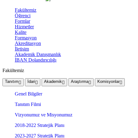
Fakültemiz
Öğrenci
Formlar
Hizmetler
Kalite
Formasyon
Akreditasyon
İletişim
Akademik Danışmanlık
İBAN Dolandırıcılığı
Fakültemiz
Tanıtım
İdari
Akademik
Araştırma
Komisyonlar
Genel Bilgiler
Tanıtım Filmi
Vizyonumuz ve Misyonumuz
2018-2022 Stratejik Planı
2023-2027 Stratejik Planı