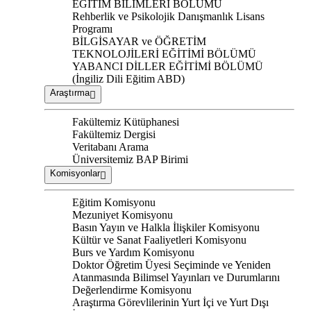
EĞİTİM BİLİMLERİ BÖLÜMÜ
Rehberlik ve Psikolojik Danışmanlık Lisans
Programı
BİLGİSAYAR ve ÖĞRETİM
TEKNOLOJİLERİ EĞİTİMİ BÖLÜMÜ
YABANCI DİLLER EĞİTİMİ BÖLÜMÜ
(İngiliz Dili Eğitim ABD)
Araştırma
Fakültemiz Kütüphanesi
Fakültemiz Dergisi
Veritabanı Arama
Üniversitemiz BAP Birimi
Komisyonlar
Eğitim Komisyonu
Mezuniyet Komisyonu
Basın Yayın ve Halkla İlişkiler Komisyonu
Kültür ve Sanat Faaliyetleri Komisyonu
Burs ve Yardım Komisyonu
Doktor Öğretim Üyesi Seçiminde ve Yeniden
Atanmasında Bilimsel Yayınları ve Durumlarını
Değerlendirme Komisyonu
Araştırma Görevlilerinin Yurt İçi ve Yurt Dışı