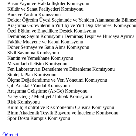
Basın Yayın ve Halkla İlişkiler Komisyonu
Kültür ve Sanat Faaliyetleri Komisyonu
Burs ve Yardım Komisyonu
Doktor Öğretim Üyesi Seçiminde ve Yeniden Atanmasında Bilimse
Araştırma Görevlilerinin Yurt İçi ve Yurt Dışı İzlenmesi Komisyon
Özel Eğitim ve Engellilere Destek Komisyonu
Demirbaş Sayım Komisyonu-Demirbaş Tespit ve Hurdaya Ayırma
Fakülte Muayene ve Kabul Komisyonu
Döner Sermaye ve Satın Alma Komisyonu
Sivil Savunma Komisyonu
Kantin ve Yemekhane Komisyonu
Mezunlarla iletişim Komisyonu
Fen Laboratuvarı Denetleme ve Düzenleme Komisyonu
Stratejik Plan Komisyonu
Ölçme Değerlendirme ve Veri Yönetimi Komisyonu
Çift Anadal / Yandal Komisyonu
Araştırma Geliştirme (Ar-Ge) Komisyonu
Yatay Geçiş / Muafiyet / İntibak Komisyonu
Risk Komisyonu
Birim İç Kontrol ve Risk Yönetimi Çalışma Komisyonu
Birim Akademik Teşvik Başvuru ve İnceleme Komisyonu
Spor Dostu Kampüs Komisyonu
Öğrenci