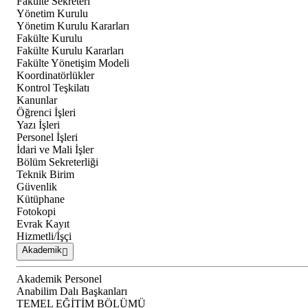
Fakülte Sekreteri
Yönetim Kurulu
Yönetim Kurulu Kararları
Fakülte Kurulu
Fakülte Kurulu Kararları
Fakülte Yönetişim Modeli
Koordinatörlükler
Kontrol Teşkilatı
Kanunlar
Öğrenci İşleri
Yazı İşleri
Personel İşleri
İdari ve Mali İşler
Bölüm Sekreterliği
Teknik Birim
Güvenlik
Kütüphane
Fotokopi
Evrak Kayıt
Hizmetli/İşçi
Akademik
Akademik Personel
Anabilim Dalı Başkanları
TEMEL EĞİTİM BÖLÜMÜ