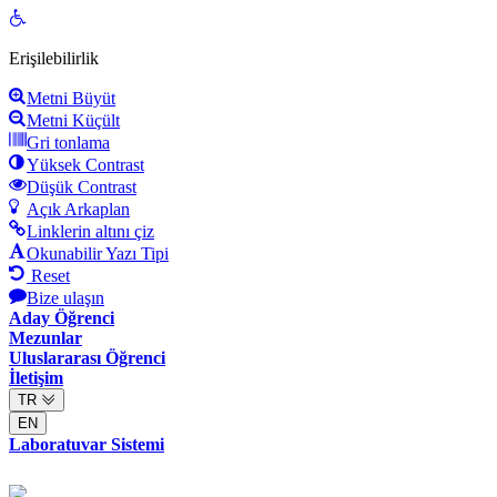
Open
toolbar
Erişilebilirlik
Metni Büyüt
Metni Küçült
Gri tonlama
Yüksek Contrast
Düşük Contrast
Açık Arkaplan
Linklerin altını çiz
Okunabilir Yazı Tipi
Reset
Bize ulaşın
Aday Öğrenci
Mezunlar
Uluslararası Öğrenci
İletişim
TR
EN
Laboratuvar Sistemi