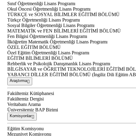
Sınıf Öğretmenliği Lisans Programı
Okul Öncesi Öğretmenliği Lisans Programı
TÜRKÇE ve SOSYAL BİLİMLER EĞİTİMİ BÖLÜMÜ
Türkçe Öğretmenliği Lisans Programı
Sosyal Bilgiler Öğretmenliği Lisans Programı
MATEMATİK ve FEN BİLİMLERİ EĞİTİMİ BÖLÜMÜ
Fen Bilgisi Öğretmenliği Lisans Programı
İlköğretim Matematik Öğretmenliği Lisans Programı
ÖZEL EĞİTİM BÖLÜMÜ
Özel Eğitim Öğretmenliği Lisans Programı
EĞİTİM BİLİMLERİ BÖLÜMÜ
Rehberlik ve Psikolojik Danışmanlık Lisans Programı
BİLGİSAYAR ve ÖĞRETİM TEKNOLOJİLERİ EĞİTİMİ B
YABANCI DİLLER EĞİTİMİ BÖLÜMÜ (İngiliz Dili Eğitim A
Araştırma
Fakültemiz Kütüphanesi
Fakültemiz Dergisi
Veritabanı Arama
Üniversitemiz BAP Birimi
Komisyonlar
Eğitim Komisyonu
Mezuniyet Komisyonu