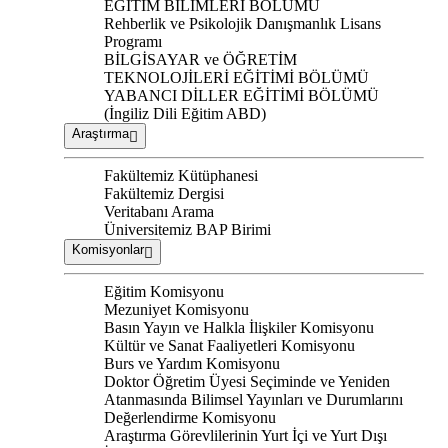
EĞİTİM BİLİMLERİ BÖLÜMÜ
Rehberlik ve Psikolojik Danışmanlık Lisans
Programı
BİLGİSAYAR ve ÖĞRETİM
TEKNOLOJİLERİ EĞİTİMİ BÖLÜMÜ
YABANCI DİLLER EĞİTİMİ BÖLÜMÜ
(İngiliz Dili Eğitim ABD)
Araştırma
Fakültemiz Kütüphanesi
Fakültemiz Dergisi
Veritabanı Arama
Üniversitemiz BAP Birimi
Komisyonlar
Eğitim Komisyonu
Mezuniyet Komisyonu
Basın Yayın ve Halkla İlişkiler Komisyonu
Kültür ve Sanat Faaliyetleri Komisyonu
Burs ve Yardım Komisyonu
Doktor Öğretim Üyesi Seçiminde ve Yeniden
Atanmasında Bilimsel Yayınları ve Durumlarını
Değerlendirme Komisyonu
Araştırma Görevlilerinin Yurt İçi ve Yurt Dışı