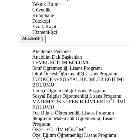
Teknik Birim
Güvenlik
Kütüphane
Fotokopi
Evrak Kayıt
Hizmetli/İşçi
Akademik
Akademik Personel
Anabilim Dalı Başkanları
TEMEL EĞİTİM BÖLÜMÜ
Sınıf Öğretmenliği Lisans Programı
Okul Öncesi Öğretmenliği Lisans Programı
TÜRKÇE ve SOSYAL BİLİMLER EĞİTİMİ
BÖLÜMÜ
Türkçe Öğretmenliği Lisans Programı
Sosyal Bilgiler Öğretmenliği Lisans Programı
MATEMATİK ve FEN BİLİMLERİ EĞİTİMİ
BÖLÜMÜ
Fen Bilgisi Öğretmenliği Lisans Programı
İlköğretim Matematik Öğretmenliği Lisans
Programı
ÖZEL EĞİTİM BÖLÜMÜ
Özel Eğitim Öğretmenliği Lisans Programı