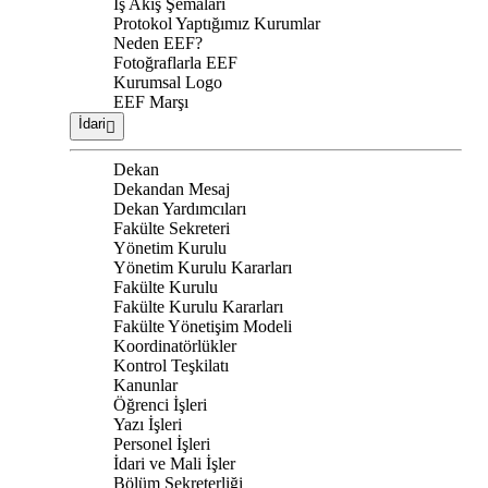
İş Akış Şemaları
Protokol Yaptığımız Kurumlar
Neden EEF?
Fotoğraflarla EEF
Kurumsal Logo
EEF Marşı
İdari
Dekan
Dekandan Mesaj
Dekan Yardımcıları
Fakülte Sekreteri
Yönetim Kurulu
Yönetim Kurulu Kararları
Fakülte Kurulu
Fakülte Kurulu Kararları
Fakülte Yönetişim Modeli
Koordinatörlükler
Kontrol Teşkilatı
Kanunlar
Öğrenci İşleri
Yazı İşleri
Personel İşleri
İdari ve Mali İşler
Bölüm Sekreterliği