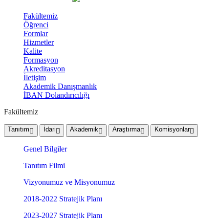
Fakültemiz
Öğrenci
Formlar
Hizmetler
Kalite
Formasyon
Akreditasyon
İletişim
Akademik Danışmanlık
İBAN Dolandırıcılığı
Fakültemiz
Tanıtım
İdari
Akademik
Araştırma
Komisyonlar
Genel Bilgiler
Tanıtım Filmi
Vizyonumuz ve Misyonumuz
2018-2022 Stratejik Planı
2023-2027 Stratejik Planı