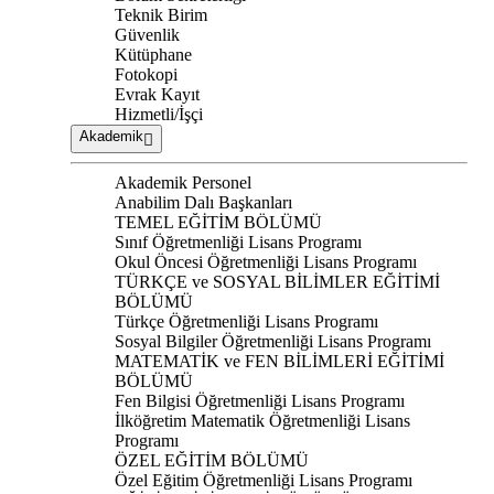
Teknik Birim
Güvenlik
Kütüphane
Fotokopi
Evrak Kayıt
Hizmetli/İşçi
Akademik
Akademik Personel
Anabilim Dalı Başkanları
TEMEL EĞİTİM BÖLÜMÜ
Sınıf Öğretmenliği Lisans Programı
Okul Öncesi Öğretmenliği Lisans Programı
TÜRKÇE ve SOSYAL BİLİMLER EĞİTİMİ
BÖLÜMÜ
Türkçe Öğretmenliği Lisans Programı
Sosyal Bilgiler Öğretmenliği Lisans Programı
MATEMATİK ve FEN BİLİMLERİ EĞİTİMİ
BÖLÜMÜ
Fen Bilgisi Öğretmenliği Lisans Programı
İlköğretim Matematik Öğretmenliği Lisans
Programı
ÖZEL EĞİTİM BÖLÜMÜ
Özel Eğitim Öğretmenliği Lisans Programı