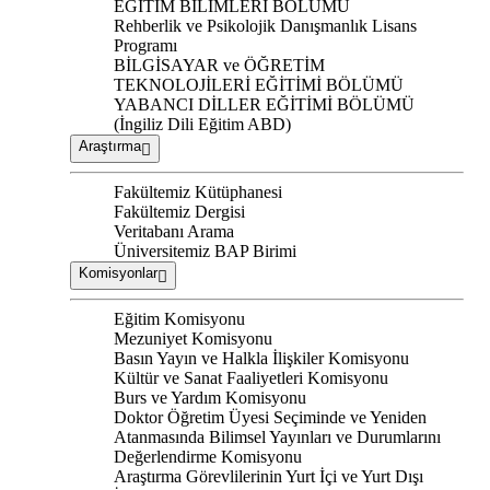
EĞİTİM BİLİMLERİ BÖLÜMÜ
Rehberlik ve Psikolojik Danışmanlık Lisans
Programı
BİLGİSAYAR ve ÖĞRETİM
TEKNOLOJİLERİ EĞİTİMİ BÖLÜMÜ
YABANCI DİLLER EĞİTİMİ BÖLÜMÜ
(İngiliz Dili Eğitim ABD)
Araştırma
Fakültemiz Kütüphanesi
Fakültemiz Dergisi
Veritabanı Arama
Üniversitemiz BAP Birimi
Komisyonlar
Eğitim Komisyonu
Mezuniyet Komisyonu
Basın Yayın ve Halkla İlişkiler Komisyonu
Kültür ve Sanat Faaliyetleri Komisyonu
Burs ve Yardım Komisyonu
Doktor Öğretim Üyesi Seçiminde ve Yeniden
Atanmasında Bilimsel Yayınları ve Durumlarını
Değerlendirme Komisyonu
Araştırma Görevlilerinin Yurt İçi ve Yurt Dışı