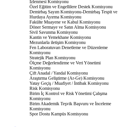
İzlenmesi Komisyonu
Özel Eğitim ve Engellilere Destek Komisyonu
Demirbaş Sayım Komisyonu-Demirbaş Tespit ve
Hurdaya Ayırma Komisyonu
Fakülte Muayene ve Kabul Komisyonu
Döner Sermaye ve Satın Alma Komisyonu
Sivil Savunma Komisyonu
Kantin ve Yemekhane Komisyonu
Mezunlarla iletişim Komisyonu
Fen Laboratuvarı Denetleme ve Düzenleme
Komisyonu
Stratejik Plan Komisyonu
Ölçme Değerlendirme ve Veri Yönetimi
Komisyonu
Çift Anadal / Yandal Komisyonu
Araştırma Geliştirme (Ar-Ge) Komisyonu
Yatay Geçiş / Muafiyet / İntibak Komisyonu
Risk Komisyonu
Birim İç Kontrol ve Risk Yönetimi Çalışma
Komisyonu
Birim Akademik Teşvik Başvuru ve İnceleme
Komisyonu
Spor Dostu Kampüs Komisyonu