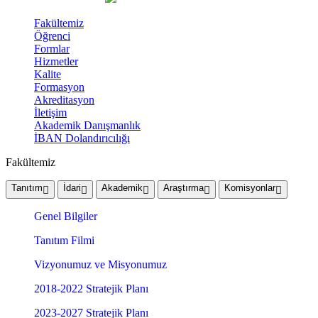
Fakültemiz
Öğrenci
Formlar
Hizmetler
Kalite
Formasyon
Akreditasyon
İletişim
Akademik Danışmanlık
İBAN Dolandırıcılığı
Fakültemiz
Tanıtım
İdari
Akademik
Araştırma
Komisyonlar
Genel Bilgiler
Tanıtım Filmi
Vizyonumuz ve Misyonumuz
2018-2022 Stratejik Planı
2023-2027 Stratejik Planı