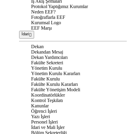
İş Akış Şemaları
Protokol Yaptığımız Kurumlar
Neden EEF?
Fotoğraflarla EEF
Kurumsal Logo
EEF Marşı
İdari
Dekan
Dekandan Mesaj
Dekan Yardımcıları
Fakülte Sekreteri
Yönetim Kurulu
Yönetim Kurulu Kararları
Fakülte Kurulu
Fakülte Kurulu Kararları
Fakülte Yönetişim Modeli
Koordinatörlükler
Kontrol Teşkilatı
Kanunlar
Öğrenci İşleri
Yazı İşleri
Personel İşleri
İdari ve Mali İşler
Bölüm Sekreterliği