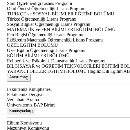
Sınıf Öğretmenliği Lisans Programı
Okul Öncesi Öğretmenliği Lisans Programı
TÜRKÇE ve SOSYAL BİLİMLER EĞİTİMİ BÖLÜMÜ
Türkçe Öğretmenliği Lisans Programı
Sosyal Bilgiler Öğretmenliği Lisans Programı
MATEMATİK ve FEN BİLİMLERİ EĞİTİMİ BÖLÜMÜ
Fen Bilgisi Öğretmenliği Lisans Programı
İlköğretim Matematik Öğretmenliği Lisans Programı
ÖZEL EĞİTİM BÖLÜMÜ
Özel Eğitim Öğretmenliği Lisans Programı
EĞİTİM BİLİMLERİ BÖLÜMÜ
Rehberlik ve Psikolojik Danışmanlık Lisans Programı
BİLGİSAYAR ve ÖĞRETİM TEKNOLOJİLERİ EĞİTİMİ B
YABANCI DİLLER EĞİTİMİ BÖLÜMÜ (İngiliz Dili Eğitim A
Araştırma
Fakültemiz Kütüphanesi
Fakültemiz Dergisi
Veritabanı Arama
Üniversitemiz BAP Birimi
Komisyonlar
Eğitim Komisyonu
Mezuniyet Komisyonu