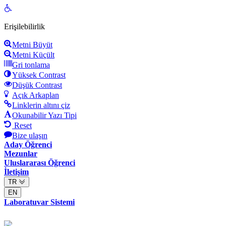
Open
toolbar
Erişilebilirlik
Metni Büyüt
Metni Küçült
Gri tonlama
Yüksek Contrast
Düşük Contrast
Açık Arkaplan
Linklerin altını çiz
Okunabilir Yazı Tipi
Reset
Bize ulaşın
Aday Öğrenci
Mezunlar
Uluslararası Öğrenci
İletişim
TR
EN
Laboratuvar Sistemi