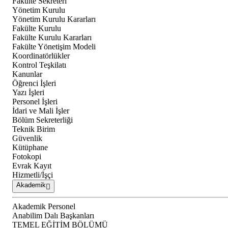
Fakülte Sekreteri
Yönetim Kurulu
Yönetim Kurulu Kararları
Fakülte Kurulu
Fakülte Kurulu Kararları
Fakülte Yönetişim Modeli
Koordinatörlükler
Kontrol Teşkilatı
Kanunlar
Öğrenci İşleri
Yazı İşleri
Personel İşleri
İdari ve Mali İşler
Bölüm Sekreterliği
Teknik Birim
Güvenlik
Kütüphane
Fotokopi
Evrak Kayıt
Hizmetli/İşçi
Akademik
Akademik Personel
Anabilim Dalı Başkanları
TEMEL EĞİTİM BÖLÜMÜ