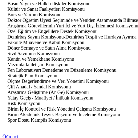
Basın Yayın ve Halkla İlişkiler Komisyonu
Kültür ve Sanat Faaliyetleri Komisyonu
Burs ve Yardım Komisyonu
Doktor Öğretim Üyesi Seçiminde ve Yeniden Atanmasında Bilimse
Araştırma Görevlilerinin Yurt İçi ve Yurt Dışı İzlenmesi Komisyon
Özel Eğitim ve Engellilere Destek Komisyonu
Demirbaş Sayım Komisyonu-Demirbaş Tespit ve Hurdaya Ayırma
Fakülte Muayene ve Kabul Komisyonu
Döner Sermaye ve Satın Alma Komisyonu
Sivil Savunma Komisyonu
Kantin ve Yemekhane Komisyonu
Mezunlarla iletişim Komisyonu
Fen Laboratuvarı Denetleme ve Düzenleme Komisyonu
Stratejik Plan Komisyonu
Ölçme Değerlendirme ve Veri Yönetimi Komisyonu
Çift Anadal / Yandal Komisyonu
Araştırma Geliştirme (Ar-Ge) Komisyonu
Yatay Geçiş / Muafiyet / İntibak Komisyonu
Risk Komisyonu
Birim İç Kontrol ve Risk Yönetimi Çalışma Komisyonu
Birim Akademik Teşvik Başvuru ve İnceleme Komisyonu
Spor Dostu Kampüs Komisyonu
Öğrenci