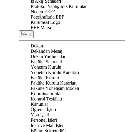
İş Akış Şemaları
Protokol Yaptığımız Kurumlar
Neden EEF?
Fotoğraflarla EEF
Kurumsal Logo
EEF Marşı
İdari
Dekan
Dekandan Mesaj
Dekan Yardımcıları
Fakülte Sekreteri
Yönetim Kurulu
Yönetim Kurulu Kararları
Fakülte Kurulu
Fakülte Kurulu Kararları
Fakülte Yönetişim Modeli
Koordinatörlükler
Kontrol Teşkilatı
Kanunlar
Öğrenci İşleri
Yazı İşleri
Personel İşleri
İdari ve Mali İşler
Bölüm Sekreterliği