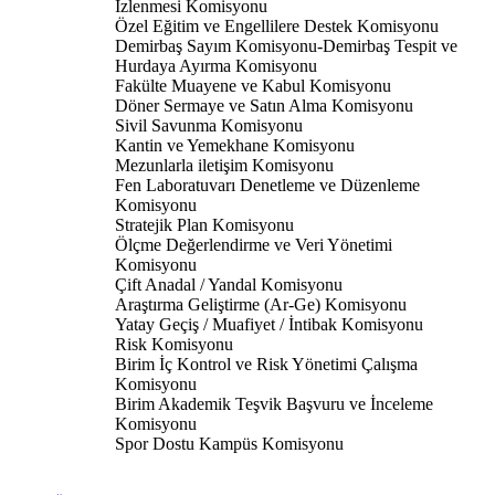
İzlenmesi Komisyonu
Özel Eğitim ve Engellilere Destek Komisyonu
Demirbaş Sayım Komisyonu-Demirbaş Tespit ve
Hurdaya Ayırma Komisyonu
Fakülte Muayene ve Kabul Komisyonu
Döner Sermaye ve Satın Alma Komisyonu
Sivil Savunma Komisyonu
Kantin ve Yemekhane Komisyonu
Mezunlarla iletişim Komisyonu
Fen Laboratuvarı Denetleme ve Düzenleme
Komisyonu
Stratejik Plan Komisyonu
Ölçme Değerlendirme ve Veri Yönetimi
Komisyonu
Çift Anadal / Yandal Komisyonu
Araştırma Geliştirme (Ar-Ge) Komisyonu
Yatay Geçiş / Muafiyet / İntibak Komisyonu
Risk Komisyonu
Birim İç Kontrol ve Risk Yönetimi Çalışma
Komisyonu
Birim Akademik Teşvik Başvuru ve İnceleme
Komisyonu
Spor Dostu Kampüs Komisyonu