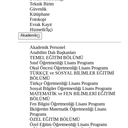
Teknik Birim
Güvenlik
Kütüphane
Fotokopi
Evrak Kayıt
Hizmetli/İşçi
Akademik
Akademik Personel
Anabilim Dalı Başkanları
TEMEL EĞİTİM BÖLÜMÜ
Sınıf Öğretmenliği Lisans Programı
Okul Öncesi Öğretmenliği Lisans Programı
TÜRKÇE ve SOSYAL BİLİMLER EĞİTİMİ
BÖLÜMÜ
Türkçe Öğretmenliği Lisans Programı
Sosyal Bilgiler Öğretmenliği Lisans Programı
MATEMATİK ve FEN BİLİMLERİ EĞİTİMİ
BÖLÜMÜ
Fen Bilgisi Öğretmenliği Lisans Programı
İlköğretim Matematik Öğretmenliği Lisans
Programı
ÖZEL EĞİTİM BÖLÜMÜ
Özel Eğitim Öğretmenliği Lisans Programı