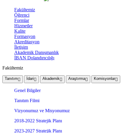
Fakültemiz
Öğrenci
Formlar
Hizmetler
Kalite
Formasyon
Akreditasyon
İletişim
Akademik Danışmanlık
İBAN Dolandırıcılığı
Fakültemiz
Tanıtım
İdari
Akademik
Araştırma
Komisyonlar
Genel Bilgiler
Tanıtım Filmi
Vizyonumuz ve Misyonumuz
2018-2022 Stratejik Planı
2023-2027 Stratejik Planı