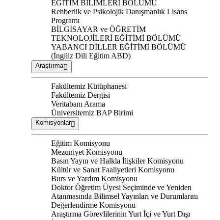
EĞİTİM BİLİMLERİ BÖLÜMÜ
Rehberlik ve Psikolojik Danışmanlık Lisans
Programı
BİLGİSAYAR ve ÖĞRETİM
TEKNOLOJİLERİ EĞİTİMİ BÖLÜMÜ
YABANCI DİLLER EĞİTİMİ BÖLÜMÜ
(İngiliz Dili Eğitim ABD)
Araştırma
Fakültemiz Kütüphanesi
Fakültemiz Dergisi
Veritabanı Arama
Üniversitemiz BAP Birimi
Komisyonlar
Eğitim Komisyonu
Mezuniyet Komisyonu
Basın Yayın ve Halkla İlişkiler Komisyonu
Kültür ve Sanat Faaliyetleri Komisyonu
Burs ve Yardım Komisyonu
Doktor Öğretim Üyesi Seçiminde ve Yeniden
Atanmasında Bilimsel Yayınları ve Durumlarını
Değerlendirme Komisyonu
Araştırma Görevlilerinin Yurt İçi ve Yurt Dışı