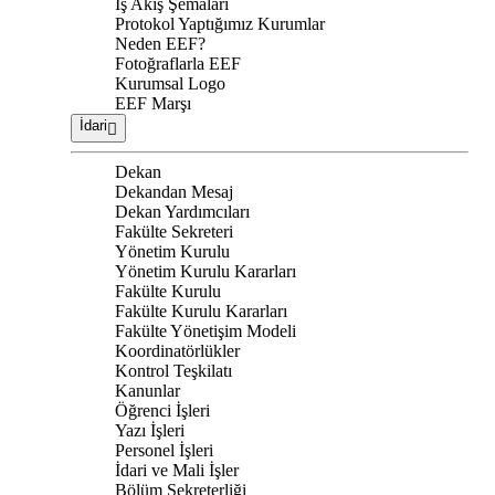
İş Akış Şemaları
Protokol Yaptığımız Kurumlar
Neden EEF?
Fotoğraflarla EEF
Kurumsal Logo
EEF Marşı
İdari
Dekan
Dekandan Mesaj
Dekan Yardımcıları
Fakülte Sekreteri
Yönetim Kurulu
Yönetim Kurulu Kararları
Fakülte Kurulu
Fakülte Kurulu Kararları
Fakülte Yönetişim Modeli
Koordinatörlükler
Kontrol Teşkilatı
Kanunlar
Öğrenci İşleri
Yazı İşleri
Personel İşleri
İdari ve Mali İşler
Bölüm Sekreterliği