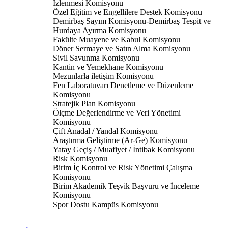
İzlenmesi Komisyonu
Özel Eğitim ve Engellilere Destek Komisyonu
Demirbaş Sayım Komisyonu-Demirbaş Tespit ve
Hurdaya Ayırma Komisyonu
Fakülte Muayene ve Kabul Komisyonu
Döner Sermaye ve Satın Alma Komisyonu
Sivil Savunma Komisyonu
Kantin ve Yemekhane Komisyonu
Mezunlarla iletişim Komisyonu
Fen Laboratuvarı Denetleme ve Düzenleme
Komisyonu
Stratejik Plan Komisyonu
Ölçme Değerlendirme ve Veri Yönetimi
Komisyonu
Çift Anadal / Yandal Komisyonu
Araştırma Geliştirme (Ar-Ge) Komisyonu
Yatay Geçiş / Muafiyet / İntibak Komisyonu
Risk Komisyonu
Birim İç Kontrol ve Risk Yönetimi Çalışma
Komisyonu
Birim Akademik Teşvik Başvuru ve İnceleme
Komisyonu
Spor Dostu Kampüs Komisyonu