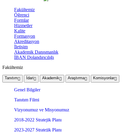
Fakültemiz
Öğrenci
Formlar
Hizmetler
Kalite
Formasyon
Akreditasyon
İletişim
Akademik Danışmanlık
İBAN Dolandırıcılığı
Fakültemiz
Tanıtım
İdari
Akademik
Araştırma
Komisyonlar
Genel Bilgiler
Tanıtım Filmi
Vizyonumuz ve Misyonumuz
2018-2022 Stratejik Planı
2023-2027 Stratejik Planı