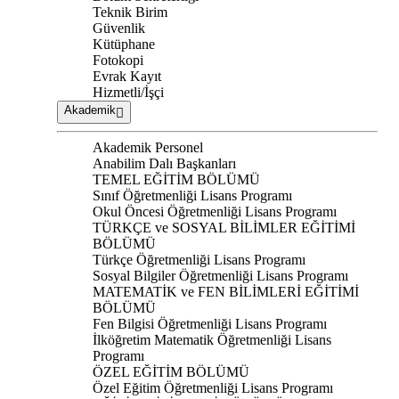
Teknik Birim
Güvenlik
Kütüphane
Fotokopi
Evrak Kayıt
Hizmetli/İşçi
Akademik
Akademik Personel
Anabilim Dalı Başkanları
TEMEL EĞİTİM BÖLÜMÜ
Sınıf Öğretmenliği Lisans Programı
Okul Öncesi Öğretmenliği Lisans Programı
TÜRKÇE ve SOSYAL BİLİMLER EĞİTİMİ
BÖLÜMÜ
Türkçe Öğretmenliği Lisans Programı
Sosyal Bilgiler Öğretmenliği Lisans Programı
MATEMATİK ve FEN BİLİMLERİ EĞİTİMİ
BÖLÜMÜ
Fen Bilgisi Öğretmenliği Lisans Programı
İlköğretim Matematik Öğretmenliği Lisans
Programı
ÖZEL EĞİTİM BÖLÜMÜ
Özel Eğitim Öğretmenliği Lisans Programı