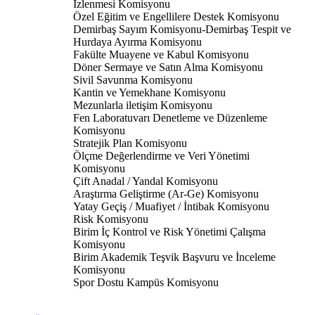
İzlenmesi Komisyonu
Özel Eğitim ve Engellilere Destek Komisyonu
Demirbaş Sayım Komisyonu-Demirbaş Tespit ve
Hurdaya Ayırma Komisyonu
Fakülte Muayene ve Kabul Komisyonu
Döner Sermaye ve Satın Alma Komisyonu
Sivil Savunma Komisyonu
Kantin ve Yemekhane Komisyonu
Mezunlarla iletişim Komisyonu
Fen Laboratuvarı Denetleme ve Düzenleme
Komisyonu
Stratejik Plan Komisyonu
Ölçme Değerlendirme ve Veri Yönetimi
Komisyonu
Çift Anadal / Yandal Komisyonu
Araştırma Geliştirme (Ar-Ge) Komisyonu
Yatay Geçiş / Muafiyet / İntibak Komisyonu
Risk Komisyonu
Birim İç Kontrol ve Risk Yönetimi Çalışma
Komisyonu
Birim Akademik Teşvik Başvuru ve İnceleme
Komisyonu
Spor Dostu Kampüs Komisyonu