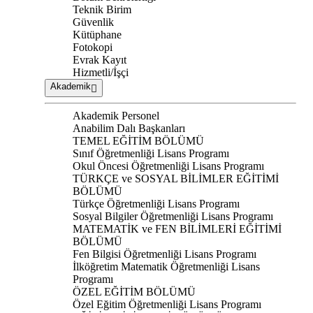
Teknik Birim
Güvenlik
Kütüphane
Fotokopi
Evrak Kayıt
Hizmetli/İşçi
Akademik
Akademik Personel
Anabilim Dalı Başkanları
TEMEL EĞİTİM BÖLÜMÜ
Sınıf Öğretmenliği Lisans Programı
Okul Öncesi Öğretmenliği Lisans Programı
TÜRKÇE ve SOSYAL BİLİMLER EĞİTİMİ
BÖLÜMÜ
Türkçe Öğretmenliği Lisans Programı
Sosyal Bilgiler Öğretmenliği Lisans Programı
MATEMATİK ve FEN BİLİMLERİ EĞİTİMİ
BÖLÜMÜ
Fen Bilgisi Öğretmenliği Lisans Programı
İlköğretim Matematik Öğretmenliği Lisans
Programı
ÖZEL EĞİTİM BÖLÜMÜ
Özel Eğitim Öğretmenliği Lisans Programı