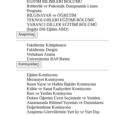
EĞİTİM BİLİMLERİ BÖLÜMÜ
Rehberlik ve Psikolojik Danışmanlık Lisans
Programı
BİLGİSAYAR ve ÖĞRETİM
TEKNOLOJİLERİ EĞİTİMİ BÖLÜMÜ
YABANCI DİLLER EĞİTİMİ BÖLÜMÜ
(İngiliz Dili Eğitim ABD)
Araştırma
Fakültemiz Kütüphanesi
Fakültemiz Dergisi
Veritabanı Arama
Üniversitemiz BAP Birimi
Komisyonlar
Eğitim Komisyonu
Mezuniyet Komisyonu
Basın Yayın ve Halkla İlişkiler Komisyonu
Kültür ve Sanat Faaliyetleri Komisyonu
Burs ve Yardım Komisyonu
Doktor Öğretim Üyesi Seçiminde ve Yeniden
Atanmasında Bilimsel Yayınları ve Durumlarını
Değerlendirme Komisyonu
Araştırma Görevlilerinin Yurt İçi ve Yurt Dışı