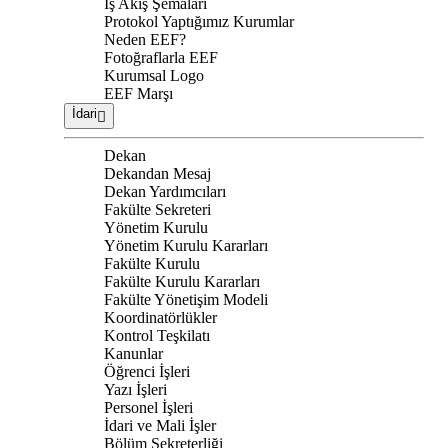
İş Akış Şemaları
Protokol Yaptığımız Kurumlar
Neden EEF?
Fotoğraflarla EEF
Kurumsal Logo
EEF Marşı
İdari
Dekan
Dekandan Mesaj
Dekan Yardımcıları
Fakülte Sekreteri
Yönetim Kurulu
Yönetim Kurulu Kararları
Fakülte Kurulu
Fakülte Kurulu Kararları
Fakülte Yönetişim Modeli
Koordinatörlükler
Kontrol Teşkilatı
Kanunlar
Öğrenci İşleri
Yazı İşleri
Personel İşleri
İdari ve Mali İşler
Bölüm Sekreterliği