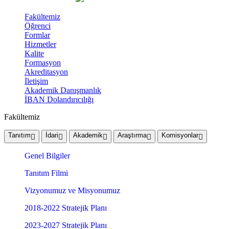
Fakültemiz
Öğrenci
Formlar
Hizmetler
Kalite
Formasyon
Akreditasyon
İletişim
Akademik Danışmanlık
İBAN Dolandırıcılığı
Fakültemiz
Tanıtım
İdari
Akademik
Araştırma
Komisyonlar
Genel Bilgiler
Tanıtım Filmi
Vizyonumuz ve Misyonumuz
2018-2022 Stratejik Planı
2023-2027 Stratejik Planı